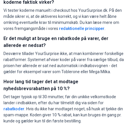
koderne faktisk virker?
Vi tester koderne manuelt i checkout hos YourSurprise.dk. På den
måde sikrer vi, at de aktiveres korrekt, og vi kan være helt åbne
omkring eventuelle krav til minimumskøb. Du kan læse mere om
vores fremgangsmåde i vores
redaktionelle principper
.
Er det muligt at bruge en rabatkode på varer, der
allerede er nedsat?
Desværre tillader YourSurprise ikke, at man kombinerer forskellige
rabatformer. Systemet afviser koder på varer fra særlige tilbud, da
prisen her allerede er sat ned automatisk i indkøbsvognen - det
gælder for eksempel varer som Toblerone eller Mega Milka.
Hvor lang tid tager det at modtage
nyhedsbrevsrabatten på 10 %?
Det tager typisk op til 30 minutter, før din unikke velkomstkode
lander i indbakken, efter du har tilmeldt dig via siden for
rabatkoder
. Hvis du ikke har modtaget noget, så husk at tjekke din
spam-mappe. Koden giver 10 % rabat, kan kun bruges én gang pr.
kunde og gælder kun til din første bestilling.