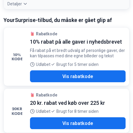
Detaljer
Tilbudsdetaljer:
Tilmeld dig nyhedsbrevet for at modtage
YourSurprise-tilbud, du måske er gået glip af
din unikke rabatkode via e-mail
Betingelser:
Gælder kun for nye kunder på deres første bestilling
Rabatkode
10% rabat på alle gaver i nyhedsbrevet
Få rabat på et bredt udvalg af personlige gaver, der
10%
kan tilpasses med dine egne billeder og tekst
KODE
Udløbet
Brugt for 5 timer siden
23B
Vis rabatkode
Rabatkode
20 kr. rabat ved køb over 225 kr
20
KR
Udløbet
Brugt for 8 timer siden
KODE
YHS
Vis rabatkode