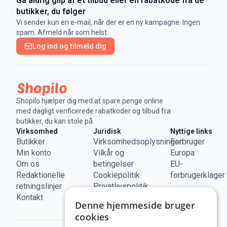
Gå aldrig glip af et tilbud eller en rabatkode fra de
butikker, du følger
Vi sender kun en e-mail, når der er en ny kampagne. Ingen
spam. Afmeld når som helst.
Log ind og tilmeld dig
Shopilo hjælper dig med at spare penge online
med dagligt verificerede rabatkoder og tilbud fra
butikker, du kan stole på.
Virksomhed
Juridisk
Nyttige links
Butikker
Virksomhedsoplysninger
Forbruger
Min konto
Vilkår og
Europa
Om os
betingelser
EU-
Redaktionelle
Cookiepolitik
forbrugerklager
retningslinjer
Privatlivspolitik
Kontakt
Denne hjemmeside bruger
cookies