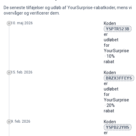
2026-05
1
10%
10%
0
0
YSP
2024
210
140
110
170
210
110
110
110
110
170
390
390
2026-06
0
-
-
0
0
-
De seneste tilføjelser og udløb af YourSurprise-rabatkoder, mens vi
2025
390
140
140
320
480
320
210
210
140
210
480
390
2026-07
0
-
-
0
0
-
overvåger og verificerer dem.
2026
110
170
110
210
346
231
151
151
101
-
-
-
2026-08
0
-
-
0
0
-
10. maj 2026
Koden
YSPTR523B
er
udløbet
for
YourSurprise
· 10%
rabat
15. feb. 2026
Koden
BRZX3FFEYS
er
udløbet
for
YourSurprise
· 20%
rabat
9. feb. 2026
Koden
YSPD22YHS
er