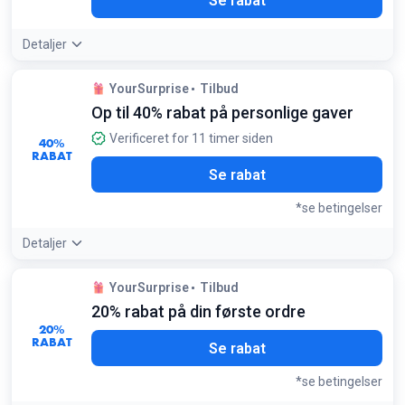
Se rabat
Detaljer
YourSurprise
Tilbud
Op til 40% rabat på personlige gaver
Verificeret for 11 timer siden
40%
RABAT
Se rabat
*se betingelser
Detaljer
Tilbudsdetaljer:
Besøg sektionen for særlige tilbud
YourSurprise
Tilbud
regelmæssigt, da udvalget af nedsatte varer opdateres
20% rabat på din første ordre
ugentligt
20%
Betingelser:
RABAT
Se rabat
Gælder kun på udvalgte varer i tilbudskategorien
*se betingelser