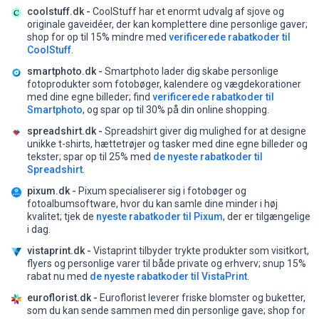
coolstuff.dk -
CoolStuff har et enormt udvalg af sjove og
originale gaveidéer, der kan komplettere dine personlige gaver;
shop for op til 15% mindre med
verificerede rabatkoder til
CoolStuff
.
smartphoto.dk -
Smartphoto lader dig skabe personlige
fotoprodukter som fotobøger, kalendere og vægdekorationer
med dine egne billeder;
find
verificerede rabatkoder til
Smartphoto
, og spar op til 30% på din online shopping.
spreadshirt.dk -
Spreadshirt giver dig mulighed for at designe
unikke t-shirts, hættetrøjer og tasker med dine egne billeder og
tekster;
spar op til 25% med
de nyeste rabatkoder til
Spreadshirt
.
pixum.dk -
Pixum specialiserer sig i fotobøger og
fotoalbumsoftware, hvor du kan samle dine minder i høj
kvalitet;
tjek de
nyeste rabatkoder til Pixum
, der er tilgængelige
i dag.
vistaprint.dk -
Vistaprint tilbyder trykte produkter som visitkort,
flyers og personlige varer til både private og erhverv;
snup 15%
rabat nu med
de nyeste rabatkoder til VistaPrint
.
euroflorist.dk -
Euroflorist leverer friske blomster og buketter,
som du kan sende sammen med din personlige gave;
shop for