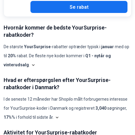
Se rabat
Hvornår kommer de bedste YourSurprise-
rabatkoder?
De største
YourSurprise
-rabatter optræder typisk i
januar
med op
til
20%
rabat. De fleste nye koder kommer i
Q1 - nytår og
vinterudsalg
.
Shopilo gennemgår løbende
YourSurprise
-tilbud for a
YourSurprise: koder pr. mån
Hvad er efterspørgslen efter YourSurprise-
Måned
Nye koder
Maks. rabat
Min. rabat
Koder ≥50%
Koder ≥70%
Beds
rabatkoder i Danmark?
2025-08
0
-
-
0
0
-
2025-09
0
-
-
0
0
-
2025-10
0
-
-
0
0
-
I de seneste 12 måneder har Shopilo målt forbrugernes interesse
2025-11
0
-
-
0
0
-
for
YourSurprise
-koder i
Danmark
og registreret
3,040
søgninger
,
2025-12
0
-
-
0
0
-
2026-01
1
20%
20%
0
0
BRZX
Diagrammet viser vores månedlige analyse 
17%
% i forhold til sidste år
.
2026-02
0
-
-
0
0
-
2026-03
0
-
-
0
0
-
Hvad er efterspørgslen efter YourSurprise-rabatkoder i Danmark?
2026-04
0
-
-
0
0
-
Aktivitet for YourSurprise-rabatkoder
år
jan.
feb.
mar.
apr.
maj
jun.
jul.
aug.
sep.
okt.
nov.
dec.