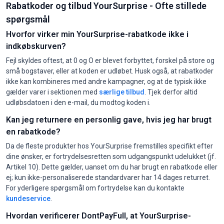
Rabatkoder og tilbud YourSurprise - Ofte stillede
spørgsmål
Hvorfor virker min YourSurprise-rabatkode ikke i
indkøbskurven?
Fejl skyldes oftest, at 0 og O er blevet forbyttet, forskel på store og
små bogstaver, eller at koden er udløbet. Husk også, at rabatkoder
ikke kan kombineres med andre kampagner, og at de typisk ikke
gælder varer i sektionen med
særlige tilbud
. Tjek derfor altid
udløbsdatoen i den e-mail, du modtog koden i.
Kan jeg returnere en personlig gave, hvis jeg har brugt
en rabatkode?
Da de fleste produkter hos YourSurprise fremstilles specifikt efter
dine ønsker, er fortrydelsesretten som udgangspunkt udelukket (jf.
Artikel 10). Dette gælder, uanset om du har brugt en rabatkode eller
ej; kun ikke-personaliserede standardvarer har 14 dages returret.
For yderligere spørgsmål om fortrydelse kan du kontakte
kundeservice
.
Hvordan verificerer DontPayFull, at YourSurprise-