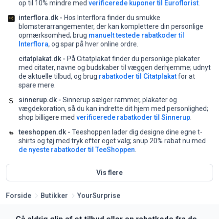
op til 10% mindre med
verificerede kuponer til Euroflorist
.
interflora.dk -
Hos Interflora finder du smukke
blomsterarrangementer, der kan komplettere din personlige
opmærksomhed;
brug
manuelt testede rabatkoder til
Interflora
, og spar på hver online ordre.
citatplakat.dk -
På Citatplakat finder du personlige plakater
med citater, navne og budskaber til væggen derhjemme;
udnyt
de aktuelle tilbud, og brug
rabatkoder til Citatplakat
for at
spare mere.
sinnerup.dk -
Sinnerup sælger rammer, plakater og
vægdekoration, så du kan indrette dit hjem med personlighed;
shop billigere med
verificerede rabatkoder til Sinnerup
.
teeshoppen.dk -
Teeshoppen lader dig designe dine egne t-
shirts og tøj med tryk efter eget valg;
snup 20% rabat nu med
de nyeste rabatkoder til TeeShoppen
.
Vis flere
Forside
Butikker
YourSurprise