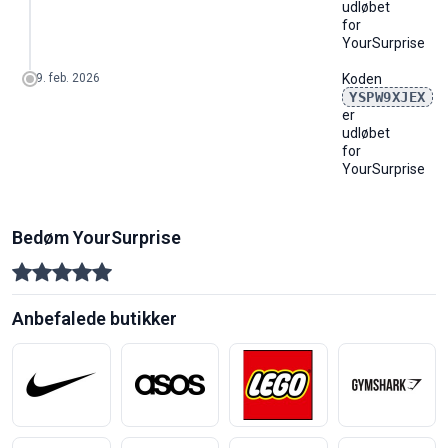
udløbet
for
YourSurprise
9. feb. 2026
Koden
YSPW9XJEX
er
udløbet
for
YourSurprise
Bedøm YourSurprise
Anbefalede butikker