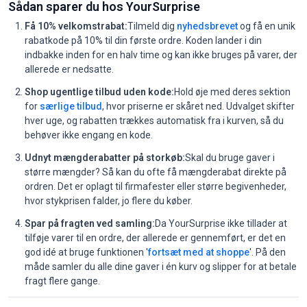
Sådan sparer du hos YourSurprise
Få 10% velkomstrabat:
Tilmeld dig
nyhedsbrevet
og få en unik
rabatkode på 10% til din første ordre. Koden lander i din
indbakke inden for en halv time og kan ikke bruges på varer, der
allerede er nedsatte.
Shop ugentlige tilbud uden kode:
Hold øje med deres sektion
for
særlige tilbud
, hvor priserne er skåret ned. Udvalget skifter
hver uge, og rabatten trækkes automatisk fra i kurven, så du
behøver ikke engang en kode.
Udnyt mængderabatter på storkøb:
Skal du bruge gaver i
større mængder? Så kan du ofte få mængderabat direkte på
ordren. Det er oplagt til firmafester eller større begivenheder,
hvor stykprisen falder, jo flere du køber.
Spar på fragten ved samling:
Da YourSurprise ikke tillader at
tilføje varer til en ordre, der allerede er gennemført, er det en
god idé at bruge funktionen '
fortsæt med at shoppe
'. På den
måde samler du alle dine gaver i én kurv og slipper for at betale
fragt flere gange.