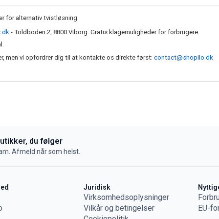
for alternativ tvistløsning:
.dk
- Toldboden 2, 8800 Viborg. Gratis klagemuligheder for forbrugere.
l.
er, men vi opfordrer dig til at kontakte os direkte først:
contact@shopilo.dk
butikker, du følger
pam. Afmeld når som helst.
hed
Juridisk
Nyttig
Virksomhedsoplysninger
Forbr
o
Vilkår og betingelser
EU-fo
Cookiepolitik