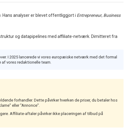
Hans analyser er blevet offentliggjort i
Entrepreneur
,
Business
truktur og datapipelines med affiliate-netværk. Dimitteret fra
over. I 2025 lancerede vi vores europæiske netværk med det formal
e af vores redaktionelle team.
ldende forhandler. Dette påvirker hverken de priser, du betaler hos
lame" eller "Annonce".
re. Affiliate-aftaler påvirker ikke placeringen af tilbud på