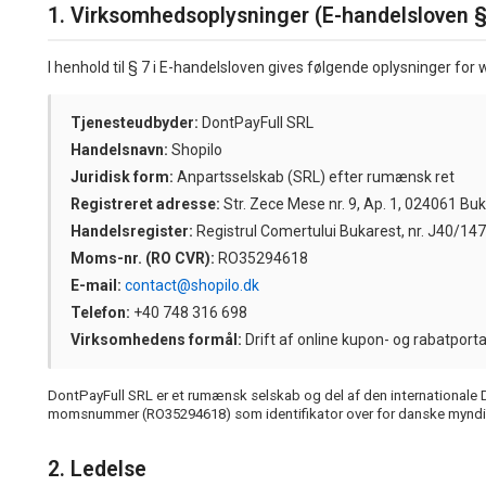
1. Virksomhedsoplysninger (E-handelsloven 
I henhold til § 7 i E-handelsloven gives følgende oplysninger fo
Tjenesteudbyder:
DontPayFull SRL
Handelsnavn:
Shopilo
Juridisk form:
Anpartsselskab (SRL) efter rumænsk ret
Registreret adresse:
Str. Zece Mese nr. 9, Ap. 1, 024061 B
Handelsregister:
Registrul Comertului Bukarest, nr. J40/1
Moms-nr. (RO CVR):
RO35294618
E-mail:
contact@shopilo.dk
Telefon:
+40 748 316 698
Virksomhedens formål:
Drift af online kupon- og rabatporta
DontPayFull SRL er et rumænsk selskab og del af den internationale D
momsnummer (RO35294618) som identifikator over for danske myndi
2. Ledelse