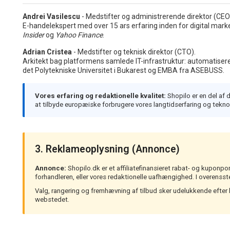
Andrei Vasilescu
- Medstifter og administrerende direktor (CEO
E-handelekspert med over 15 ars erfaring inden for digital mark
Insider
og
Yahoo Finance
.
Adrian Cristea
- Medstifter og teknisk direktor (CTO).
Arkitekt bag platformens samlede IT-infrastruktur: automatisered
det Polytekniske Universitet i Bukarest og EMBA fra ASEBUSS.
Vores erfaring og redaktionelle kvalitet:
Shopilo er en del af 
at tilbyde europæiske forbrugere vores langtidserfaring og teknol
3. Reklameoplysning (Annonce)
Annonce:
Shopilo.dk er et affiliatefinansieret rabat- og kuponpo
forhandleren, eller vores redaktionelle uafhængighed. I overenss
Valg, rangering og fremhævning af tilbud sker udelukkende efter kva
webstedet.