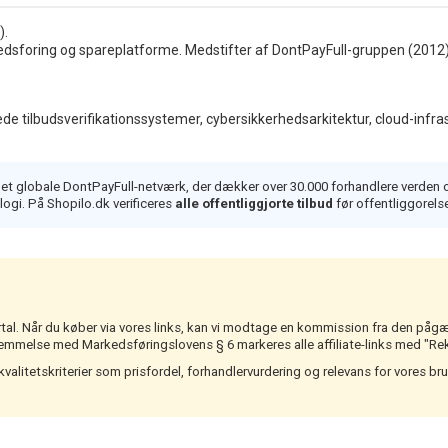
).
edsforing og spareplatforme. Medstifter af DontPayFull-gruppen (2012). 
e tilbudsverifikationssystemer, cybersikkerhedsarkitektur, cloud-infras
det globale DontPayFull-netværk, der dækker over 30.000 forhandlere verden 
ogi. På Shopilo.dk verificeres
alle offentliggjorte tilbud
før offentliggorels
rtal. Når du køber via vores links, kan vi modtage en kommission fra den pågæ
temmelse med Markedsføringslovens § 6 markeres alle affiliate-links med "Rek
litetskriterier som prisfordel, forhandlervurdering og relevans for vores bruge