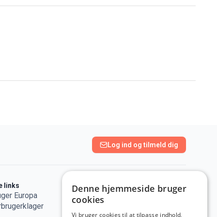
Log ind og tilmeld dig
e links
Browserudvidelse
Denne hjemmeside bruger
uger Europa
cookies
rbrugerklager
Vi bruger cookies til at tilpasse indhold,