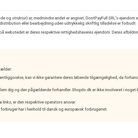
ekode og struktur) er, medmindre andet er angivet, DontPayFull SRL's ejendom e
ribution eller bearbejdning uden udtrykkelig skriftlig tilladelse er forbudt.
å webstedet er deres respektive rettighedshaveres ejendom. Deres afbildning
gælder:
ffentliggorelse, kan vi ikke garantere deres løbende tilgængelighed, da forhan
m dig og den pågældende forhandler. Shopilo.dk er ikke involveret i noget kø
 links, er den respektive operators ansvar.
 forbruger har i henhold til dansk og europæisk forbrugerret.