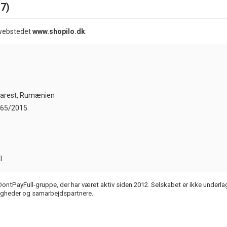
§7)
r webstedet
www.shopilo.dk
:
ukarest, Rumænien
4765/2015
l
ontPayFull-gruppe, der har været aktiv siden 2012. Selskabet er ikke underl
gheder og samarbejdspartnere.