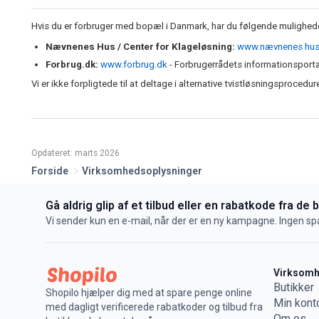
Hvis du er forbruger med bopæl i Danmark, har du følgende muligheder 
Nævnenes Hus / Center for Klageløsning:
www.nævnenes hus
Forbrug.dk:
www.forbrug.dk
- Forbrugerrådets informationsporta
Vi er ikke forpligtede til at deltage i alternative tvistløsningsprocedur
Opdateret: marts 2026
Forside
Virksomhedsoplysninger
Gå aldrig glip af et tilbud eller en rabatkode fra de 
Vi sender kun en e-mail, når der er en ny kampagne. Ingen s
Virksom
Butikker
Shopilo hjælper dig med at spare penge online
Min kont
med dagligt verificerede rabatkoder og tilbud fra
Om os