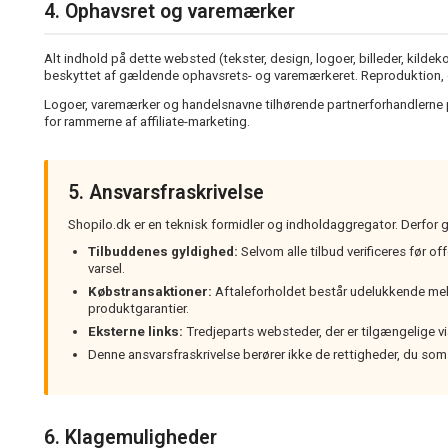
4. Ophavsret og varemærker
Alt indhold på dette websted (tekster, design, logoer, billeder, kild
beskyttet af gældende ophavsrets- og varemærkeret. Reproduktion, dist
Logoer, varemærker og handelsnavne tilhørende partnerforhandlerne p
for rammerne af affiliate-marketing.
5. Ansvarsfraskrivelse
Shopilo.dk er en teknisk formidler og indholdaggregator. Derfor 
Tilbuddenes gyldighed:
Selvom alle tilbud verificeres før o
varsel.
Købstransaktioner:
Aftaleforholdet består udelukkende melle
produktgarantier.
Eksterne links:
Tredjeparts websteder, der er tilgængelige via
Denne ansvarsfraskrivelse berører ikke de rettigheder, du som
6. Klagemuligheder