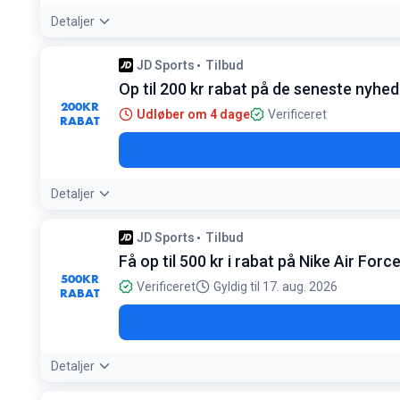
Detaljer
JD Sports
Tilbud
Op til 200 kr rabat på de seneste nyhed
200
KR
Udløber om 4 dage
Verificeret
RABAT
Detaljer
JD Sports
Tilbud
Få op til 500 kr i rabat på Nike Air For
500
KR
Verificeret
Gyldig til 17. aug. 2026
RABAT
Detaljer