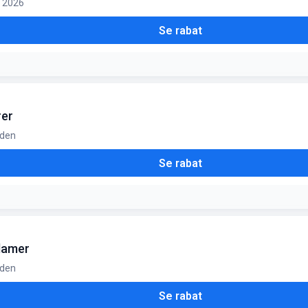
g. 2026
Se rabat
rer
iden
Se rabat
 damer
iden
Se rabat