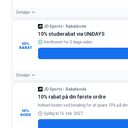
Detaljer
Betingelser:
JD Sports
Rabatkode
Tilbuddet er udelukkende gældende for ordrer placeret via
10% studierabat via UNiDAYS
Verificeret for 2 dage siden
10%
RABAT
Detaljer
Tilbudsdetaljer:
Log ind på din UNiDAYS-konto for at generer
JD Sports
Rabatkode
Betingelser:
10% rabat på din første ordre
Kræver gyldig studiestatus verificeret gennem UNiDAYS
Indtast koden ved betaling for at spare 10% på din 
10%
Gyldig til 16. feb. 2027
KODE