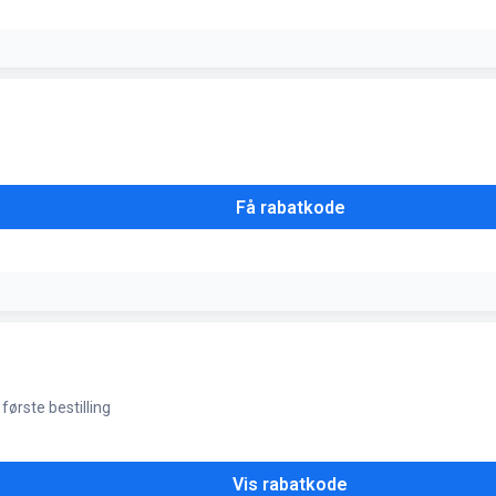
 appen
Få rabatkode
e din unikke kode, der kan bruges ved kassen
første bestilling
Vis rabatkode