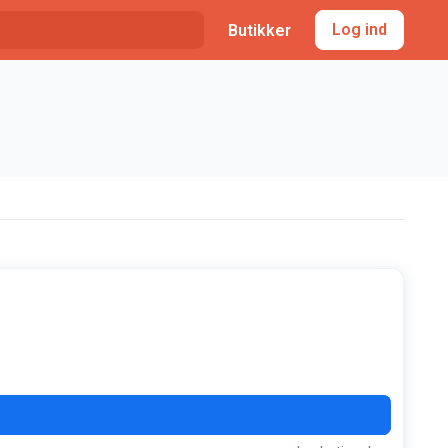
Log ind
Butikker
P10