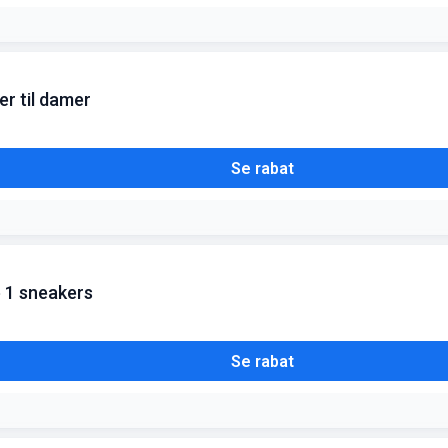
er til damer
Se rabat
ce 1 sneakers
Se rabat