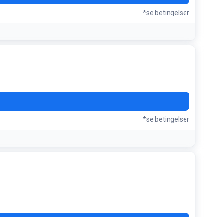
*se betingelser
*se betingelser
ger op til 50%