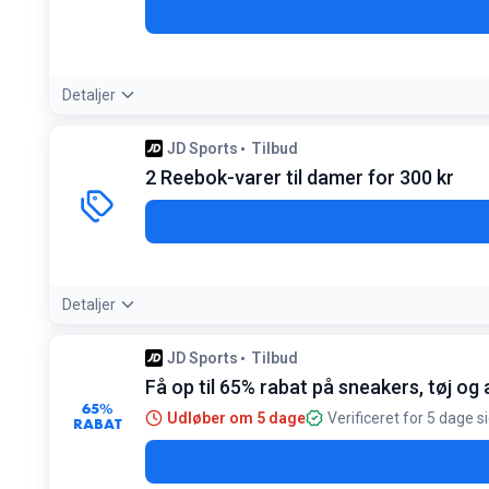
Detaljer
Betingelser:
JD Sports
Tilbud
Gælder kun for studerende. Udvalgte varer er undtaget. Almi
2 Reebok-varer til damer for 300 kr
Detaljer
Tilbudsdetaljer:
Ideelt til fitness-outfittet, hvor du kan få to de
JD Sports
Tilbud
Betingelser:
Få op til 65% rabat på sneakers, tøj og
Gælder kun udvalgte Reebok-varer til damer
65%
Udløber om 5 dage
Verificeret for 5 dage s
RABAT