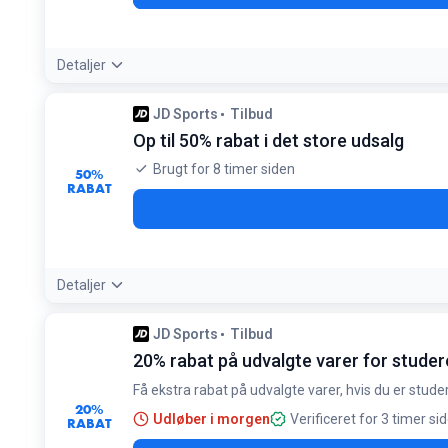
Detaljer
Betingelser:
JD Sports
Tilbud
Gælder kun for nye kunder
Op til 50% rabat i det store udsalg
Brugt for 8 timer siden
50%
RABAT
Detaljer
Tilbudsdetaljer:
Kig efter mærker som Nike og adidas, hvor be
JD Sports
Tilbud
Betingelser:
20% rabat på udvalgte varer for stude
Gælder kun på markerede udsalgsvarer. Kan ikke kombiner
Få ekstra rabat på udvalgte varer, hvis du er stud
20%
Udløber i morgen
Verificeret for 3 timer si
RABAT