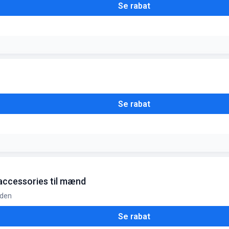
Se rabat
ndelige vilkår og betingelser gælder
Se rabat
le til en skarp pris
 accessories til mænd
iden
Se rabat