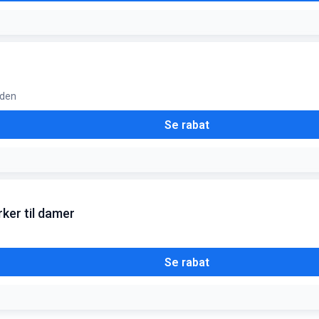
iden
Se rabat
ker til damer
Se rabat