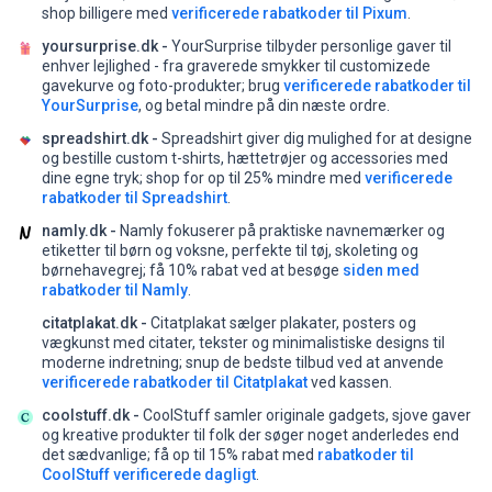
shop billigere med
verificerede rabatkoder til Pixum
.
yoursurprise.dk -
YourSurprise tilbyder personlige gaver til
enhver lejlighed - fra graverede smykker til customizede
gavekurve og foto-produkter;
brug
verificerede rabatkoder til
YourSurprise
, og betal mindre på din næste ordre.
spreadshirt.dk -
Spreadshirt giver dig mulighed for at designe
og bestille custom t-shirts, hættetrøjer og accessories med
dine egne tryk;
shop for op til 25% mindre med
verificerede
rabatkoder til Spreadshirt
.
namly.dk -
Namly fokuserer på praktiske navnemærker og
etiketter til børn og voksne, perfekte til tøj, skoleting og
børnehavegrej;
få 10% rabat ved at besøge
siden med
rabatkoder til Namly
.
citatplakat.dk -
Citatplakat sælger plakater, posters og
vægkunst med citater, tekster og minimalistiske designs til
moderne indretning;
snup de bedste tilbud ved at anvende
verificerede rabatkoder til Citatplakat
ved kassen.
coolstuff.dk -
CoolStuff samler originale gadgets, sjove gaver
og kreative produkter til folk der søger noget anderledes end
det sædvanlige;
få op til 15% rabat med
rabatkoder til
CoolStuff verificerede dagligt
.