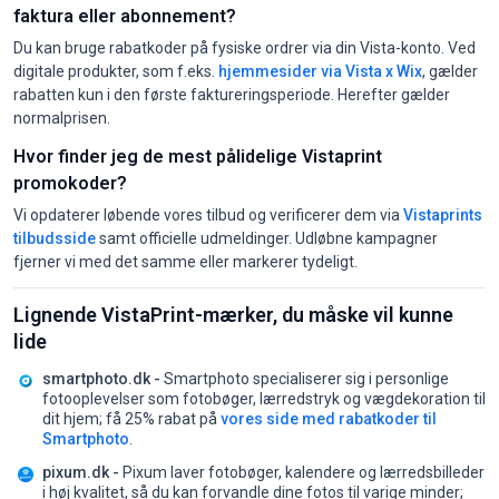
faktura eller abonnement?
Du kan bruge rabatkoder på fysiske ordrer via din Vista-konto. Ved
digitale produkter, som f.eks.
hjemmesider via Vista x Wix
, gælder
rabatten kun i den første faktureringsperiode. Herefter gælder
normalprisen.
Hvor finder jeg de mest pålidelige Vistaprint
promokoder?
Vi opdaterer løbende vores tilbud og verificerer dem via
Vistaprints
tilbudsside
samt officielle udmeldinger. Udløbne kampagner
fjerner vi med det samme eller markerer tydeligt.
Lignende VistaPrint-mærker, du måske vil kunne
lide
smartphoto.dk -
Smartphoto specialiserer sig i personlige
fotooplevelser som fotobøger, lærredstryk og vægdekoration til
dit hjem;
få 25% rabat på
vores side med rabatkoder til
Smartphoto
.
pixum.dk -
Pixum laver fotobøger, kalendere og lærredsbilleder
i høj kvalitet, så du kan forvandle dine fotos til varige minder;