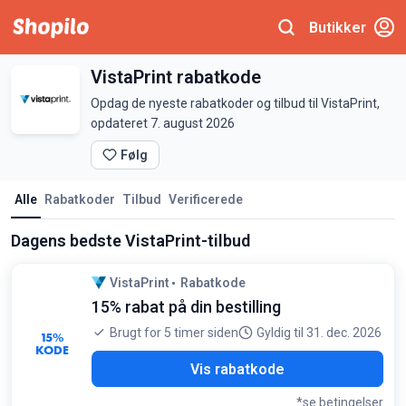
Butikker
VistaPrint rabatkode
Opdag de nyeste rabatkoder og tilbud til VistaPrint,
opdateret 7. august 2026
Følg
Alle
Rabatkoder
Tilbud
Verificerede
Dagens bedste VistaPrint-tilbud
VistaPrint
Rabatkode
15% rabat på din bestilling
Brugt for 5 timer siden
Gyldig til 31. dec. 2026
15%
KODE
MEN
Vis rabatkode
*se betingelser