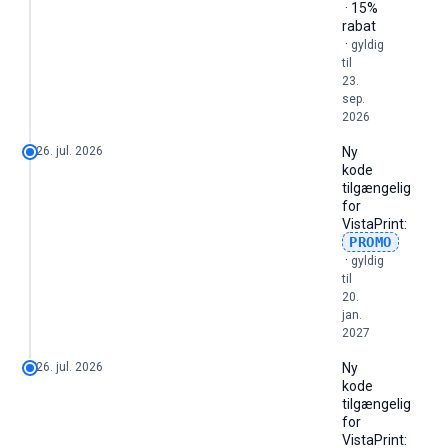
· 15%
rabat
·
gyldig
til
23.
sep.
2026
26. jul. 2026
Ny
kode
tilgængelig
for
VistaPrint
:
PROMO
·
gyldig
til
20.
jan.
2027
26. jul. 2026
Ny
kode
tilgængelig
for
VistaPrint
: