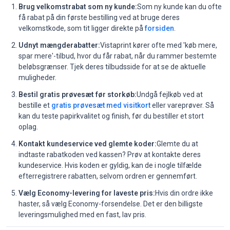
Brug velkomstrabat som ny kunde:
Som ny kunde kan du ofte
få rabat på din første bestilling ved at bruge deres
velkomstkode, som tit ligger direkte på
forsiden
.
Udnyt mængderabatter:
Vistaprint kører ofte med 'køb mere,
spar mere'-tilbud, hvor du får rabat, når du rammer bestemte
beløbsgrænser. Tjek deres tilbudsside for at se de aktuelle
muligheder.
Bestil gratis prøvesæt før storkøb:
Undgå fejlkøb ved at
bestille et
gratis prøvesæt med visitkort
eller vareprøver. Så
kan du teste papirkvalitet og finish, før du bestiller et stort
oplag.
Kontakt kundeservice ved glemte koder:
Glemte du at
indtaste rabatkoden ved kassen? Prøv at kontakte deres
kundeservice. Hvis koden er gyldig, kan de i nogle tilfælde
efterregistrere rabatten, selvom ordren er gennemført.
Vælg Economy-levering for laveste pris:
Hvis din ordre ikke
haster, så vælg Economy-forsendelse. Det er den billigste
leveringsmulighed med en fast, lav pris.