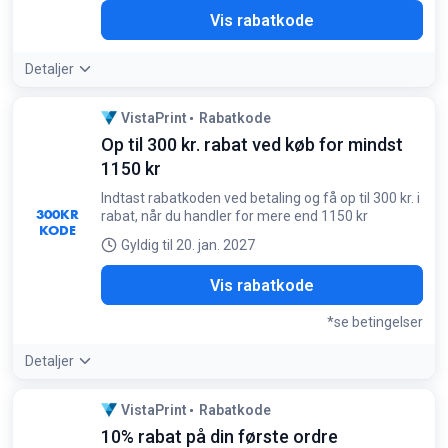
15A
Vis rabatkode
Detaljer
VistaPrint
Rabatkode
Op til 300 kr. rabat ved køb for mindst
1150 kr
Indtast rabatkoden ved betaling og få op til 300 kr. i
300
KR
rabat, når du handler for mere end 1150 kr
KODE
Gyldig til 20. jan. 2027
OMO
Vis rabatkode
*se betingelser
Detaljer
Betingelser:
VistaPrint
Rabatkode
Minimumskøb på 1150 kr. kræves
10% rabat på din første ordre