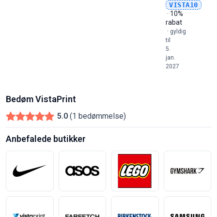
VISTA10
· 10%
rabat
·
gyldig
til
5.
jan.
2027
Bedøm VistaPrint
5.0
(1 bedømmelse)
Anbefalede butikker