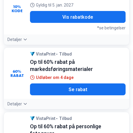
Gyldig til 5. jan. 2027
10%
KODE
A10
Vis rabatkode
*se betingelser
Detaljer
Betingelser:
VistaPrint
Tilbud
Gælder ved køb for mindst 1400 kr
Op til 60% rabat på
markedsføringsmaterialer
60%
RABAT
Udløber om 4 dage
Se rabat
Detaljer
VistaPrint
Tilbud
Op til 60% rabat på personlige