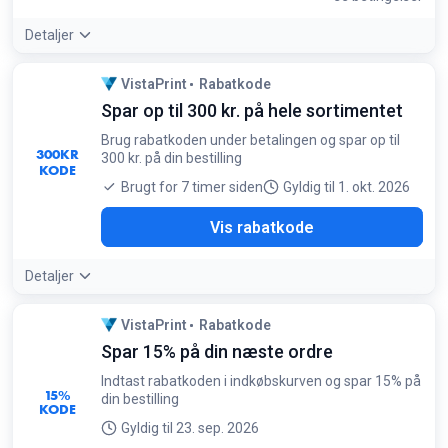
Detaljer
Betingelser:
VistaPrint
Rabatkode
Kan ikke kombineres med andre rabatter, levering,
Spar op til 300 kr. på hele sortimentet
designservice, digital markedsføring eller
hjemmesidetjenester. Én rabatkode pr. bestilling
Brug rabatkoden under betalingen og spar op til
300
KR
300 kr. på din bestilling
KODE
Brugt for 7 timer siden
Gyldig til 1. okt. 2026
MSM
Vis rabatkode
Detaljer
VistaPrint
Rabatkode
Spar 15% på din næste ordre
Indtast rabatkoden i indkøbskurven og spar 15% på
15%
din bestilling
KODE
Gyldig til 23. sep. 2026