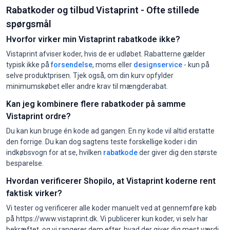
Rabatkoder og tilbud Vistaprint - Ofte stillede
spørgsmål
Hvorfor virker min Vistaprint rabatkode ikke?
Vistaprint afviser koder, hvis de er udløbet. Rabatterne gælder
typisk ikke på
forsendelse
, moms eller
designservice
- kun på
selve produktprisen. Tjek også, om din kurv opfylder
minimumskøbet eller andre krav til mængderabat.
Kan jeg kombinere flere rabatkoder på samme
Vistaprint ordre?
Du kan kun bruge én kode ad gangen. En ny kode vil altid erstatte
den forrige. Du kan dog sagtens teste forskellige koder i din
indkøbsvogn for at se, hvilken
rabatkode
der giver dig den største
besparelse.
Hvordan verificerer Shopilo, at Vistaprint koderne rent
faktisk virker?
Vi tester og verificerer alle koder manuelt ved at gennemføre køb
på https://www.vistaprint.dk. Vi publicerer kun koder, vi selv har
bekræftet, og vi rangerer dem efter, hvad der giver dig mest værdi.