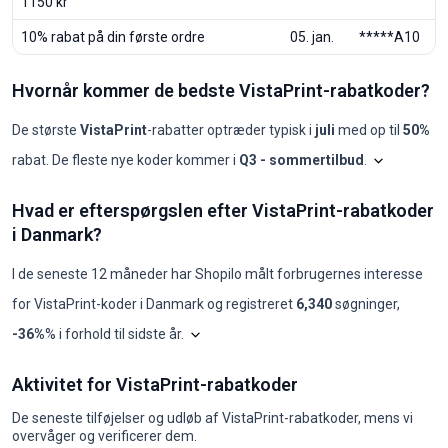
1150 kr
10% rabat på din første ordre
05. jan.
*****A10
Hvornår kommer de bedste VistaPrint-rabatkoder?
De største
VistaPrint
-rabatter optræder typisk i
juli
med op til
50%
rabat. De fleste nye koder kommer i
Q3 - sommertilbud
.
Shopilo gen
VistaPrint: koder pr. må
Hvad er efterspørgslen efter VistaPrint-rabatkoder
Måned
Nye koder
Maks. rabat
Min. rabat
Koder ≥50%
Koder ≥70%
Bed
i Danmark?
2025-08
0
-
-
0
0
-
2025-09
0
-
-
0
0
-
2025-10
0
-
-
0
0
-
I de seneste 12 måneder har Shopilo målt forbrugernes interesse
2025-11
0
-
-
0
0
-
for
VistaPrint
-koder i
Danmark
og registreret
6,340
søgninger
,
2025-12
0
-
-
0
0
-
2026-01
1
15%
15%
0
0
15V
Diagrammet viser vores månedlige analyse 
-36%
% i forhold til sidste år
.
2026-02
0
-
-
0
0
-
2026-03
0
-
-
0
0
-
Hvad er efterspørgslen efter VistaPrint-rabatkoder i Danmark?
2026-04
0
-
-
0
0
-
Aktivitet for VistaPrint-rabatkoder
år
jan.
feb.
mar.
apr.
maj
jun.
jul.
aug.
sep.
okt.
nov.
dec.
2026-05
0
-
-
0
0
-
2024
1000
880
1000
880
720
590
590
720
720
590
1000
1600
2026-06
0
-
-
0
0
-
De seneste tilføjelser og udløb af VistaPrint-rabatkoder, mens vi
2025
1000
720
720
880
880
590
590
590
10
10
30
1600
2026-07
6
50%
10%
1
0
VIS
overvåger og verificerer dem.
2026
720
720
590
10
677
454
454
454
8
-
-
-