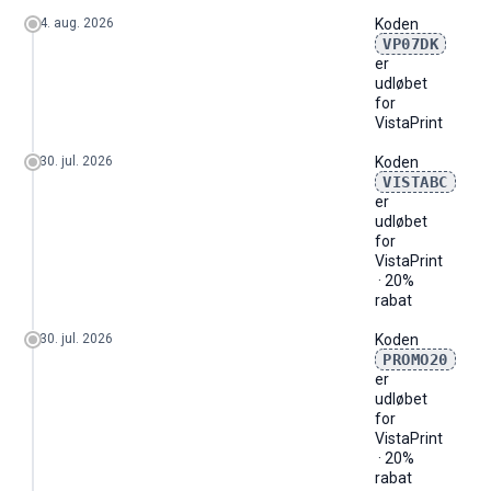
2026-08
0
-
-
0
0
-
4. aug. 2026
Koden
VP07DK
er
udløbet
for
VistaPrint
30. jul. 2026
Koden
VISTABC
er
udløbet
for
VistaPrint
· 20%
rabat
30. jul. 2026
Koden
PROMO20
er
udløbet
for
VistaPrint
· 20%
rabat