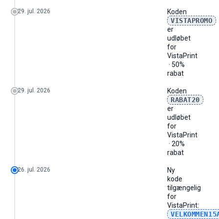
29. jul. 2026
Koden
VISTAPROMO
er
udløbet
for
VistaPrint
· 50%
rabat
29. jul. 2026
Koden
RABAT20
er
udløbet
for
VistaPrint
· 20%
rabat
26. jul. 2026
Ny
kode
tilgængelig
for
VistaPrint
:
VELKOMMEN15