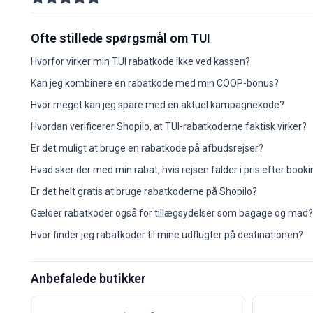
2026-04
0
-
-
0
0
2026-05
0
-
-
0
0
2026-06
Ofte stillede spørgsmål om TUI
0
-
-
0
0
2026-07
0
-
-
0
0
2026-08
Hvorfor virker min TUI rabatkode ikke ved kassen?
0
-
-
0
0
Kan jeg kombinere en rabatkode med min COOP-bonus?
Hvor meget kan jeg spare med en aktuel kampagnekode?
Hvordan verificerer Shopilo, at TUI-rabatkoderne faktisk virker?
Er det muligt at bruge en rabatkode på afbudsrejser?
Hvad sker der med min rabat, hvis rejsen falder i pris efter book
Er det helt gratis at bruge rabatkoderne på Shopilo?
Gælder rabatkoder også for tillægsydelser som bagage og mad?
Hvor finder jeg rabatkoder til mine udflugter på destinationen?
Anbefalede butikker