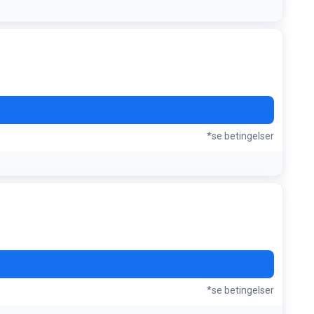
å vælger det
*se betingelser
*se betingelser