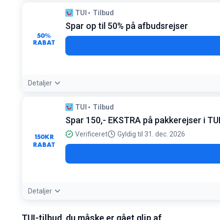
TUI
Tilbud
Spar op til 50% på afbudsrejser
50%
RABAT
Detaljer
Tilbudsdetaljer:
Priserne på afbudsrejser falder ofte yderlig
TUI
Tilbud
Betingelser:
Spar 150,- EKSTRA på pakkerejser i TU
Gælder nye bestillinger og kun et begrænset antal pladser
Verificeret
Gyldig til 31. dec. 2026
150
KR
RABAT
Detaljer
Tilbudsdetaljer:
Find den unikke rabatkode på forsiden inde i a
TUI-tilbud, du måske er gået glip af
Betingelser: