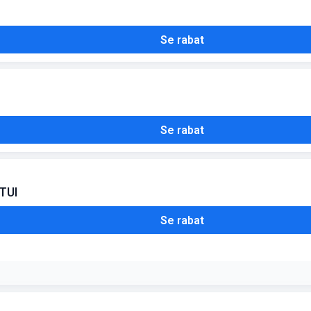
Se rabat
Se rabat
yTUI
Se rabat
 denne eksklusive rabat på rejser i efteråret