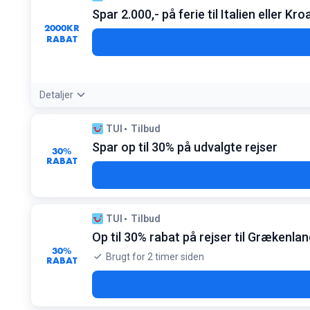
Betingelser:
Spar 2.000,- på ferie til Italien eller Kro
Kræver log-in på myTUI. Gælder på udvalgte rejser i oktober
2000
KR
RABAT
Detaljer
Tilbudsdetaljer:
Se efter markeringen med rabatkoden på rejser
TUI
Tilbud
Betingelser:
Spar op til 30% på udvalgte rejser
Gælder udvalgte pakkerejser. Rabatkoden skal indtastes i c
30%
RABAT
TUI
Tilbud
Op til 30% rabat på rejser til Grækenla
30%
Brugt for 2 timer siden
RABAT