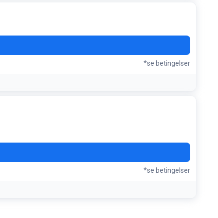
*se betingelser
igt
*se betingelser
esparelse