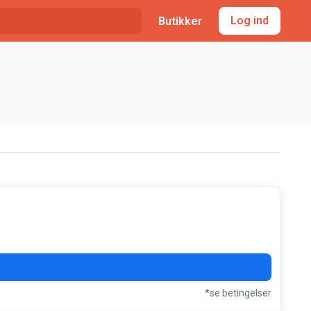
Log ind
Butikker
*se betingelser