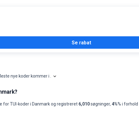
bineres med andre rabatkoder
Se rabat
fleste nye koder kommer i
.
Shopilo gennemgår løbende
TUI
-tilbud for 
te 13 måneder
anmark?
Bedste kode
Titel på bedste kode
Bedste kode (%)
-
-
-
e for
TUI
-koder i
Danmark
og registreret
6,010
søgninger
,
4%
% i forhold 
-
-
-
-
-
-
-
-
-
-
-
-
-
-
-
-
-
-
-
-
-