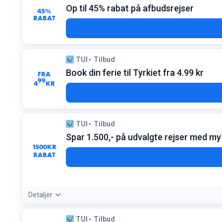
Op til 45% rabat på afbudsrejser
Gælder udvalgte flyafgange. Prisen er per person
45%
RABAT
TUI
Tilbud
Book din ferie til Tyrkiet fra 4.99 kr
FRA
99
4
KR
TUI
Tilbud
Spar 1.500,- på udvalgte rejser med m
1500
KR
RABAT
Detaljer
Tilbudsdetaljer:
Opret en myTUI konto gratis for at låse op for
TUI
Tilbud