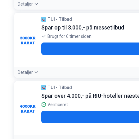
Detaljer
Tilbudsdetaljer:
Book en charterrejse med to voksne for at få 
TUI
Tilbud
Betingelser:
Spar op til 3.000,- på messetilbud
Gælder børn 2-11 år i ekstraseng på charterrejser med 2 fu
Brugt for 6 timer siden
3000
KR
RABAT
Detaljer
Tilbudsdetaljer:
Disse 'Messetilbud' giver ekstra store bespar
TUI
Tilbud
Betingelser:
Spar over 4.000,- på RIU-hoteller næste
Gælder udvalgte rejser i højsæsonen
Verificeret
4000
KR
RABAT