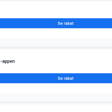
Se rabat
ere tæt på afrejsedatoen, men de mest populære hoteller forsvinder hurt
I-appen
Se rabat
ppen og anvend den i sidste trin af din bestilling for at få den ekstra b