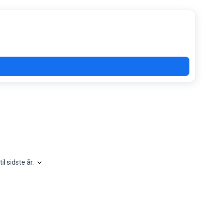
at finde ud af, hvornår de bedste rabatter dukker op: sæsonkampagner, h
Diagrammet viser vores månedlige analyse af detailefterspør
til sidste år
.