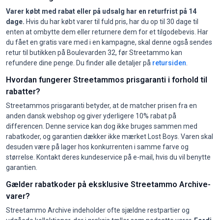
Varer købt med rabat eller på udsalg har en returfrist på 14
dage.
Hvis du har købt varer til fuld pris, har du op til 30 dage til
enten at ombytte dem eller returnere dem for et tilgodebevis. Har
du fået en gratis vare med i en kampagne, skal denne også sendes
retur til butikken på Boulevarden 32, før Streetammo kan
refundere dine penge. Du finder alle detaljer på
retursiden
.
Hvordan fungerer Streetammos prisgaranti i forhold til
rabatter?
Streetammos prisgaranti betyder, at de matcher prisen fra en
anden dansk webshop og giver yderligere 10% rabat på
differencen. Denne service kan dog ikke bruges sammen med
rabatkoder, og garantien dækker ikke mærket Lost Boys. Varen skal
desuden være på lager hos konkurrenten i samme farve og
størrelse. Kontakt deres kundeservice på e-mail, hvis du vil benytte
garantien.
Gælder rabatkoder på eksklusive Streetammo Archive-
varer?
Streetammo Archive indeholder ofte sjældne restpartier og