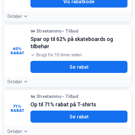
-OG
Vis rabatkode
Detaljer
Streetammo
Tilbud
Spar op til 62% på skateboards og
tilbehør
62%
RABAT
Brugt for 10 timer siden
Se rabat
Detaljer
Tilbudsdetaljer:
Dette inkluderer både decks, hjul og
Streetammo
Tilbud
komplette boards fra topmærker
Op til 71% rabat på T-shirts
71%
RABAT
Se rabat
Detaljer