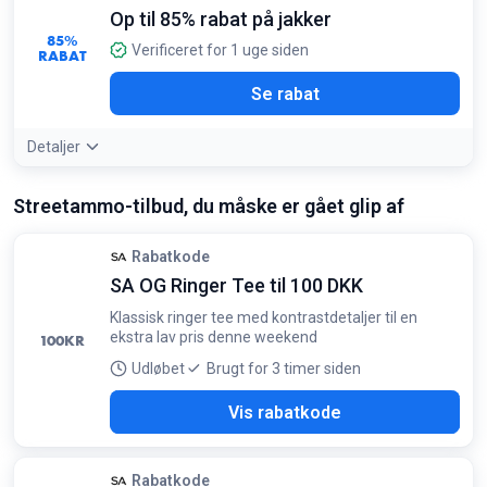
og MLB-hold til stærkt nedsatte priser
Op til 85% rabat på jakker
85%
Verificeret for 1 uge siden
RABAT
Se rabat
Detaljer
Tilbudsdetaljer:
Du kan finde varme vinterjakker nedsat fra
Streetammo-tilbud, du måske er gået glip af
999 kr. til kun 150 kr. i denne kategori
Rabatkode
SA OG Ringer Tee til 100 DKK
Klassisk ringer tee med kontrastdetaljer til en
ekstra lav pris denne weekend
100
KR
Udløbet
Brugt for 3 timer siden
TEE
Vis rabatkode
Rabatkode