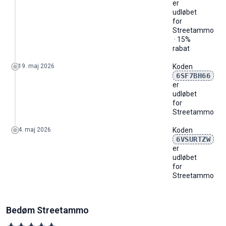
er
udløbet
for
Streetammo
· 15%
rabat
19. maj 2026
Koden
6SF7BH66
er
udløbet
for
Streetammo
4. maj 2026
Koden
6VSURTZW
er
udløbet
for
Streetammo
Bedøm Streetammo