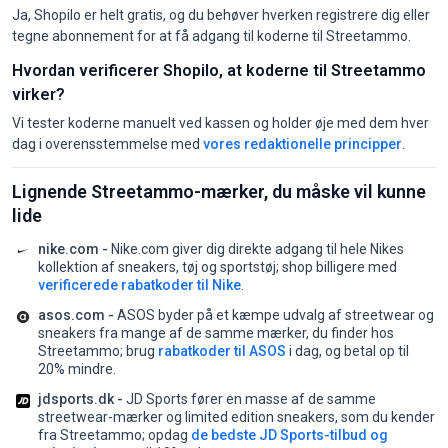
Ja, Shopilo er helt gratis, og du behøver hverken registrere dig eller
tegne abonnement for at få adgang til koderne til Streetammo.
Hvordan verificerer Shopilo, at koderne til Streetammo
virker?
Vi tester koderne manuelt ved kassen og holder øje med dem hver
dag i overensstemmelse med
vores redaktionelle principper
.
Lignende Streetammo-mærker, du måske vil kunne
lide
nike.com -
Nike.com giver dig direkte adgang til hele Nikes
kollektion af sneakers, tøj og sportstøj;
shop billigere med
verificerede rabatkoder til Nike
.
asos.com -
ASOS byder på et kæmpe udvalg af streetwear og
sneakers fra mange af de samme mærker, du finder hos
Streetammo;
brug
rabatkoder til ASOS
i dag, og betal op til
20% mindre.
jdsports.dk -
JD Sports fører en masse af de samme
streetwear-mærker og limited edition sneakers, som du kender
fra Streetammo;
opdag
de bedste JD Sports-tilbud og