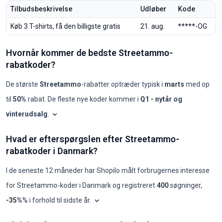
Tilbudsbeskrivelse
Udløber
Kode
Køb 3 T-shirts, få den billigste gratis
21. aug.
*****-OG
Hvornår kommer de bedste Streetammo-
rabatkoder?
De største
Streetammo
-rabatter optræder typisk i
marts
med op
til
50%
rabat. De fleste nye koder kommer i
Q1 - nytår og
vinterudsalg
.
Shopilo gennemgår løbende
Streetammo
-tilbud for a
Streetammo: koder pr. 
Hvad er efterspørgslen efter Streetammo-
Måned
Nye koder
Maks. rabat
Min. rabat
Koder ≥50%
Koder ≥70%
Beds
rabatkoder i Danmark?
2025-08
0
-
-
0
0
-
2025-09
0
-
-
0
0
-
2025-10
0
-
-
0
0
-
I de seneste 12 måneder har Shopilo målt forbrugernes interesse
2025-11
0
-
-
0
0
-
for
Streetammo
-koder i
Danmark
og registreret
400
søgninger
,
2025-12
0
-
-
0
0
-
2026-01
0
-
-
0
0
-
Diagrammet viser vores månedlige analyse
-35%
% i forhold til sidste år
.
2026-02
0
-
-
0
0
-
2026-03
1
50%
50%
1
0
TRA
Hvad er efterspørgslen efter Streetammo-rabatkoder i Danmark?