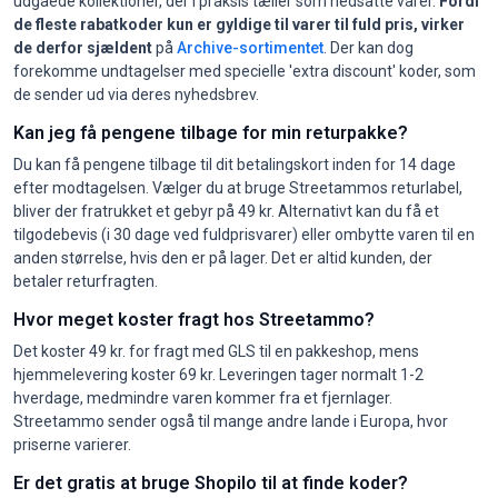
udgåede kollektioner, der i praksis tæller som nedsatte varer.
Fordi
de fleste rabatkoder kun er gyldige til varer til fuld pris, virker
de derfor sjældent
på
Archive-sortimentet
. Der kan dog
forekomme undtagelser med specielle 'extra discount' koder, som
de sender ud via deres nyhedsbrev.
Kan jeg få pengene tilbage for min returpakke?
Du kan få pengene tilbage til dit betalingskort inden for 14 dage
efter modtagelsen. Vælger du at bruge Streetammos returlabel,
bliver der fratrukket et gebyr på 49 kr. Alternativt kan du få et
tilgodebevis (i 30 dage ved fuldprisvarer) eller ombytte varen til en
anden størrelse, hvis den er på lager. Det er altid kunden, der
betaler returfragten.
Hvor meget koster fragt hos Streetammo?
Det koster 49 kr. for fragt med GLS til en pakkeshop, mens
hjemmelevering koster 69 kr. Leveringen tager normalt 1-2
hverdage, medmindre varen kommer fra et fjernlager.
Streetammo sender også til mange andre lande i Europa, hvor
priserne varierer.
Er det gratis at bruge Shopilo til at finde koder?