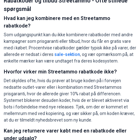
Rabatkoder og tilbud Streetammo - Ofte stillede
spørgsmål
Hvad kan jeg kombinere med en Streetammo
rabatkode?
Som udgangspunkt kan du ikke kombinere rabatkoder med andre
kampagner som prisgaranti eller tilbud, hvor du får en gratis vare
med i købet. Procentvise rabatkoder gælder typisk ikke på varer, der
allerede er nedsat i deres
sale-sektion
, og vær opmærksom på, at
enkelte mærker kan være undtaget fra deres kodesystem.
Hvorfor virker min Streetammo rabatkode ikke?
Det skyldes ofte, hvis du prøver at bruge koden på i forvejen
nedsatte outlet-varer eller i kombination med Streetammos
prisgaranti, hvor de allerede giver 10% rabat på differencen.
Systemet blokerer desuden koder, hvis de er blevet aktiveret via
bots i forbindelse med nye releases. Tjek, om der er kommet et
mellemrum med ved kopiering, og vær sikker på, om koden kræver,
at du er tilmeldt nyhedsbrevet som ny kunde.
Kan jeg returnere varer købt med en rabatkode eller
under udsalg?