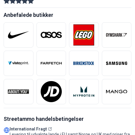
Anbefalede butikker
Streetammo handelsbetingelser
International Fragt
Levering til udvalgte lande i EU samt Norge og UK med priser fra