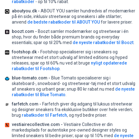
rabatkoder
- op til 10% rabat.
aboutyou.dk -
ABOUT YOU samler hundredvis af modemærker
på én side, inklusiv streetwear og sneakers i alle stilarter;
anvend
de bedste rabatkoder til ABOUT YOU
for lavere priser.
boozt.com -
Boozt samler modemærker og streetwear i én
shop, hvor du finder både premium brands og everyday
essentials;
spar op til 20% med
de nyeste rabatkoder til Boozt
.
footshop.dk -
Footshop specialiserer sig i sneakers og
streetwear med et stort udvalg af limited editions og hyped
releases;
spar op til 60% nu ved at bruge
nyligt opdaterede
rabatkoder til Footshop
.
blue-tomato.com -
Blue Tomato specialiserer sig i
skateboard-, snowboard- og streetwear-tøj med et stort udvalg
af sneakers og urbant gear;
snup 80 kr rabat nu med
de nyeste
rabatkoder til Blue Tomato
.
farfetch.com -
Farfetch giver dig adgang til luksus streetwear
og designer sneakers fra eksklusive butikker over hele verden;
brug
rabatkoder til Farfetch
, og nyd bedre priser.
vestiairecollective.com -
Vestiaire Collective er din
markedsplads for autentiske pre-owned designer styles og
limited sneakers til bedre priser;
spar op til 10% med
de nyeste