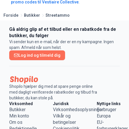
promo codes til Vestiaire Collective
.
Forside
Butikker
Streetammo
Gå aldrig glip af et tilbud eller en rabatkode fra de
butikker, du følger
Vi sender kun en e-mail, når der er en ny kampagne. Ingen
spam. Afmeld når som helst.
Log ind og tilmeld dig
Shopilo hjælper dig med at spare penge online
med dagligt verificerede rabatkoder og tilbud fra
butikker, du kan stole på.
Virksomhed
Juridisk
Nyttige links
Butikker
Virksomhedsoplysninger
Forbruger
Min konto
Vilkår og
Europa
Om os
betingelser
EU-
Redaktionelle
Cookiepolitik
forbrugerklager