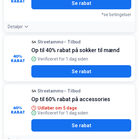
RABAT
Se rabat
*se betingelser
Detaljer
Tilbudsdetaljer:
De største besparelser findes ofte på
Streetammo
Tilbud
Streetammos egne 'Orbit'-produkter, hvor rabatten ofte
Op til 40% rabat på sokker til mænd
overstiger 80%
Betingelser:
40%
Verificeret for 1 dag siden
RABAT
Gælder kun udvalgte varer så længe lager haves
Se rabat
Streetammo
Tilbud
Op til 60% rabat på accessories
60%
Udløber om 5 dage
RABAT
Verificeret for 1 dag siden
Se rabat