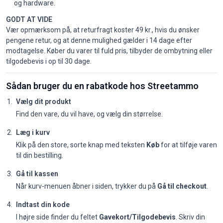
og hardware.
GODT AT VIDE
Vær opmærksom på, at returfragt koster 49 kr., hvis du ønsker
pengene retur, og at denne mulighed gælder i 14 dage efter
modtagelse. Køber du varer til fuld pris, tilbyder de ombytning eller
tilgodebevis i op til 30 dage.
Sådan bruger du en rabatkode hos Streetammo
Vælg dit produkt
Find den vare, du vil have, og vælg din størrelse.
Læg i kurv
Klik på den store, sorte knap med teksten
Køb
for at tilføje varen
til din bestilling.
Gå til kassen
Når kurv-menuen åbner i siden, trykker du på
Gå til checkout
.
Indtast din kode
I højre side finder du feltet
Gavekort/Tilgodebevis
. Skriv din