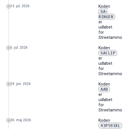
13. jul. 2026
Koden
SA-
RINGER
er
udløbet
for
Streetammo
6. jul. 2026
Koden
SACLIP
er
udløbet
for
Streetammo
29. jun. 2026
Koden
AAB
er
udløbet
for
Streetammo
26. maj 2026
Koden
43P593XL