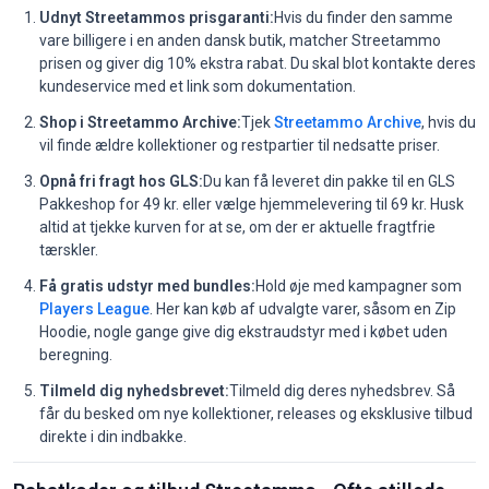
Udnyt Streetammos prisgaranti:
Hvis du finder den samme
vare billigere i en anden dansk butik, matcher Streetammo
prisen og giver dig 10% ekstra rabat. Du skal blot kontakte deres
kundeservice med et link som dokumentation.
Shop i Streetammo Archive:
Tjek
Streetammo Archive
, hvis du
vil finde ældre kollektioner og restpartier til nedsatte priser.
Opnå fri fragt hos GLS:
Du kan få leveret din pakke til en GLS
Pakkeshop for 49 kr. eller vælge hjemmelevering til 69 kr. Husk
altid at tjekke kurven for at se, om der er aktuelle fragtfrie
tærskler.
Få gratis udstyr med bundles:
Hold øje med kampagner som
Players League
. Her kan køb af udvalgte varer, såsom en Zip
Hoodie, nogle gange give dig ekstraudstyr med i købet uden
beregning.
Tilmeld dig nyhedsbrevet:
Tilmeld dig deres nyhedsbrev. Så
får du besked om nye kollektioner, releases og eksklusive tilbud
direkte i din indbakke.