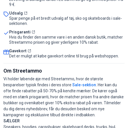
9 €.
Udsalg
Spar penge på et bredt udvalg af tøj, sko og skateboards i sale-
sektionen.
Prisgaranti
Hvis du finder den samme vare i en anden dansk butik, matcher
Streetammo prisen og giver yderligere 10% rabat.
Gavekort
Det er muligt at købe gavekort online til brug på webshoppen.
Om Streetammo
Vi holder løbende øje med Streetammo, hvor de største
besparelser typisk findes i deres store
Sale-sektion
. Her kan du
ofte finde rabatter på 50-70% på kendte mærker. De kører også
med en stærk prisgaranti, hvor de matcher prisen fra andre danske
butikker og ovenikøbet giver 10% ekstra rabat på varen. Tilmelder
du dig deres nyhedsbrev, får du desuden besked om nye
kampagner og eksklusive tilbud direkte i indbakken.
SÆLGER
Sneakers, hoodies, cargobukser, skateboard decks, trucks, hjul,