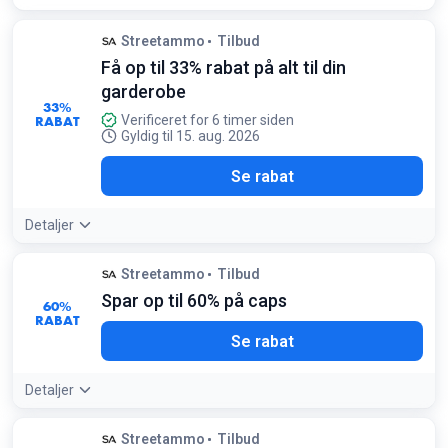
Streetammo
Tilbud
Få op til 33% rabat på alt til din
garderobe
33%
RABAT
Verificeret for 6 timer siden
Gyldig til 15. aug. 2026
Se rabat
Detaljer
Streetammo
Tilbud
Spar op til 60% på caps
60%
RABAT
Se rabat
Detaljer
Tilbudsdetaljer:
Find New Era caps med dine favorit NBA-
Streetammo
Tilbud