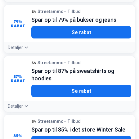
Tilbudsdetaljer:
Basic tees kan findes til helt ned til 100 kr.
Streetammo
Tilbud
stykket i udsalgssektionen
Spar op til 79% på bukser og jeans
79%
RABAT
Se rabat
Detaljer
Tilbudsdetaljer:
Populære mærker som Dickies og Carhartt
Streetammo
Tilbud
er ofte inkluderet i udsalget med store besparelser
Spar op til 87% på sweatshirts og
87%
hoodies
RABAT
Se rabat
Detaljer
Tilbudsdetaljer:
Hold øje med 'Orbit Logo' modellerne for at
Streetammo
Tilbud
opnå den maksimale besparelse i denne kategori
Spar op til 85% i det store Winter Sale
85%