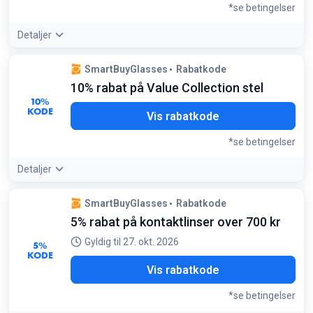
*se betingelser
Detaljer
Tilbudsdetaljer:
Hvis din kurv er tæt på 2000 kr, kan det
SmartBuyGlasses
Rabatkode
betale sig at tilføje et billigt tilbehør for at bruge 200 kr
10% rabat på Value Collection stel
koden i stedet
10%
Betingelser:
KODE
C10
Vis rabatkode
Minimumskøb på 1500 kr er påkrævet
*se betingelser
Detaljer
Tilbudsdetaljer:
Brug koden på SmartBuy Collection for at
SmartBuyGlasses
Rabatkode
få stilfulde briller til en endnu lavere pris
5% rabat på kontaktlinser over 700 kr
Betingelser:
Gælder SmartBuy Collection, Arise Collective, LMNT Eyewear
Gyldig til 27. okt. 2026
5%
og OMW
KODE
5CL
Vis rabatkode
*se betingelser