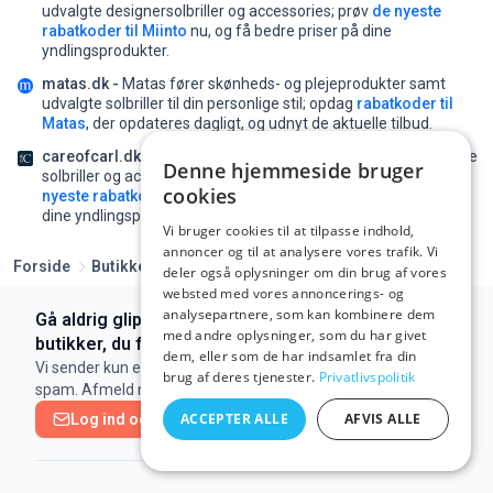
udvalgte designersolbriller og accessories;
prøv
de nyeste
rabatkoder til Miinto
nu, og få bedre priser på dine
yndlingsprodukter.
matas.dk -
Matas fører skønheds- og plejeprodukter samt
udvalgte solbriller til din personlige stil;
opdag
rabatkoder til
Matas
, der opdateres dagligt, og udnyt de aktuelle tilbud.
careofcarl.dk -
Care of Carl kombinerer herretøj med udvalgte
Denne hjemmeside bruger
solbriller og accessories til den moderne garderobe;
prøv
de
cookies
nyeste rabatkoder til Care of Carl
nu, og få bedre priser på
dine yndlingsprodukter.
Vi bruger cookies til at tilpasse indhold,
annoncer og til at analysere vores trafik. Vi
Forside
Butikker
SmartBuyGlasses
deler også oplysninger om din brug af vores
websted med vores annoncerings- og
analysepartnere, som kan kombinere dem
Gå aldrig glip af et tilbud eller en rabatkode fra de
med andre oplysninger, som du har givet
butikker, du følger
dem, eller som de har indsamlet fra din
Vi sender kun en e-mail, når der er en ny kampagne. Ingen
brug af deres tjenester.
Privatlivspolitik
spam. Afmeld når som helst.
ACCEPTER ALLE
AFVIS ALLE
Log ind og tilmeld dig