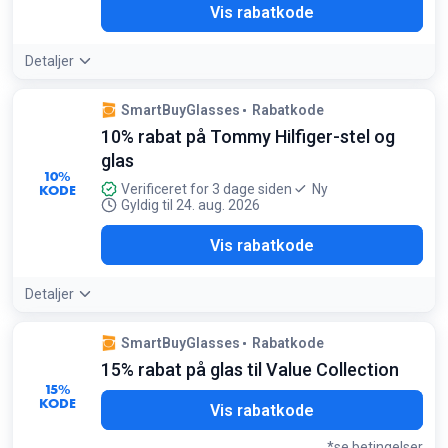
5RX
Vis rabatkode
Detaljer
SmartBuyGlasses
Rabatkode
10% rabat på Tommy Hilfiger-stel og
glas
10%
KODE
Verificeret for 3 dage siden
Ny
Gyldig til 24. aug. 2026
H10
Vis rabatkode
Detaljer
SmartBuyGlasses
Rabatkode
15% rabat på glas til Value Collection
15%
KODE
C15
Vis rabatkode
*se betingelser