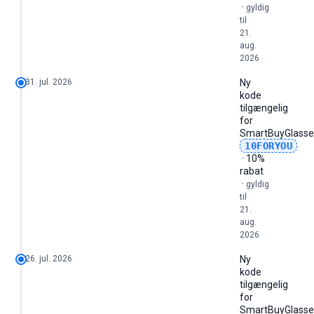
·
gyldig
til
21.
aug.
2026
31. jul. 2026
Ny
kode
tilgængelig
for
SmartBuyGlasse
10FORYOU
· 10%
rabat
·
gyldig
til
21.
aug.
2026
26. jul. 2026
Ny
kode
tilgængelig
for
SmartBuyGlasse