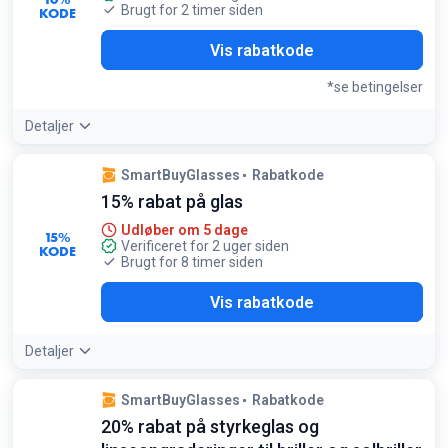
Brugt for 2 timer siden
KODE
Y26
Vis rabatkode
*se betingelser
Detaljer
Betingelser:
SmartBuyGlasses
Rabatkode
Gælder kun solbriller og omfatter ikke kontaktlinser eller
15% rabat på glas
udsalgsvarer
Udløber om 5 dage
15%
Verificeret for 2 uger siden
KODE
Brugt for 8 timer siden
YOU
Vis rabatkode
Detaljer
SmartBuyGlasses
Rabatkode
20% rabat på styrkeglas og