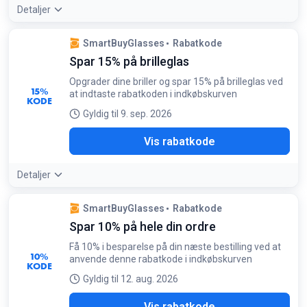
Detaljer
Tilbudsdetaljer:
Køb stort ind til flere måneder for at
SmartBuyGlasses
Rabatkode
passere grænsen på 700 kr og spare på dine linser
Spar 15% på brilleglas
Betingelser:
Gælder kun kontaktlinser. Minimumskøb på 700 kr
Opgrader dine briller og spar 15% på brilleglas ved
15%
at indtaste rabatkoden i indkøbskurven
KODE
Gyldig til 9. sep. 2026
Y15
Vis rabatkode
Detaljer
SmartBuyGlasses
Rabatkode
Spar 10% på hele din ordre
Få 10% i besparelse på din næste bestilling ved at
10%
anvende denne rabatkode i indkøbskurven
KODE
Gyldig til 12. aug. 2026
FFC
Vis rabatkode