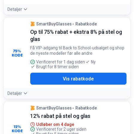
Detaljer
Tilbudsdetaljer:
Brug denne kode på mærker som Ray-Ban
SmartBuyGlasses
Rabatkode
eller Oakley for at maksimere din besparelse på high-end
Op til 75% rabat + ekstra 8% på stel og
stel
Betingelser:
glas
Gælder kun for designerbriller. Minimumskøb på 2000 kr er
Få VIP-adgang til Back to School-udsalget og shop
påkrævet
75%
de nyeste modeller før alle andre
KODE
Verificeret for 1 dag siden
Ny
Brugt for 8 timer siden
S26
Vis rabatkode
Detaljer
SmartBuyGlasses
Rabatkode
12% rabat på stel og glas
Udløber om 4 dage
12%
Verificeret for 2 uger siden
KODE