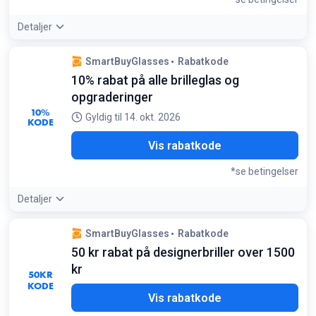
Detaljer
Tilbudsdetaljer:
Kombiner dette med de allerede lave
SmartBuyGlasses
Rabatkode
priser på SmartBuy Collection for at få det billigste
10% rabat på alle brilleglas og
komplette par briller
Betingelser:
opgraderinger
Gælder glas, opgraderinger og belægninger til SmartBuy
10%
Gyldig til 14. okt. 2026
KODE
Collection, Arise Collective, LMNT og OMW
X10
Vis rabatkode
*se betingelser
Detaljer
Tilbudsdetaljer:
Denne kode er perfekt, hvis du vil tilføje
SmartBuyGlasses
Rabatkode
blålysfilter eller tyndere glas til dine nye designerstel
50 kr rabat på designerbriller over 1500
Betingelser:
kr
Gælder for alle glas, opgraderinger og belægninger
50
KR
KODE
E10
Vis rabatkode