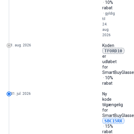
· 10%
rabat
·
gyldig
til
24.
aug.
2026
1. aug. 2026
Koden
TFORD10
er
udløbet
for
SmartBuyGlasse
· 10%
rabat
31. jul. 2026
Ny
kode
tilgængelig
for
SmartBuyGlasse
SBC15RX
· 15%
rabat