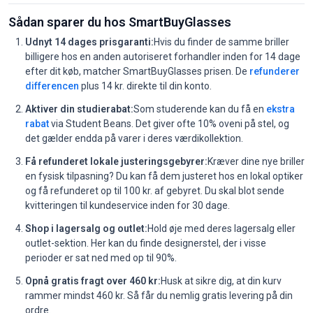
Sådan sparer du hos SmartBuyGlasses
Udnyt 14 dages prisgaranti:
Hvis du finder de samme briller
billigere hos en anden autoriseret forhandler inden for 14 dage
efter dit køb, matcher SmartBuyGlasses prisen. De
refunderer
differencen
plus 14 kr. direkte til din konto.
Aktiver din studierabat:
Som studerende kan du få en
ekstra
rabat
via Student Beans. Det giver ofte 10% oveni på stel, og
det gælder endda på varer i deres værdikollektion.
Få refunderet lokale justeringsgebyrer:
Kræver dine nye briller
en fysisk tilpasning? Du kan få dem justeret hos en lokal optiker
og få refunderet op til 100 kr. af gebyret. Du skal blot sende
kvitteringen til kundeservice inden for 30 dage.
Shop i lagersalg og outlet:
Hold øje med deres lagersalg eller
outlet-sektion. Her kan du finde designerstel, der i visse
perioder er sat ned med op til 90%.
Opnå gratis fragt over 460 kr:
Husk at sikre dig, at din kurv
rammer mindst 460 kr. Så får du nemlig gratis levering på din
ordre.