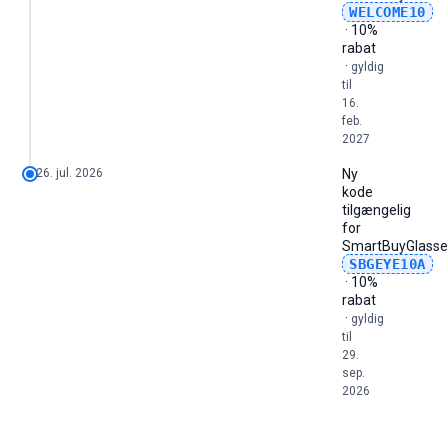
WELCOME10
· 10%
rabat
·
gyldig
til
16.
feb.
2027
26. jul. 2026
Ny
kode
tilgængelig
for
SmartBuyGlasse
SBGEYE10A
· 10%
rabat
·
gyldig
til
29.
sep.
2026