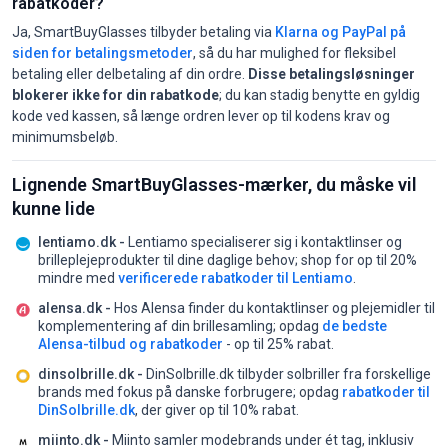
rabatkoder?
Ja, SmartBuyGlasses tilbyder betaling via
Klarna og PayPal på
siden for betalingsmetoder
, så du har mulighed for fleksibel
betaling eller delbetaling af din ordre.
Disse betalingsløsninger
blokerer ikke for din rabatkode
; du kan stadig benytte en gyldig
kode ved kassen, så længe ordren lever op til kodens krav og
minimumsbeløb.
Lignende SmartBuyGlasses-mærker, du måske vil
kunne lide
lentiamo.dk -
Lentiamo specialiserer sig i kontaktlinser og
brilleplejeprodukter til dine daglige behov;
shop for op til 20%
mindre med
verificerede rabatkoder til Lentiamo
.
alensa.dk -
Hos Alensa finder du kontaktlinser og plejemidler til
komplementering af din brillesamling;
opdag
de bedste
Alensa-tilbud og rabatkoder
- op til 25% rabat.
dinsolbrille.dk -
DinSolbrille.dk tilbyder solbriller fra forskellige
brands med fokus på danske forbrugere;
opdag
rabatkoder til
DinSolbrille.dk
, der giver op til 10% rabat.
miinto.dk -
Miinto samler modebrands under ét tag, inklusiv