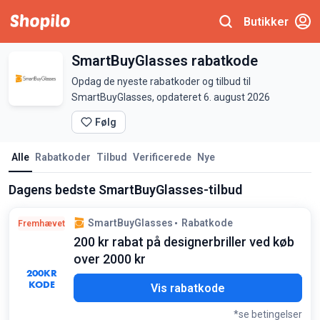
Butikker
SmartBuyGlasses rabatkode
Opdag de nyeste rabatkoder og tilbud til
SmartBuyGlasses, opdateret 6. august 2026
Følg
Alle
Rabatkoder
Tilbud
Verificerede
Nye
Dagens bedste SmartBuyGlasses-tilbud
SmartBuyGlasses
Rabatkode
Fremhævet
200 kr rabat på designerbriller ved køb
over 2000 kr
200
KR
KODE
E25
Vis rabatkode
*se betingelser