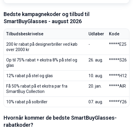
Bedste kampagnekoder og tilbud til
SmartBuyGlasses - august 2026
Tilbudsbeskrivelse
Udløber
Kode
200 kr rabat på designerbriller ved køb
-
*****E25
over 2000 kr
Op til 75% rabat + ekstra 8% på stel og
26. aug.
*****S26
glas
12% rabat på stel og glas
10. aug.
*****H12
Få 50% rabat på et ekstra par fra
20. jan.
*****AIR
SmartBuy Collection
10% rabat på solbriller
07. aug.
*****Y26
Hvornår kommer de bedste SmartBuyGlasses-
rabatkoder?