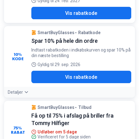
Gyldig til 24. feb. 2027
ME5
Vis rabatkode
SmartBuyGlasses
Rabatkode
Spar 10% på hele din ordre
Indtast rabatkoden i indkøbskurven og spar 10% på
10%
din næste bestilling
KODE
Gyldig til 29. sep. 2026
10A
Vis rabatkode
Detaljer
SmartBuyGlasses
Tilbud
Få op til 75% i afslag på briller fra
Tommy Hilfiger
75%
RABAT
Udløber om 5 dage
Verificeret for 5 dage siden