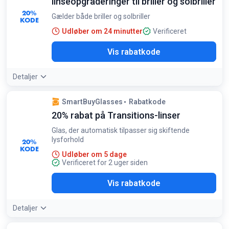
linseopgraderinger til briller og solbriller
20%
Gælder både briller og solbriller
KODE
Udløber om 24 minutter
Verificeret
OFF
Vis rabatkode
Detaljer
SmartBuyGlasses
Rabatkode
20% rabat på Transitions-linser
Glas, der automatisk tilpasser sig skiftende
lysforhold
20%
KODE
Udløber om 5 dage
Verificeret for 2 uger siden
T20
Vis rabatkode
Detaljer