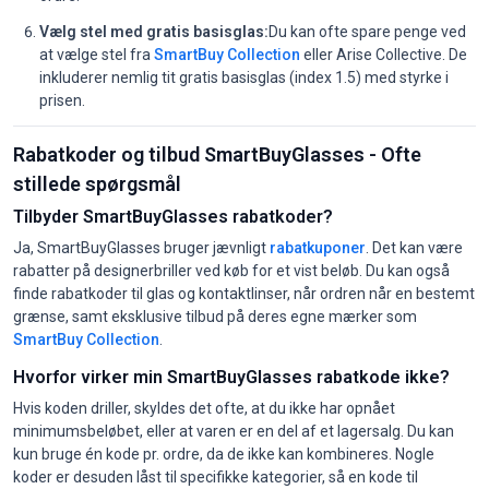
Vælg stel med gratis basisglas:
Du kan ofte spare penge ved
at vælge stel fra
SmartBuy Collection
eller Arise Collective. De
inkluderer nemlig tit gratis basisglas (index 1.5) med styrke i
prisen.
Rabatkoder og tilbud SmartBuyGlasses - Ofte
stillede spørgsmål
Tilbyder SmartBuyGlasses rabatkoder?
Ja, SmartBuyGlasses bruger jævnligt
rabatkuponer
. Det kan være
rabatter på designerbriller ved køb for et vist beløb. Du kan også
finde rabatkoder til glas og kontaktlinser, når ordren når en bestemt
grænse, samt eksklusive tilbud på deres egne mærker som
SmartBuy Collection
.
Hvorfor virker min SmartBuyGlasses rabatkode ikke?
Hvis koden driller, skyldes det ofte, at du ikke har opnået
minimumsbeløbet, eller at varen er en del af et lagersalg. Du kan
kun bruge én kode pr. ordre, da de ikke kan kombineres. Nogle
koder er desuden låst til specifikke kategorier, så en kode til