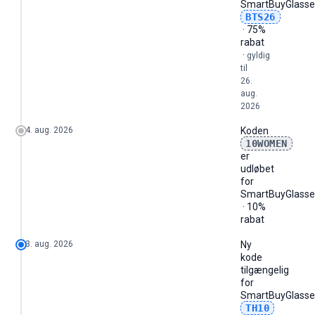
SmartBuyGlasse
BTS26
· 75%
rabat
·
gyldig
til
26.
aug.
2026
4. aug. 2026
Koden
10WOMEN
er
udløbet
for
SmartBuyGlasse
· 10%
rabat
3. aug. 2026
Ny
kode
tilgængelig
for
SmartBuyGlasse
TH10