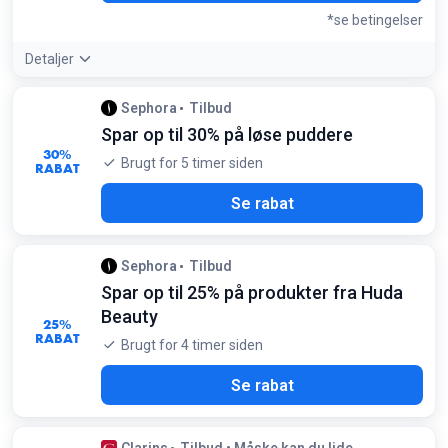
*se betingelser
Detaljer
Betingelser:
Sephora
Tilbud
Gælder kun for nye medlemmer ved køb for mindst 450 kr
Spar op til 30% på løse puddere
30%
Brugt for 5 timer siden
RABAT
Se rabat
Sephora
Tilbud
Spar op til 25% på produkter fra Huda
Beauty
25%
RABAT
Brugt for 4 timer siden
Se rabat