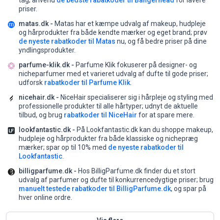
tag;
anvend
de bedste rabatkoder til Bangerhead
for lavere
priser.
matas.dk -
Matas har et kæmpe udvalg af makeup, hudpleje
og hårprodukter fra både kendte mærker og eget brand;
prøv
de nyeste rabatkoder til Matas
nu, og få bedre priser på dine
yndlingsprodukter.
parfume-klik.dk -
Parfume Klik fokuserer på designer- og
nicheparfumer med et varieret udvalg af dufte til gode priser;
udforsk
rabatkoder til Parfume Klik
.
nicehair.dk -
NiceHair specialiserer sig i hårpleje og styling med
professionelle produkter til alle hårtyper;
udnyt de aktuelle
tilbud, og brug
rabatkoder til NiceHair
for at spare mere.
lookfantastic.dk -
På Lookfantastic.dk kan du shoppe makeup,
hudpleje og hårprodukter fra både klassiske og nichepræg
mærker;
spar op til 10% med
de nyeste rabatkoder til
Lookfantastic
.
billigparfume.dk -
Hos BilligParfume.dk finder du et stort
udvalg af parfumer og dufte til konkurrencedygtige priser;
brug
manuelt testede rabatkoder til BilligParfume.dk
, og spar på
hver online ordre.