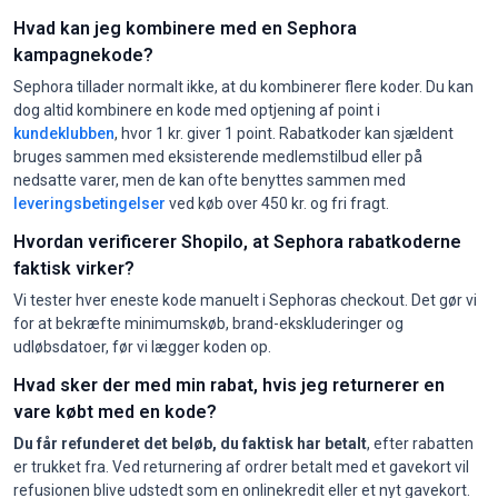
Hvad kan jeg kombinere med en Sephora
kampagnekode?
Sephora tillader normalt ikke, at du kombinerer flere koder. Du kan
dog altid kombinere en kode med optjening af point i
kundeklubben
, hvor 1 kr. giver 1 point. Rabatkoder kan sjældent
bruges sammen med eksisterende medlemstilbud eller på
nedsatte varer, men de kan ofte benyttes sammen med
leveringsbetingelser
ved køb over 450 kr. og fri fragt.
Hvordan verificerer Shopilo, at Sephora rabatkoderne
faktisk virker?
Vi tester hver eneste kode manuelt i Sephoras checkout. Det gør vi
for at bekræfte minimumskøb, brand-ekskluderinger og
udløbsdatoer, før vi lægger koden op.
Hvad sker der med min rabat, hvis jeg returnerer en
vare købt med en kode?
Du får refunderet det beløb, du faktisk har betalt
, efter rabatten
er trukket fra. Ved returnering af ordrer betalt med et gavekort vil
refusionen blive udstedt som en onlinekredit eller et nyt gavekort.