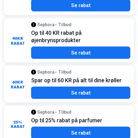
Se rabat
Sephora
Tilbud
Op til 40 KR rabat på
40
KR
øjenbrynsprodukter
RABAT
Se rabat
Sephora
Tilbud
Spar op til 60 KR på alt til dine krøller
60
KR
RABAT
Se rabat
Sephora
Tilbud
Op til 25% rabat på parfumer
25%
RABAT
Se rabat