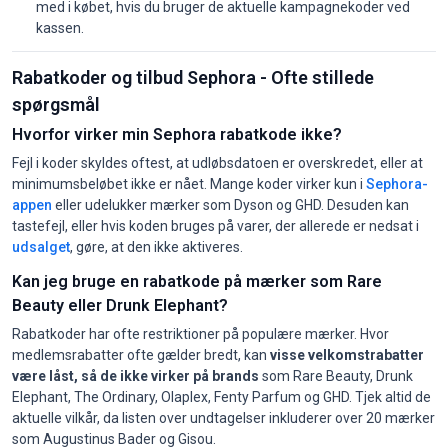
med i købet, hvis du bruger de aktuelle kampagnekoder ved
kassen.
Rabatkoder og tilbud Sephora - Ofte stillede
spørgsmål
Hvorfor virker min Sephora rabatkode ikke?
Fejl i koder skyldes oftest, at udløbsdatoen er overskredet, eller at
minimumsbeløbet ikke er nået. Mange koder virker kun i
Sephora-
appen
eller udelukker mærker som Dyson og GHD. Desuden kan
tastefejl, eller hvis koden bruges på varer, der allerede er nedsat i
udsalget
, gøre, at den ikke aktiveres.
Kan jeg bruge en rabatkode på mærker som Rare
Beauty eller Drunk Elephant?
Rabatkoder har ofte restriktioner på populære mærker. Hvor
medlemsrabatter ofte gælder bredt, kan
visse velkomstrabatter
være låst, så de ikke virker på brands
som Rare Beauty, Drunk
Elephant, The Ordinary, Olaplex, Fenty Parfum og GHD. Tjek altid de
aktuelle vilkår, da listen over undtagelser inkluderer over 20 mærker
som Augustinus Bader og Gisou.