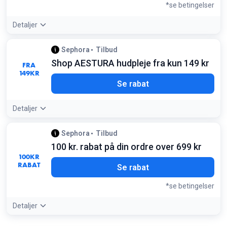
*se betingelser
Detaljer
Tilbudsdetaljer:
Dette tilbud er eksklusivt for medlemmer,
Sephora
Tilbud
der handler via Sephora-appen under App Week
Shop AESTURA hudpleje fra kun 149 kr
Betingelser:
FRA
149
KR
Kræver medlemskab og brug af Sephora-appen
Se rabat
Detaljer
Tilbudsdetaljer:
Oplev de nyeste K-beauty trends med
Sephora
Tilbud
AESTURA, som nu er tilgængelig hos Sephora
100 kr. rabat på din ordre over 699 kr
100
KR
RABAT
Se rabat
*se betingelser
Detaljer
Tilbudsdetaljer:
Tilmeld dig nyhedsbrevet for at modtage