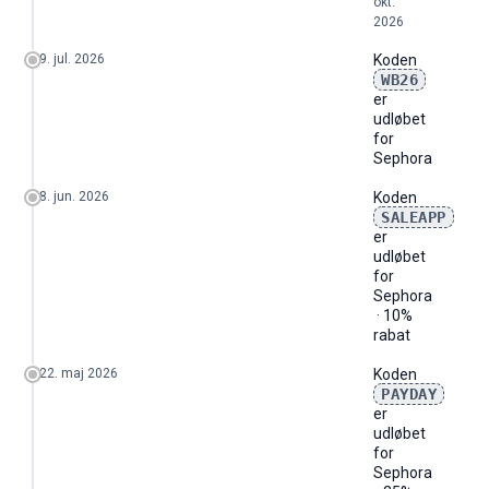
okt.
2026
9. jul. 2026
Koden
WB26
er
udløbet
for
Sephora
8. jun. 2026
Koden
SALEAPP
er
udløbet
for
Sephora
· 10%
rabat
22. maj 2026
Koden
PAYDAY
er
udløbet
for
Sephora