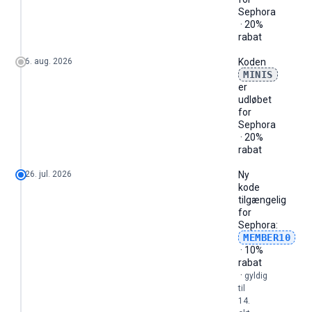
Sephora
· 20%
rabat
6. aug. 2026
Koden
MINIS
er
udløbet
for
Sephora
· 20%
rabat
26. jul. 2026
Ny
kode
tilgængelig
for
Sephora
:
MEMBER10
· 10%
rabat
·
gyldig
til
14.