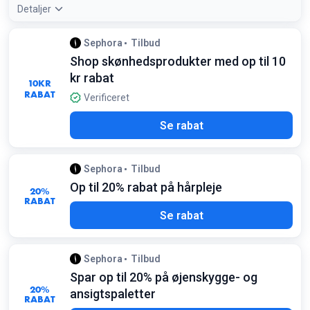
Detaljer
Tilbudsdetaljer:
Tjek udsalgskategorien regelmæssigt, da
Sephora
Tilbud
Sephora Collection og populære mærker ofte får nye
Shop skønhedsprodukter med op til 10
prisnedsættelser her
Betingelser:
kr rabat
10
KR
Gælder på udvalgte varer så længe lager haves
RABAT
Verificeret
Se rabat
Sephora
Tilbud
Op til 20% rabat på hårpleje
20%
RABAT
Se rabat
Sephora
Tilbud
Spar op til 20% på øjenskygge- og
20%
ansigtspaletter
RABAT