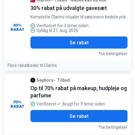
Clarins
Tilbud • Måske kan du lide
30% rabat på udvalgte gavesæt
Komplette Clarins-ritualer til sæsonens bedste pris
30%
Verificeret for 3 timer siden
RABAT
Gyldig til 21. aug. 2026
Se rabat
*se betingelser
Flere rabatkoder til Clarins
Sephora
Tilbud
Op til 70% rabat på makeup, hudpleje og
parfume
70%
Verificeret
Brugt for 9 timer siden
RABAT
Se rabat
*se betingelser