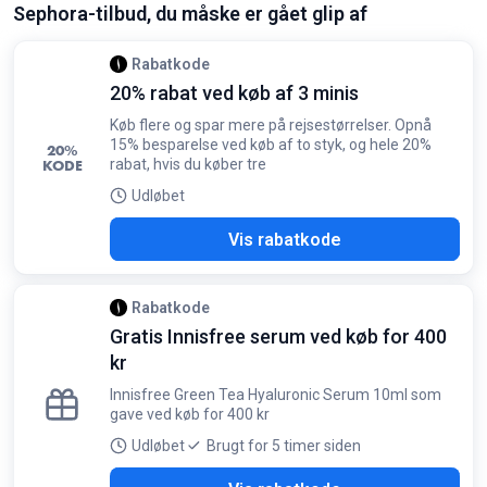
Sephora-tilbud, du måske er gået glip af
din unikke voucher direkte i din indbakke
Betingelser:
Gælder ved køb for mindst 699 kr. for nye
Rabatkode
nyhedsbrevsabonnenter
20% rabat ved køb af 3 minis
Køb flere og spar mere på rejsestørrelser. Opnå
15% besparelse ved køb af to styk, og hele 20%
20%
KODE
rabat, hvis du køber tre
Udløbet
NIS
Vis rabatkode
Rabatkode
Gratis Innisfree serum ved køb for 400
kr
Innisfree Green Tea Hyaluronic Serum 10ml som
gave ved køb for 400 kr
Udløbet
Brugt for 5 timer siden