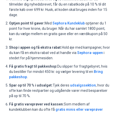
tilmelder dig nyhedsbrevet, får du en rabatkode på 10 % til dit
første køb over 699 kr. Husk, at koden skal bruges inden for 15
dage.
Optjen point til gaver:
Med
Sephora Kundeklub
optjener du 1
point for hver krone, du bruger. Når du har samlet 1800 point,
kan du vælge mellem en gratis gave eller en værdikupon på 50
kr.
Shop i appen og få ekstra rabat:
Hold øje med kampagner, hvor
du kan få en ekstra rabat ved at handle via
Sephora-appen
i
stedet for på hjemmesiden.
Få gratis fragt til pakkeshop:
Du slipper for fragtgebyret, hvis
du bestiller for mindst 450 kr. og vælger levering til en
Bring
pakkeshop
.
Spar op til 70 % i udsalget:
Tjek deres
udsalgssektion
, hvor du
ofte kan finde restpartier og udgående varer med besparelser
på op til 70 %.
Få gratis vareprøver ved kassen:
Som medlem af
kundeklubben kan du ofte få
gratis minis eller vareprøver