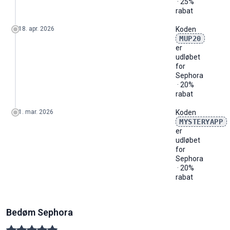
· 25%
rabat
18. apr. 2026
Koden
MUP20
er
udløbet
for
Sephora
· 20%
rabat
1. mar. 2026
Koden
MYSTERYAPP
er
udløbet
for
Sephora
· 20%
rabat
Bedøm Sephora