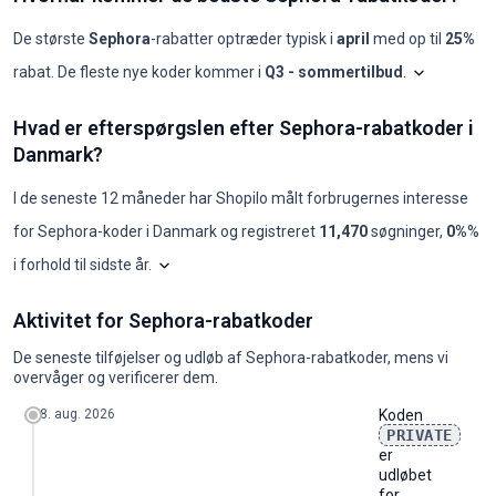
De største
Sephora
-rabatter optræder typisk i
april
med op til
25%
rabat. De fleste nye koder kommer i
Q3 - sommertilbud
.
Shopilo gen
Sephora: 
Hvad er efterspørgslen efter Sephora-rabatkoder i
Måned
Nye koder
Maks. rabat
Min. rabat
Koder ≥50%
Koder ≥70%
Bed
Danmark?
2025-08
0
-
-
0
0
-
2025-09
0
-
-
0
0
-
2025-10
0
-
-
0
0
-
I de seneste 12 måneder har Shopilo målt forbrugernes interesse
2025-11
0
-
-
0
0
-
for
Sephora
-koder i
Danmark
og registreret
11,470
søgninger
,
0%
%
2025-12
0
-
-
0
0
-
2026-01
0
-
-
0
0
-
Diagrammet viser vores månedlige analyse af deta
i forhold til sidste år
.
2026-02
1
20%
20%
0
0
MYS
2026-03
1
20%
20%
0
0
MUP
Hvad er efterspørgslen efter Sephora-rabatkoder i Danmark?
2026-04
1
25%
25%
0
0
PAY
Aktivitet for Sephora-rabatkoder
år
jan.
feb.
mar.
apr.
maj
jun.
jul.
aug.
sep.
okt.
nov.
dec.
2026-05
0
-
-
0
0
-
2024
1600
1000
1300
1300
1000
880
720
720
590
880
1600
1300
2026-06
1
10%
10%
0
0
SAL
De seneste tilføjelser og udløb af Sephora-rabatkoder, mens vi
2025
1000
880
880
1000
1000
880
590
720
720
1000
1900
1300
2026-07
3
20%
10%
0
0
PRIV
overvåger og verificerer dem.
2026
880
720
880
880
880
774
519
634
634
-
-
-
2026-08
0
-
-
0
0
-
8. aug. 2026
Koden
PRIVATE
er
udløbet
for