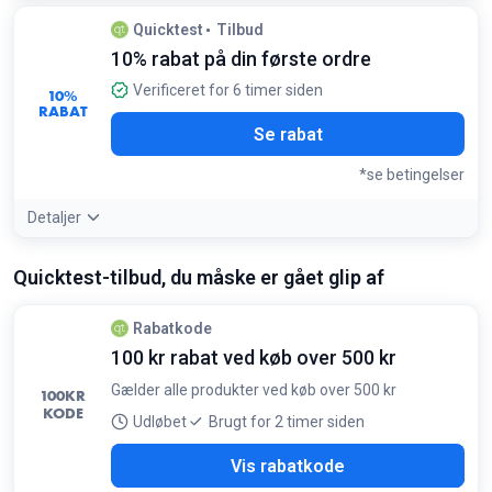
Quicktest
Tilbud
10% rabat på din første ordre
Verificeret for 6 timer siden
10%
RABAT
Se rabat
*se betingelser
Detaljer
Tilbudsdetaljer:
Tilmeld dig nyhedsbrevet for at modtage
Quicktest-tilbud, du måske er gået glip af
din unikke rabatkode med det samme
Betingelser:
Gælder kun for nye kunder ved deres første køb
Rabatkode
100 kr rabat ved køb over 500 kr
Gælder alle produkter ved køb over 500 kr
100
KR
KODE
Udløbet
Brugt for 2 timer siden
2W4
Vis rabatkode