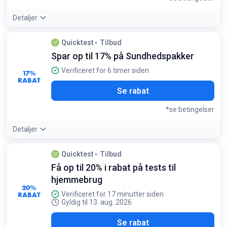
Detaljer
Tilbudsdetaljer:
Køb flere tests på én gang for at nå
Quicktest
Tilbud
grænsen og spare leveringsomkostningerne
Spar op til 17% på Sundhedspakker
Betingelser:
Gælder for alle ordrer med en samlet værdi på mindst 1000
Verificeret for 6 timer siden
17%
kr
RABAT
Se rabat
*se betingelser
Detaljer
Tilbudsdetaljer:
Vælg 'Stort sundhedstjek' for at få den
Quicktest
Tilbud
højeste procentvise besparelse på et omfattende tjek
Få op til 20% i rabat på tests til
Betingelser:
hjemmebrug
Rabatten er allerede fratrukket prisen på de udvalgte pakker
20%
RABAT
Verificeret for 17 minutter siden
Gyldig til 13. aug. 2026
Se rabat