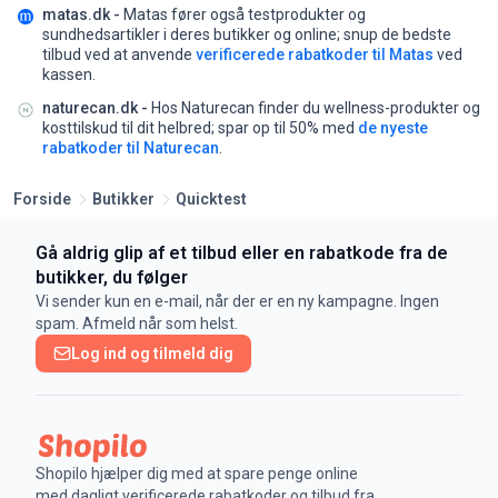
matas.dk -
Matas fører også testprodukter og
sundhedsartikler i deres butikker og online;
snup de bedste
tilbud ved at anvende
verificerede rabatkoder til Matas
ved
kassen.
naturecan.dk -
Hos Naturecan finder du wellness-produkter og
kosttilskud til dit helbred;
spar op til 50% med
de nyeste
rabatkoder til Naturecan
.
Forside
Butikker
Quicktest
Gå aldrig glip af et tilbud eller en rabatkode fra de
butikker, du følger
Vi sender kun en e-mail, når der er en ny kampagne. Ingen
spam. Afmeld når som helst.
Log ind og tilmeld dig
Shopilo hjælper dig med at spare penge online
med dagligt verificerede rabatkoder og tilbud fra