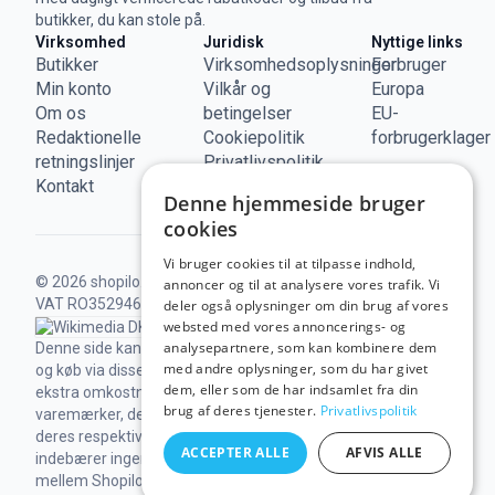
butikker, du kan stole på.
Virksomhed
Juridisk
Nyttige links
Butikker
Virksomhedsoplysninger
Forbruger
Min konto
Vilkår og
Europa
Om os
betingelser
EU-
Redaktionelle
Cookiepolitik
forbrugerklager
retningslinjer
Privatlivspolitik
Kontakt
Denne hjemmeside bruger
cookies
Vi bruger cookies til at tilpasse indhold,
© 2026 shopilo.dk.
Drevet af DontPayFull SRL |
annoncer og til at analysere vores trafik. Vi
VAT RO35294618.
Alle rettigheder forbeholdes.
deler også oplysninger om din brug af vores
websted med vores annoncerings- og
analysepartnere, som kan kombinere dem
Denne side kan indeholde links til vores partnere,
med andre oplysninger, som du har givet
og køb via disse kan give os en kommission, uden
dem, eller som de har indsamlet fra din
ekstra omkostninger for dig.
Tredjeparters
brug af deres tjenester.
Privatlivspolitik
varemærker, der vises på dette website, tilhører
deres respektive ejere. Deres tilstedeværelse
ACCEPTER ALLE
AFVIS ALLE
indebærer ingen tilknytning eller godkendelse
mellem Shopilo og den pågældende tredjepart.