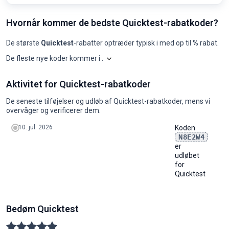
Hvornår kommer de bedste Quicktest-rabatkoder?
De største
Quicktest
-rabatter optræder typisk i
med op til
%
rabat.
De fleste nye koder kommer i
.
Shopilo gennemgår løbende
Quicktest
Quicktest: koder pr. måned, seneste
Aktivitet for Quicktest-rabatkoder
Måned
Nye koder
Maks. rabat
Min. rabat
Koder ≥50%
Koder ≥70%
Beds
2025-08
0
-
-
0
0
-
De seneste tilføjelser og udløb af Quicktest-rabatkoder, mens vi
2025-09
0
-
-
0
0
-
overvåger og verificerer dem.
2025-10
0
-
-
0
0
-
2025-11
0
-
-
0
0
-
10. jul. 2026
Koden
2025-12
0
-
-
0
0
-
N8E2W4
2026-01
0
-
-
0
0
-
er
2026-02
0
-
-
0
0
-
udløbet
2026-03
0
-
-
0
0
-
for
2026-04
0
-
-
0
0
-
Quicktest
2026-05
0
-
-
0
0
-
2026-06
0
-
-
0
0
-
2026-07
0
-
-
0
0
-
2026-08
0
-
-
0
0
-
Bedøm Quicktest