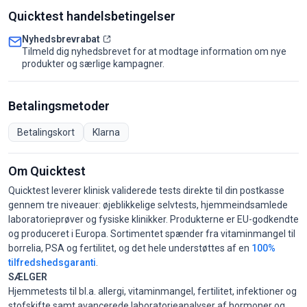
Quicktest handelsbetingelser
Nyhedsbrevrabat
Tilmeld dig nyhedsbrevet for at modtage information om nye
produkter og særlige kampagner.
Betalingsmetoder
Betalingskort
Klarna
Om Quicktest
Quicktest leverer klinisk validerede tests direkte til din postkasse
gennem tre niveauer: øjeblikkelige selvtests, hjemmeindsamlede
laboratorieprøver og fysiske klinikker. Produkterne er EU-godkendte
og produceret i Europa. Sortimentet spænder fra vitaminmangel til
borrelia, PSA og fertilitet, og det hele understøttes af en
100%
tilfredshedsgaranti
.
SÆLGER
Hjemmetests til bl.a. allergi, vitaminmangel, fertilitet, infektioner og
stofskifte samt avancerede laboratorieanalyser af hormoner og