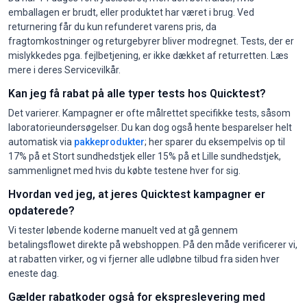
emballagen er brudt, eller produktet har været i brug. Ved
returnering får du kun refunderet varens pris, da
fragtomkostninger og returgebyrer bliver modregnet. Tests, der er
mislykkedes pga. fejlbetjening, er ikke dækket af returretten. Læs
mere i deres Servicevilkår.
Kan jeg få rabat på alle typer tests hos Quicktest?
Det varierer. Kampagner er ofte målrettet specifikke tests, såsom
laboratorieundersøgelser. Du kan dog også hente besparelser helt
automatisk via
pakkeprodukter
; her sparer du eksempelvis op til
17% på et Stort sundhedstjek eller 15% på et Lille sundhedstjek,
sammenlignet med hvis du købte testene hver for sig.
Hvordan ved jeg, at jeres Quicktest kampagner er
opdaterede?
Vi tester løbende koderne manuelt ved at gå gennem
betalingsflowet direkte på webshoppen. På den måde verificerer vi,
at rabatten virker, og vi fjerner alle udløbne tilbud fra siden hver
eneste dag.
Gælder rabatkoder også for ekspreslevering med