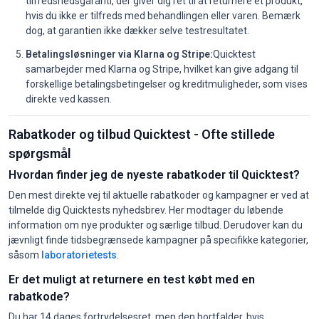
tilfredshedsgaranti, der giver dig ret til at returnere et produkt,
hvis du ikke er tilfreds med behandlingen eller varen. Bemærk
dog, at garantien ikke dækker selve testresultatet.
Betalingsløsninger via Klarna og Stripe:
Quicktest
samarbejder med Klarna og Stripe, hvilket kan give adgang til
forskellige betalingsbetingelser og kreditmuligheder, som vises
direkte ved kassen.
Rabatkoder og tilbud Quicktest - Ofte stillede
spørgsmål
Hvordan finder jeg de nyeste rabatkoder til Quicktest?
Den mest direkte vej til aktuelle rabatkoder og kampagner er ved at
tilmelde dig Quicktests nyhedsbrev. Her modtager du løbende
information om nye produkter og særlige tilbud. Derudover kan du
jævnligt finde tidsbegrænsede kampagner på specifikke kategorier,
såsom
laboratorietests
.
Er det muligt at returnere en test købt med en
rabatkode?
Du har 14 dages fortrydelsesret, men den bortfalder, hvis