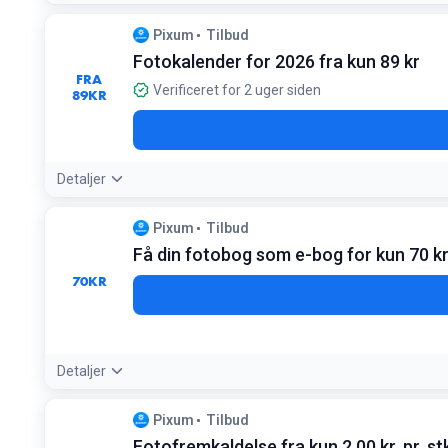
Tilbudsdetaljer:
Det billigste format er ofte 'lille kvadratisk'
Pixum
Tilbud
Fotokalender for 2026 fra kun 89 kr
FRA
Verificeret for 2 uger siden
89
KR
Detaljer
Tilbudsdetaljer:
Du kan frit vælge startmåned, så kalenderen i
Pixum
Tilbud
Få din fotobog som e-bog for kun 70 k
70
KR
Detaljer
Tilbudsdetaljer:
Bestil e-bogen direkte i Pixum-appen efter du
Pixum
Tilbud
Betingelser:
Fotofremkaldelse fra kun 2,00 kr. pr. st