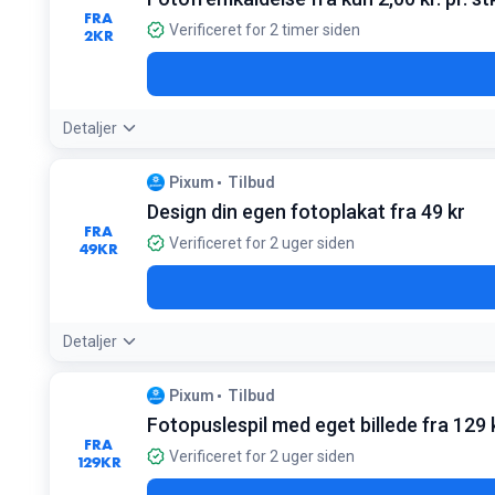
Kræver bestilling via Pixum-appen
FRA
Verificeret for 2 timer siden
2
KR
Detaljer
Tilbudsdetaljer:
Vælg 9x13 cm formatet for at få den laveste s
Pixum
Tilbud
Design din egen fotoplakat fra 49 kr
FRA
Verificeret for 2 uger siden
49
KR
Detaljer
Tilbudsdetaljer:
Vælg mellem over 40 forskellige formater og 
Pixum
Tilbud
Fotopuslespil med eget billede fra 129 
FRA
Verificeret for 2 uger siden
129
KR