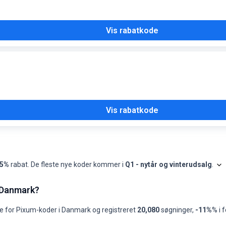
Vis rabatkode
Vis rabatkode
5%
rabat. De fleste nye koder kommer i
Q1 - nytår og vinterudsalg
.
Sho
måned, seneste 13 måneder
i Danmark?
Bedste kode
Titel på bedste kode
Bedste kode (
-
-
-
e for
Pixum
-koder i
Danmark
og registreret
20,080
søgninger
,
-11%
% i f
-
-
-
-
-
-