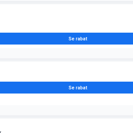
 som hæfte, perfekt til hurtige minder
Se rabat
kke behøver at starte i januar
r
Se rabat
 har designet din trykte bog for at få denne pris
k