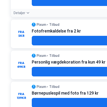
Detaljer
Tilbudsdetaljer:
Fås i størrelser fra 112 til 2000 brikker, he
Pixum
Tilbud
Fotofremkaldelse fra 2 kr
FRA
2
KR
Pixum
Tilbud
Personlig vægdekoration fra kun 49 kr
FRA
49
KR
Pixum
Tilbud
Børnepuslespil med foto fra 129 kr
FRA
129
KR