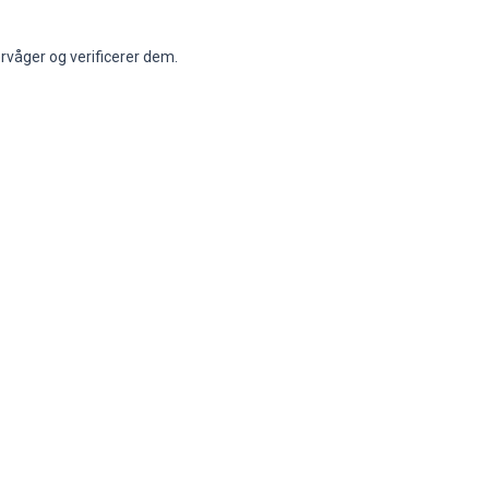
-
-
-
c.
-
-
-
00
-
-
-
rvåger og verificerer dem.
00
2DHHN2BUJSC4HUE
15% rabat på personlige vægbilleder
15%
-
-
-
-
-
-
-
-
-
-
-
-
-
-
-
-
-
-