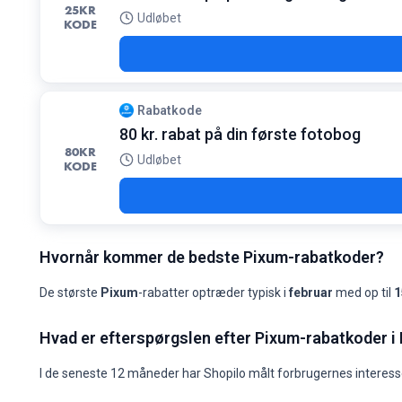
25
KR
Udløbet
KODE
Rabatkode
80 kr. rabat på din første fotobog
80
KR
Udløbet
KODE
Hvornår kommer de bedste Pixum-rabatkoder?
De største
Pixum
-rabatter optræder typisk i
februar
med op til
1
Pixum: koder pr. 
Hvad er efterspørgslen efter Pixum-rabatkoder 
Måned
Nye koder
Maks. rabat
Min. rabat
Koder ≥50%
Koder ≥70%
2025-08
0
-
-
0
0
I de seneste 12 måneder har Shopilo målt forbrugernes interess
2025-09
0
-
-
0
0
2025-10
0
-
-
0
0