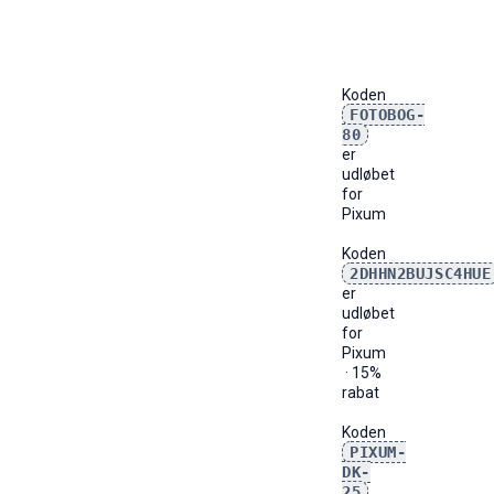
Koden
FOTOBOG-
80
er
udløbet
for
Pixum
Koden
2DHHN2BUJSC4HUE
er
udløbet
for
Pixum
· 15%
rabat
Koden
PIXUM-
DK-
25