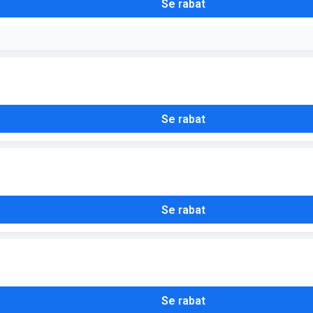
Se rabat
runder ægte Ravensburger puslespil
Se rabat
Se rabat
Se rabat