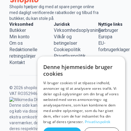
Shopilo hjælper dig med at spare penge online
med dagligt verificerede rabatkoder og tilbud fra
butikker, du kan stole på.
Virksomhed
Juridisk
Nyttige links
Butikker
Virksomhedsoplysninger
Forbruger
Min konto
Vilkår og
Europa
Om os
betingelser
EU-
Redaktionelle
Cookiepolitik
forbrugerklager
retningslinjer
Privatlivspolitik
Kontakt
Denne hjemmeside bruger
cookies
Vi bruger cookies til at tilpasse indhold,
© 2026 shopilo.dk.
Drevet af DontPayFull SRL |
annoncer og til at analysere vores trafik. Vi
VAT RO35294618.
Alle rettigheder forbeholdes.
deler også oplysninger om din brug af vores
websted med vores annoncerings- og
analysepartnere, som kan kombinere dem
Denne side kan indeholde links til vores partnere,
med andre oplysninger, som du har givet
og køb via disse kan give os en kommission, uden
dem, eller som de har indsamlet fra din
ekstra omkostninger for dig.
Tredjeparters
brug af deres tjenester.
Privatlivspolitik
varemærker, der vises på dette website, tilhører
deres respektive ejere. Deres tilstedeværelse