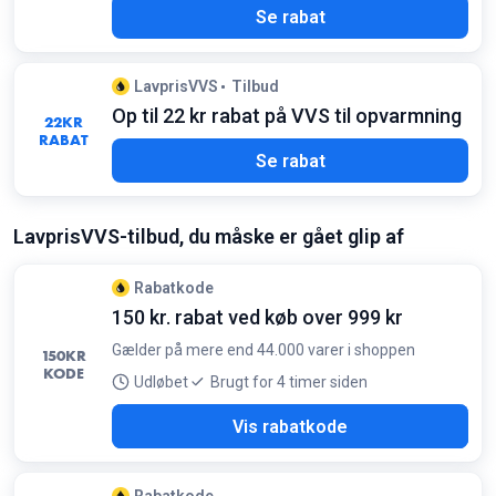
Se rabat
LavprisVVS
Tilbud
Op til 22 kr rabat på VVS til opvarmning
22
KR
RABAT
Se rabat
LavprisVVS-tilbud, du måske er gået glip af
Rabatkode
150 kr. rabat ved køb over 999 kr
Gælder på mere end 44.000 varer i shoppen
150
KR
KODE
Udløbet
Brugt for 4 timer siden
788
Vis rabatkode