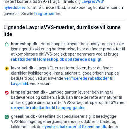
meter) koster altid 399,- i fragt. Tilmeld dig
LavprisVVS'
nyhedsbrev
for at få unikke tilbud, rabatkoder og konkurrencer om
gavekort. Se alle
fragtpriser
her.
Lignende LavprisVVS-mærker, du måske vil kunne
lide
homeshop.dk -
Homeshop.dk tilbyder boligudstyr og praktiske
løsninger til køkken og badeværelse, hvor du finder produkter til
at komplettere dit VVS-projekt;
spar nemmere ved at bruge
rabatkoder til Homeshop.dk opdaterede dagligt
.
lavprisel.dk -
LavprisEL er søsterbutikken, hvor du finder
elartikler, lyskilder og el-installationer til gode priser;
snup de
bedste tilbud ved at anvende
verificerede rabatkoder til
LavprisEL
ved kassen.
lampegiganten.dk -
Lampegiganten leverer belysning til
badeværelse og køkken, så du kan finde de rette armaturer til
at færdiggøre dine rum efter VVS-arbejdet;
spar op til 13% med
de nyeste rabatkoder til Lampegiganten
.
greenline.dk -
Greenline.dk specialiserer sig i bæredygtige
VVS-løsninger og energibesparende produkter til badet og
køkkenet;
tjek de
nyeste rabatkoder til Greenline.dk
, der er