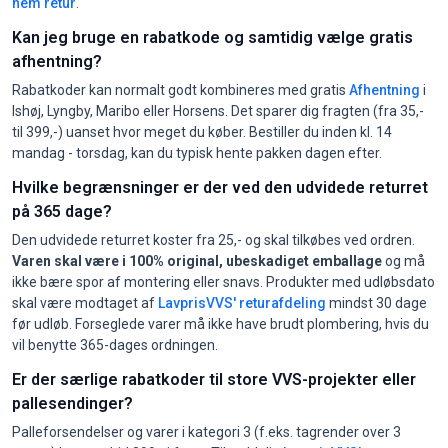
nem retur
.
Kan jeg bruge en rabatkode og samtidig vælge gratis
afhentning?
Rabatkoder kan normalt godt kombineres med gratis
Afhentning
i
Ishøj, Lyngby, Maribo eller Horsens. Det sparer dig fragten (fra 35,-
til 399,-) uanset hvor meget du køber. Bestiller du inden kl. 14
mandag - torsdag, kan du typisk hente pakken dagen efter.
Hvilke begrænsninger er der ved den udvidede returret
på 365 dage?
Den udvidede returret koster fra 25,- og skal tilkøbes ved ordren.
Varen skal være i 100% original, ubeskadiget emballage
og må
ikke bære spor af montering eller snavs. Produkter med udløbsdato
skal være modtaget af
LavprisVVS' returafdeling
mindst 30 dage
før udløb. Forseglede varer må ikke have brudt plombering, hvis du
vil benytte 365-dages ordningen.
Er der særlige rabatkoder til store VVS-projekter eller
pallesendinger?
Palleforsendelser og varer i kategori 3 (f.eks. tagrender over 3