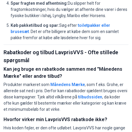
Spar fragten med afhentning:
Du slipper helt for
fragtomkostninger, hvis du vælger at afhente dine varer i deres
fysiske butikker i Ishøj, Lyngby, Maribo eller Horsens.
Køb pakketilbud og spar:
Søg efter
toiletpakker eller
brusesæt
. Det er ofte billigere at købe dem som en samlet
pakke fremfor at købe alle løsdelene hver for sig.
Rabatkoder og tilbud LavprisVVS - Ofte stillede
spørgsmål
Kan jeg bruge en rabatkode sammen med "Månedens
Mærke" eller andre tilbud?
Produkter markeret som
Månedens Mærke
, som f.eks. Grohe, er
allerede sat ned i pris. Derfor kan rabatkoder sjældent bruges oveni
disse kampagner. Tjek altid vilkårene på
tilbudssiden
, da koder
ofte kun gælder til bestemte mærker eller kategorier og kan kræve
et minimumsbeløb for at virke.
Hvorfor virker min LavprisVVS rabatkode ikke?
Hvis koden fejler, er den ofte udløbet. LavprisVVS har nogle gange