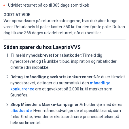
Udvidet returret på op til 365 dage som tilkøb
GODT AT VIDE
Vær opmærksom på returomkostningerne, hvis du køber tunge
varer. Returlabels til paller koster 550 kr. for den første palle. Du kan
dog tilkøbe 365 dages udvidet returret, når du bestiller.
Sådan sparer du hos LavprisVVS
Tilmeld nyhedsbrevet for rabatkoder:
Tilmeld dig
nyhedsbrevet og få unikke tilbud, inspiration og rabatkoder
direkte i din indbakke.
Deltag i månedlige gavekortskonkurrencer:
Når du er tilmeldt
nyhedsbrevet, deltager du automatisk i den
månedlige
konkurrence
om et gavekort på 2.000 kr. til mærker som
Grundfos.
Shop Månedens Mærke-kampagner:
Vi holder øje med deres
tilbudsside
. Hver måned udvælger de et specifikt brand, som
f.eks. Grohe, hvor der er ekstraordinære prisnedsættelser på
hele sortimentet.