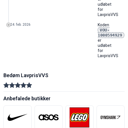
udløbet
for
LavprisVVS
24. feb. 2026
Koden
VOU-
1000594929
er
udløbet
for
LavprisVVS
Bedøm LavprisVVS
Anbefalede butikker