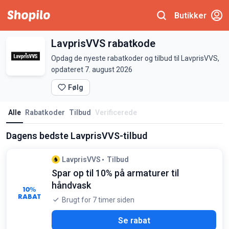
Butikker
LavprisVVS rabatkode
Opdag de nyeste rabatkoder og tilbud til LavprisVVS,
opdateret 7. august 2026
Følg
Alle
Rabatkoder
Tilbud
Verificerede
Dagens bedste LavprisVVS-tilbud
LavprisVVS
Tilbud
Spar op til 10% på armaturer til
håndvask
10%
RABAT
Brugt for 7 timer siden
Se rabat