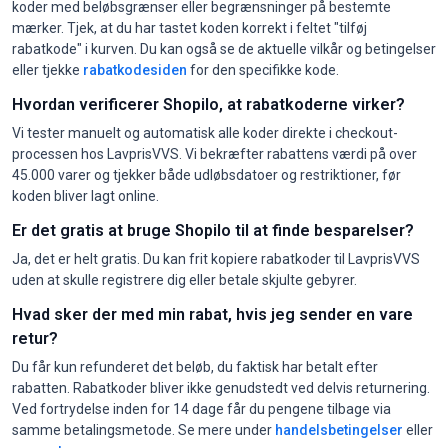
koder med beløbsgrænser eller begrænsninger på bestemte
mærker. Tjek, at du har tastet koden korrekt i feltet "tilføj
rabatkode" i kurven. Du kan også se de aktuelle vilkår og betingelser
eller tjekke
rabatkodesiden
for den specifikke kode.
Hvordan verificerer Shopilo, at rabatkoderne virker?
Vi tester manuelt og automatisk alle koder direkte i checkout-
processen hos LavprisVVS. Vi bekræfter rabattens værdi på over
45.000 varer og tjekker både udløbsdatoer og restriktioner, før
koden bliver lagt online.
Er det gratis at bruge Shopilo til at finde besparelser?
Ja, det er helt gratis. Du kan frit kopiere rabatkoder til LavprisVVS
uden at skulle registrere dig eller betale skjulte gebyrer.
Hvad sker der med min rabat, hvis jeg sender en vare
retur?
Du får kun refunderet det beløb, du faktisk har betalt efter
rabatten. Rabatkoder bliver ikke genudstedt ved delvis returnering.
Ved fortrydelse inden for 14 dage får du pengene tilbage via
samme betalingsmetode. Se mere under
handelsbetingelser
eller