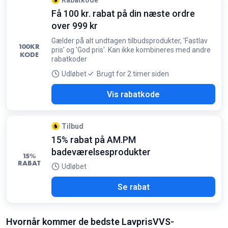
Rabatkode
Få 100 kr. rabat på din næste ordre
over 999 kr
Gælder på alt undtagen tilbudsprodukter, 'Fastlav
100
KR
pris' og 'God pris'. Kan ikke kombineres med andre
KODE
rabatkoder
Udløbet
Brugt for 2 timer siden
929
Vis rabatkode
Tilbud
15% rabat på AM.PM
badeværelsesprodukter
15%
RABAT
Udløbet
Se rabat
Hvornår kommer de bedste LavprisVVS-