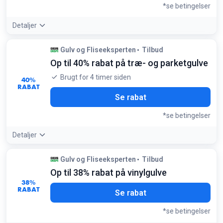
*se betingelser
Detaljer
Betingelser:
Gulv og Fliseeksperten
Tilbud
Gælder kun Forbo produkter
Op til 40% rabat på træ- og parketgulve
Brugt for 4 timer siden
40%
RABAT
Se rabat
*se betingelser
Detaljer
Tilbudsdetaljer:
Spar stort på kvalitetsgulve fra Tarkett og
Gulv og Fliseeksperten
Tilbud
Kährs; disse tilbud inkluderer ofte luksuriøse 1-stavs
Op til 38% rabat på vinylgulve
plankegulve
38%
Betingelser:
RABAT
Se rabat
Kun gældende for udvalgte lagervarer i kategorien trægulv
*se betingelser