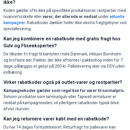
ikke?
Koden gælder ofte ikke på specifikke produktserier, restpartier med
nuanceforskelle eller
varer, der allerede er nedsat
under
aktuelle
kampagner
. Rabatkoder dækker heller ikke ekstra fragtgebyrer ved
speciallevering.
Kan jeg kombinere en rabatkode med gratis fragt hos
Gulv og Fliseeksperten?
De tilbyder fri fragt til kantsten i hele Danmark, inklusiv Bornholm
og brofaste øer. Pakker, der ikke afhentes i pakkeshop inden for 7
dage, pålægges et gebyr på 200 kr. Pallelevering sker via DSV uden
indbæring.
Virker rabatkoder også på outlet-varer og restpartier?
Kampagnekoder gælder som regel kun for varer til normalpris.
Selvom produkter som laminatgulv eller Tapwell-armaturer er
nedsat på kampagnesiden, vil yderligere rabatkoder typisk blive
afvist i kurven.
Kan jeg returnere varer købt med en rabatkode?
Du har 14 dages fortrydelsesret. Returfragt for pallevarer kan