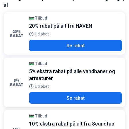
af
Betingelser:
Rabatten er fratrukket prisen per kvadratmeter på udvalgte
varer
Tilbud
20% rabat på alt fra HAVEN
20%
Udløbet
RABAT
Se rabat
Tilbud
5% ekstra rabat på alle vandhaner og
armaturer
5%
RABAT
Udløbet
Se rabat
Tilbud
10% ekstra rabat på alt fra Scandtap