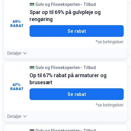
Gulv og Fliseeksperten
Tilbud
Spar op til 69% på gulvpleje og
rengøring
69%
RABAT
Se rabat
*se betingelser
Detaljer
Tilbudsdetaljer:
Køb ind til vedligeholdelse af dine gulve nu
Gulv og Fliseeksperten
Tilbud
– rengøringsmidler fra mærker som Kährs findes ofte med
Op til 67% rabat på armaturer og
store rabatter
Betingelser:
brusesæt
67%
Gælder kun for udvalgte pleje- og rengøringsprodukter på
RABAT
lager
Se rabat
*se betingelser
Detaljer
Tilbudsdetaljer:
Check Bathlife og Tapwell serierne for de
Gulv og Fliseeksperten
Tilbud