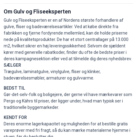
Om Gulv og Fliseeksperten
Gulv og Fliseeksperten er en af Nordens største forhandlere af
gulve, fliser og badeværelsesartikler. Ved at købe direkte fra
fabrikken og fjerne fordyrende mellemled, kan de holde priserne
nede på kvalitetsprodukter. De har et stort centrallager på 13.000
m2, hvilket sikrer en høj leveringssikkerhed. Selvom de sjældent
kører med generelle rabatkoder, finder du ofte de bedste priser i
deres kampagnesektion eller ved at tilmelde dig deres nyhedsbrev.
SÆLGER
Trægulve, laminatgulve, vinylgulve, fliser og klinker,
badeværelsesmøbler, armaturer og gulvvarme.
BEDST TIL
Gør-det-selv-folk og boligejere, der gerne vil have mærkevarer som
Pergo og Kährs til priser, der ligger under, hvad man typisk ser i
traditionelle byggemarkeder.
KENDT FOR
Deres enorme lagerkapacitet og muligheden for at bestille gratis
vareprøver med fri fragt, så du kan mærke materialerne hjemme i
stuen, før du beslutter dig.