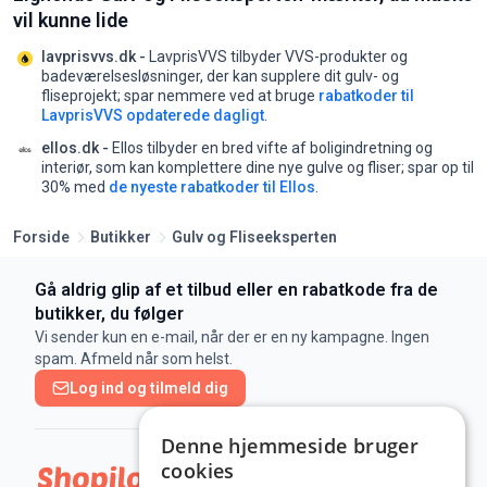
vil kunne lide
lavprisvvs.dk -
LavprisVVS tilbyder VVS-produkter og
badeværelsesløsninger, der kan supplere dit gulv- og
fliseprojekt;
spar nemmere ved at bruge
rabatkoder til
LavprisVVS opdaterede dagligt
.
ellos.dk -
Ellos tilbyder en bred vifte af boligindretning og
interiør, som kan komplettere dine nye gulve og fliser;
spar op til
30% med
de nyeste rabatkoder til Ellos
.
Forside
Butikker
Gulv og Fliseeksperten
Gå aldrig glip af et tilbud eller en rabatkode fra de
butikker, du følger
Vi sender kun en e-mail, når der er en ny kampagne. Ingen
spam. Afmeld når som helst.
Log ind og tilmeld dig
Denne hjemmeside bruger
cookies