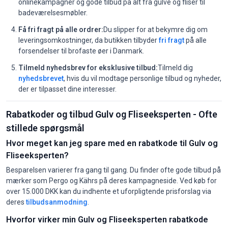
onlinekampagner og gode tilbud på alt fra gulve og fliser til
badeværelsesmøbler.
Få fri fragt på alle ordrer:
Du slipper for at bekymre dig om
leveringsomkostninger, da butikken tilbyder
fri fragt
på alle
forsendelser til brofaste øer i Danmark.
Tilmeld nyhedsbrev for eksklusive tilbud:
Tilmeld dig
nyhedsbrevet
, hvis du vil modtage personlige tilbud og nyheder,
der er tilpasset dine interesser.
Rabatkoder og tilbud Gulv og Fliseeksperten - Ofte
stillede spørgsmål
Hvor meget kan jeg spare med en rabatkode til Gulv og
Fliseeksperten?
Besparelsen varierer fra gang til gang. Du finder ofte gode tilbud på
mærker som Pergo og Kährs på deres kampagneside. Ved køb for
over 15.000 DKK kan du indhente et uforpligtende prisforslag via
deres
tilbudsanmodning
.
Hvorfor virker min Gulv og Fliseeksperten rabatkode