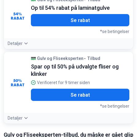
største besparelser på moderne messing og sorte
Op til 54% rabat på laminatgulve
armaturer
54%
Betingelser:
RABAT
Se rabat
Gælder kun for markerede kampagnevarer i
badeværelseskategorien
*se betingelser
Detaljer
Tilbudsdetaljer:
Pergo Visby-serien tilbyder her nogle af de
Gulv og Fliseeksperten
Tilbud
højeste rabatter på slidstærke laminatgulve
Spar op til 50% på udvalgte fliser og
Betingelser:
klinker
Rabatten gælder for udvalgte modeller og mærker som
Pergo og Nordic Floor
50%
Verificeret for 9 timer siden
RABAT
Se rabat
*se betingelser
Detaljer
Tilbudsdetaljer:
Store besparelser på Arredo fliser – ideelt
Gulv og Fliseeksperten-tilbud, du måske er gået glip
til både køkken og badeværelsesprojekter