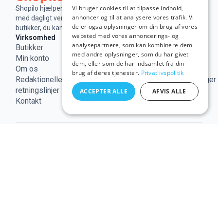
Vi bruger cookies til at tilpasse indhold,
Shopilo hjælper dig med at spare penge online
annoncer og til at analysere vores trafik. Vi
med dagligt verificerede rabatkoder og tilbud fra
deler også oplysninger om din brug af vores
butikker, du kan stole på.
websted med vores annoncerings- og
Virksomhed
Juridisk
Nyttige links
analysepartnere, som kan kombinere dem
Butikker
Virksomhedsoplysninger
Forbruger
med andre oplysninger, som du har givet
Min konto
Vilkår og
Europa
dem, eller som de har indsamlet fra din
Om os
betingelser
EU-
brug af deres tjenester.
Privatlivspolitik
Redaktionelle
Cookiepolitik
forbrugerklager
retningslinjer
Privatlivspolitik
ACCEPTER ALLE
AFVIS ALLE
Kontakt
© 2026 shopilo.dk.
Drevet af DontPayFull SRL |
VAT RO35294618.
Alle rettigheder forbeholdes.
Denne side kan indeholde links til vores partnere,
og køb via disse kan give os en kommission, uden
ekstra omkostninger for dig.
Tredjeparters
varemærker, der vises på dette website, tilhører
deres respektive ejere. Deres tilstedeværelse