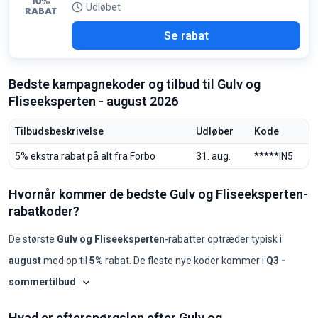
10%
Udløbet
RABAT
Se rabat
Bedste kampagnekoder og tilbud til Gulv og
Fliseeksperten - august 2026
Tilbudsbeskrivelse
Udløber
Kode
5% ekstra rabat på alt fra Forbo
31. aug.
*****IN5
Hvornår kommer de bedste Gulv og Fliseeksperten-
rabatkoder?
De største
Gulv og Fliseeksperten
-rabatter optræder typisk i
august
med op til
5%
rabat. De fleste nye koder kommer i
Q3 -
sommertilbud
.
Shopilo gennemgår løbende
Gulv og Fliseeksperten
-t
Gulv og Fliseeksperten: koder pr. må
Hvad er efterspørgslen efter Gulv og