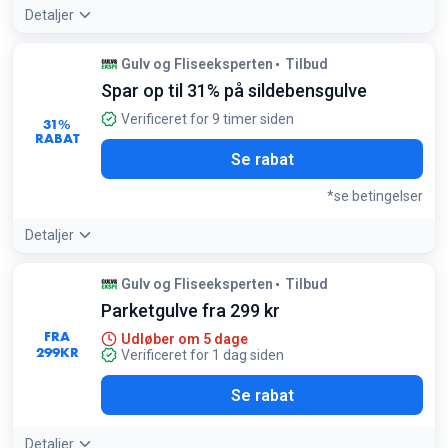
Detaljer
Tilbudsdetaljer:
Kährs LT Click er et populært valg til køkken
Gulv og Fliseeksperten
Tilbud
og entré på grund af dets høje slidstyrke og nemme
Spar op til 31% på sildebensgulve
vedligeholdelse
Betingelser:
Verificeret for 9 timer siden
31%
Gælder for udvalgte vinylgulve, mens lager haves
RABAT
Se rabat
*se betingelser
Detaljer
Tilbudsdetaljer:
Sildebensmønstre giver rummet et
Gulv og Fliseeksperten
Tilbud
klassisk og eksklusivt look. Beregn altid 10-15% ekstra
Parketgulve fra 299 kr
materiale til spild ved montering af mønstergulve
Betingelser:
FRA
Udløber om 5 dage
299
Rabatten gælder for udvalgte sildebensmønstre fra Pergo
KR
Verificeret for 1 dag siden
og Kährs
Se rabat
Detaljer