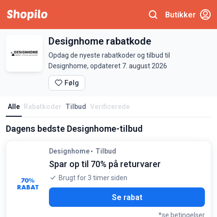
Butikker
Designhome rabatkode
Opdag de nyeste rabatkoder og tilbud til
Designhome, opdateret 7. august 2026
Følg
Alle
Rabatkoder
Tilbud
Verificerede
Dagens bedste Designhome-tilbud
Designhome
Tilbud
Spar op til 70% på returvarer
Brugt for 3 timer siden
70%
RABAT
Se rabat
*se betingelser