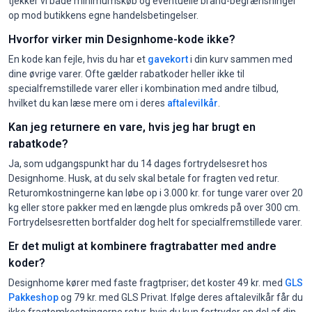
tjekker vi både minimumskøb og eventuelle brand-begrænsninger
op mod butikkens egne handelsbetingelser.
Hvorfor virker min Designhome-kode ikke?
En kode kan fejle, hvis du har et
gavekort
i din kurv sammen med
dine øvrige varer. Ofte gælder rabatkoder heller ikke til
specialfremstillede varer eller i kombination med andre tilbud,
hvilket du kan læse mere om i deres
aftalevilkår
.
Kan jeg returnere en vare, hvis jeg har brugt en
rabatkode?
Ja, som udgangspunkt har du 14 dages fortrydelsesret hos
Designhome. Husk, at du selv skal betale for fragten ved retur.
Returomkostningerne kan løbe op i 3.000 kr. for tunge varer over 20
kg eller store pakker med en længde plus omkreds på over 300 cm.
Fortrydelsesretten bortfalder dog helt for specialfremstillede varer.
Er det muligt at kombinere fragtrabatter med andre
koder?
Designhome kører med faste fragtpriser; det koster 49 kr. med
GLS
Pakkeshop
og 79 kr. med GLS Privat. Ifølge deres aftalevilkår får du