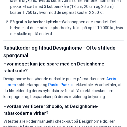
lavere stykpris, hvis du køber Aeris Lumen-interiør som samlet
pakke. Et sæt med 3 kobberskåle (13 cm, 20 cm og 30 cm)
koster 1.750 kr., hvorimod de separat koster 2.250 kr.
Få gratis køberbeskyttelse:
Webshoppen er e-mærket. Det
betyder, at du er sikret køberbeskyttelse på op til 10.000 kr., hvis
der skulle opstå en tvist.
Rabatkoder og tilbud Designhome - Ofte stillede
spørgsmål
Hvor meget kan jeg spare med en Designhome-
rabatkode?
Designhome har løbende nedsatte priser på mærker som
Aeris
Lumen
kobberlamper og
Pusku Pusku
sækkestole. Vi anbefaler, at
du tilmelder dig deres nyhedsbrev for at få direkte besked om
kampagner og besparelser på deres møbler og belysning.
Hvordan verificerer Shopilo, at Designhome-
rabatkoderne virker?
Vi tester alle koder manuelt i check-out på Designhome.dk. Her