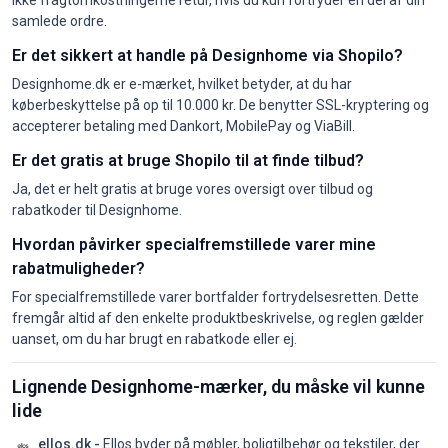
ikke fragtomkostningerne retur, hvis du kun fortryder en del af din
samlede ordre.
Er det sikkert at handle på Designhome via Shopilo?
Designhome.dk er e-mærket, hvilket betyder, at du har
køberbeskyttelse på op til 10.000 kr. De benytter SSL-kryptering og
accepterer betaling med Dankort, MobilePay og ViaBill.
Er det gratis at bruge Shopilo til at finde tilbud?
Ja, det er helt gratis at bruge vores oversigt over tilbud og
rabatkoder til Designhome.
Hvordan påvirker specialfremstillede varer mine
rabatmuligheder?
For specialfremstillede varer bortfalder fortrydelsesretten. Dette
fremgår altid af den enkelte produktbeskrivelse, og reglen gælder
uanset, om du har brugt en rabatkode eller ej.
Lignende Designhome-mærker, du måske vil kunne
lide
ellos.dk -
Ellos byder på møbler, boligtilbehør og tekstiler, der