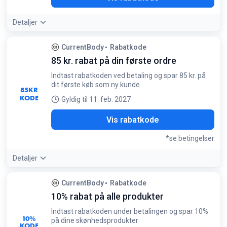
Detaljer
CurrentBody
Rabatkode
85 kr. rabat på din første ordre
Indtast rabatkoden ved betaling og spar 85 kr. på
dit første køb som ny kunde
85
KR
KODE
Gyldig til 11. feb. 2027
OME
Vis rabatkode
*se betingelser
Detaljer
Betingelser:
CurrentBody
Rabatkode
Tilbuddet gælder udelukkende ved første køb
10% rabat på alle produkter
Indtast rabatkoden under betalingen og spar 10%
10%
på dine skønhedsprodukter
KODE