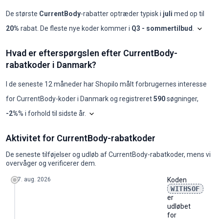
De største
CurrentBody
-rabatter optræder typisk i
juli
med op til
20%
rabat. De fleste nye koder kommer i
Q3 - sommertilbud
.
Shopilo
CurrentBody: koder pr. måned, 
Hvad er efterspørgslen efter CurrentBody-
Måned
Nye koder
Maks. rabat
Min. rabat
Koder ≥50%
Koder ≥70%
Beds
rabatkoder i Danmark?
2025-08
0
-
-
0
0
-
2025-09
0
-
-
0
0
-
2025-10
0
-
-
0
0
-
I de seneste 12 måneder har Shopilo målt forbrugernes interesse
2025-11
0
-
-
0
0
-
for
CurrentBody
-koder i
Danmark
og registreret
590
søgninger
,
2025-12
0
-
-
0
0
-
2026-01
0
-
-
0
0
-
Diagrammet viser vores månedlige analyse a
-2%
% i forhold til sidste år
.
2026-02
0
-
-
0
0
-
2026-03
0
-
-
0
0
-
Hvad er efterspørgslen efter CurrentBody-rabatkoder i Danmark?
2026-04
0
-
-
0
0
-
Aktivitet for CurrentBody-rabatkoder
år
jan.
feb.
mar.
apr.
maj
jun.
jul.
aug.
sep.
okt.
nov.
dec.
2026-05
0
-
-
0
0
-
2024
20
20
20
10
10
10
10
10
10
10
10
20
2026-06
0
-
-
0
0
-
De seneste tilføjelser og udløb af CurrentBody-rabatkoder, mens vi
2025
320
10
10
170
140
110
70
70
20
20
10
10
2026-07
10
20%
5%
0
0
Cbhe
overvåger og verificerer dem.
2026
10
10
10
110
115
91
58
58
16
-
-
-
2026-08
0
-
-
0
0
-
7. aug. 2026
Koden
WITHSOF
er
udløbet
for