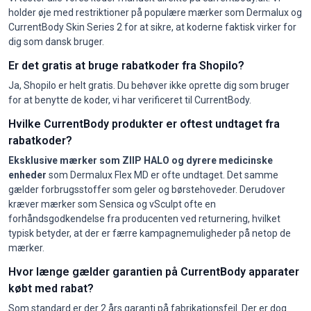
holder øje med restriktioner på populære mærker som Dermalux og
CurrentBody Skin Series 2 for at sikre, at koderne faktisk virker for
dig som dansk bruger.
Er det gratis at bruge rabatkoder fra Shopilo?
Ja, Shopilo er helt gratis. Du behøver ikke oprette dig som bruger
for at benytte de koder, vi har verificeret til CurrentBody.
Hvilke CurrentBody produkter er oftest undtaget fra
rabatkoder?
Eksklusive mærker som ZIIP HALO og dyrere medicinske
enheder
som Dermalux Flex MD er ofte undtaget. Det samme
gælder forbrugsstoffer som geler og børstehoveder. Derudover
kræver mærker som Sensica og vSculpt ofte en
forhåndsgodkendelse fra producenten ved returnering, hvilket
typisk betyder, at der er færre kampagnemuligheder på netop de
mærker.
Hvor længe gælder garantien på CurrentBody apparater
købt med rabat?
Som standard er der 2 års garanti på fabrikationsfejl. Der er dog