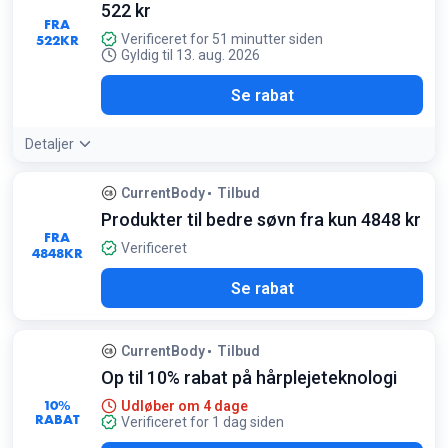
Betingelser:
522 kr
FRA
Gælder kun udvalgte produkter på bestseller-listen
522
KR
Verificeret for 51 minutter siden
Gyldig til 13. aug. 2026
Se rabat
Detaljer
CurrentBody
Tilbud
Produkter til bedre søvn fra kun 4848 kr
FRA
Verificeret
4848
KR
Se rabat
CurrentBody
Tilbud
Op til 10% rabat på hårplejeteknologi
10%
Udløber om 4 dage
RABAT
Verificeret for 1 dag siden