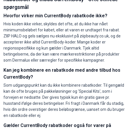
spørgsmål
Hvorfor virker min CurrentBody rabatkode ikke?
Hvis koden ikke virker, skyldes det ofte, at du ikke har nået
minimumsbeløbet for købet, eller at varen er undtaget fra rabat.
ZIIP HALO og gels sælges nu eksklusivt på ziipbeauty.co.uk, og de
accepterer ikke altid CurrentBody-koder. Mange koder er
regionsspecifikke og kun gælder i Danmark. Tjek altid
betingelserne, da der kan være mærkerestriktioner på produkter
som Dermalux eller særregler for specifikke kampagner.
Kan jeg kombinere en rabatkode med andre tilbud hos
CurrentBody?
Som udgangspunkt kan du ikke kombinere rabatkoder. Til gengæld
kan de ofte bruges på pakkeløsninger og 'Special Kits', som i
forvejen er nedsatte. Der gives typisk kun én gratis gave pr.
husstand ifølge deres betingelser. Fri fragt i Danmark får du stadig,
hvis din ordre overstiger deres beløbsgrænse, uanset om du bruger
en rabatkode eller ej.
Gælder CurrentBody rabatkoder også for varer på