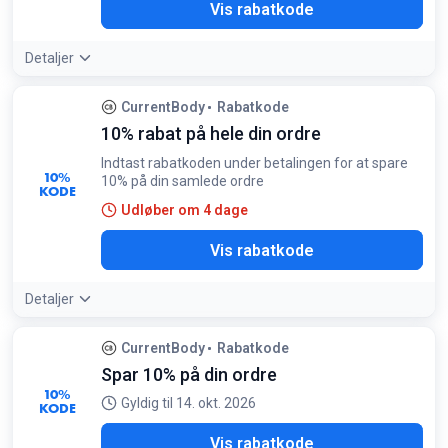
LED
Vis rabatkode
Detaljer
CurrentBody
Rabatkode
10% rabat på hele din ordre
Indtast rabatkoden under betalingen for at spare
10%
10% på din samlede ordre
KODE
Udløber om 4 dage
LED
Vis rabatkode
Detaljer
CurrentBody
Rabatkode
Spar 10% på din ordre
10%
Gyldig til 14. okt. 2026
KODE
TCH
Vis rabatkode