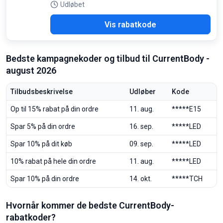
Udløbet
SOF
Vis rabatkode
Bedste kampagnekoder og tilbud til CurrentBody -
august 2026
Tilbudsbeskrivelse
Udløber
Kode
Op til 15% rabat på din ordre
11. aug.
*****E15
Spar 5% på din ordre
16. sep.
*****LED
Spar 10% på dit køb
09. sep.
*****LED
10% rabat på hele din ordre
11. aug.
*****LED
Spar 10% på din ordre
14. okt.
*****TCH
Hvornår kommer de bedste CurrentBody-
rabatkoder?