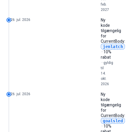
feb.
2027
26. jul. 2026
Ny
kode
tilgængelig
for
CurrentBody
:
jenlatch
· 10%
rabat
·
gyldig
til
14.
okt.
2026
26. jul. 2026
Ny
kode
tilgængelig
for
CurrentBody
:
goalsled
· 10%
rabat