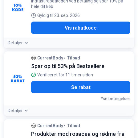
Indtast rabatkoden ved betaling og spar 10% på
10%
hele dit køb
KODE
Gyldig til 23. sep. 2026
RON
Vis rabatkode
Detaljer
CurrentBody
Tilbud
Spar op til 53% på Bestsellere
Verificeret for 11 timer siden
53%
RABAT
Se rabat
*se betingelser
Detaljer
Tilbudsdetaljer:
Tjek jævnligt bestseller-listen, da de
CurrentBody
Tilbud
største rabatter ofte findes på CurrentBodys egne
Produkter mod rosacea og rødme fra
prisvindende enheder