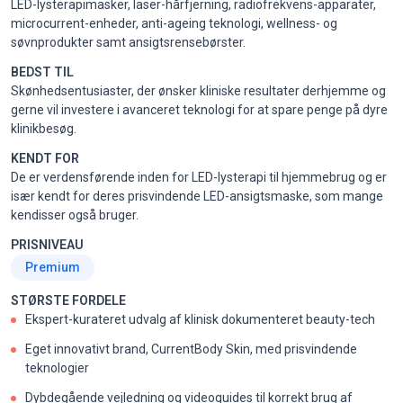
LED-lysterapimasker, laser-hårfjerning, radiofrekvens-apparater,
microcurrent-enheder, anti-ageing teknologi, wellness- og
søvnprodukter samt ansigtsrensebørster.
BEDST TIL
Skønhedsentusiaster, der ønsker kliniske resultater derhjemme og
gerne vil investere i avanceret teknologi for at spare penge på dyre
klinikbesøg.
KENDT FOR
De er verdensførende inden for LED-lysterapi til hjemmebrug og er
især kendt for deres prisvindende LED-ansigtsmaske, som mange
kendisser også bruger.
PRISNIVEAU
Premium
STØRSTE FORDELE
Ekspert-kurateret udvalg af klinisk dokumenteret beauty-tech
Eget innovativt brand, CurrentBody Skin, med prisvindende
teknologier
Dybdegående vejledning og videoguides til korrekt brug af