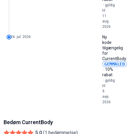
·
gyldig
til
11.
aug.
2026
26. jul. 2026
Ny
kode
tilgængelig
for
CurrentBody
:
GEMMALED
· 10%
rabat
·
gyldig
til
9.
sep.
2026
Bedøm CurrentBody
5.0
(1 bedømmelse)