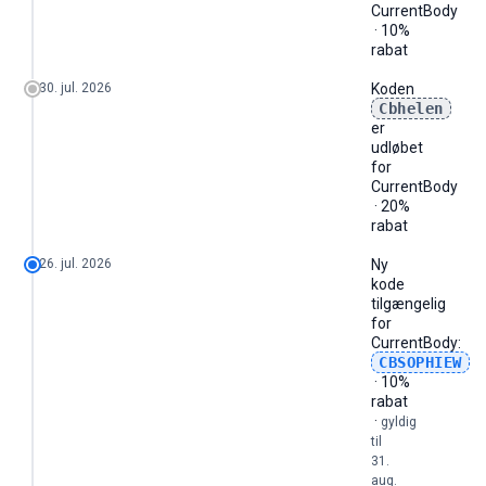
CurrentBody
· 10%
rabat
30. jul. 2026
Koden
Cbhelen
er
udløbet
for
CurrentBody
· 20%
rabat
26. jul. 2026
Ny
kode
tilgængelig
for
CurrentBody
:
CBSOPHIEW
· 10%
rabat
·
gyldig
til
31.
aug.