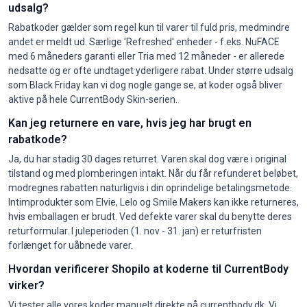
udsalg?
Rabatkoder gælder som regel kun til varer til fuld pris, medmindre
andet er meldt ud. Særlige 'Refreshed' enheder - f.eks. NuFACE
med 6 måneders garanti eller Tria med 12 måneder - er allerede
nedsatte og er ofte undtaget yderligere rabat. Under større udsalg
som Black Friday kan vi dog nogle gange se, at koder også bliver
aktive på hele CurrentBody Skin-serien.
Kan jeg returnere en vare, hvis jeg har brugt en
rabatkode?
Ja, du har stadig 30 dages returret. Varen skal dog være i original
tilstand og med plomberingen intakt. Når du får refunderet beløbet,
modregnes rabatten naturligvis i din oprindelige betalingsmetode.
Intimprodukter som Elvie, Lelo og Smile Makers kan ikke returneres,
hvis emballagen er brudt. Ved defekte varer skal du benytte deres
returformular. I juleperioden (1. nov - 31. jan) er returfristen
forlænget for uåbnede varer.
Hvordan verificerer Shopilo at koderne til CurrentBody
virker?
Vi tester alle vores koder manuelt direkte på currentbody.dk. Vi