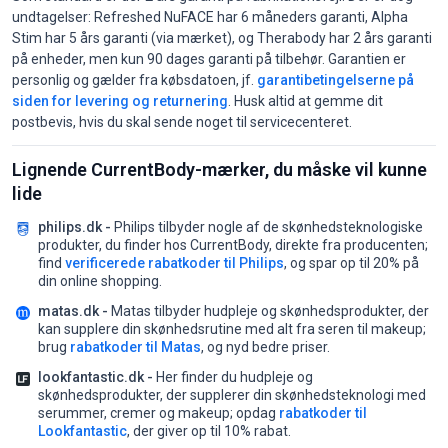
undtagelser: Refreshed NuFACE har 6 måneders garanti, Alpha
Stim har 5 års garanti (via mærket), og Therabody har 2 års garanti
på enheder, men kun 90 dages garanti på tilbehør. Garantien er
personlig og gælder fra købsdatoen, jf.
garantibetingelserne på
siden for levering og returnering
. Husk altid at gemme dit
postbevis, hvis du skal sende noget til servicecenteret.
Lignende CurrentBody-mærker, du måske vil kunne
lide
philips.dk -
Philips tilbyder nogle af de skønhedsteknologiske
produkter, du finder hos CurrentBody, direkte fra producenten;
find
verificerede rabatkoder til Philips
, og spar op til 20% på
din online shopping.
matas.dk -
Matas tilbyder hudpleje og skønhedsprodukter, der
kan supplere din skønhedsrutine med alt fra seren til makeup;
brug
rabatkoder til Matas
, og nyd bedre priser.
lookfantastic.dk -
Her finder du hudpleje og
skønhedsprodukter, der supplerer din skønhedsteknologi med
serummer, cremer og makeup;
opdag
rabatkoder til
Lookfantastic
, der giver op til 10% rabat.