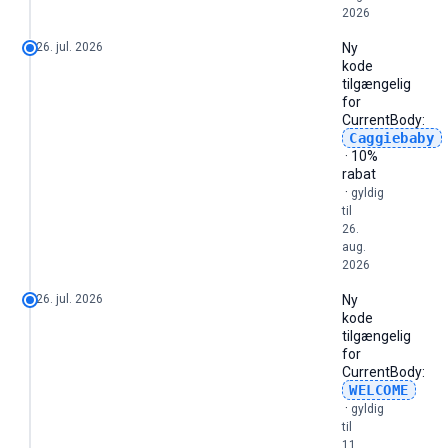
2026
26. jul. 2026
Ny
kode
tilgængelig
for
CurrentBody
:
Caggiebaby
· 10%
rabat
·
gyldig
til
26.
aug.
2026
26. jul. 2026
Ny
kode
tilgængelig
for
CurrentBody
:
WELCOME
·
gyldig
til
11.