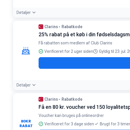
Detaljer
Betingelser:
Clarins
Rabatkode
Kun ved første bestilling og ved køb for mindst 400 kr
25% rabat på et køb i din fødselsdag
Få rabatten som medlem af Club Clarins
Verificeret for 2 uger siden
Gyldig til 23. jul.
Detaljer
Betingelser:
Clarins
Rabatkode
Gælder kun for Club Clarins-medlemmer og ét køb i fødse
Få en 80 kr. voucher ved 150 loyalitets
Voucher kan bruges på onlineordrer
80
KR
Verificeret for 3 dage siden
Brugt for 3 time
RABAT