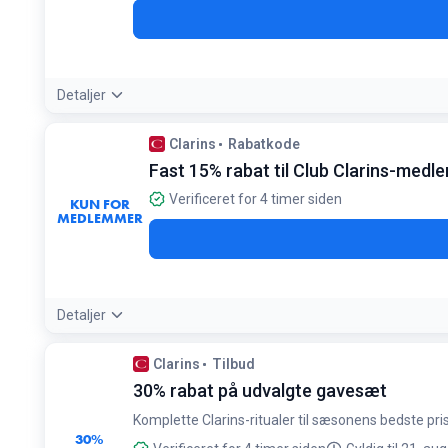
Detaljer
Betingelser:
Clarins
Rabatkode
Kræver 150 loyalitetspoint
Fast 15% rabat til Club Clarins-med
Verificeret for 4 timer siden
KUN FOR
MEDLEMMER
Detaljer
Tilbudsdetaljer:
Denne rabat er evergreen og gælder på alle di
Clarins
Tilbud
Betingelser:
30% rabat på udvalgte gavesæt
Kræver oprettelse af gratis konto og login før køb
Komplette Clarins-ritualer til sæsonens bedste pri
30%