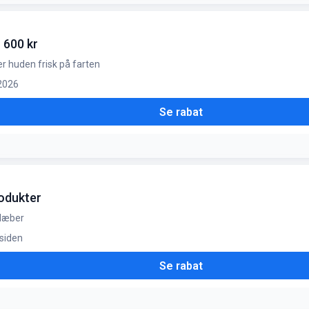
 kr. og spar leveringsomkostningerne helt automatisk
 600 kr
e
er huden frisk på farten
 2026
Se rabat
rodukter
 læber
 siden
Se rabat