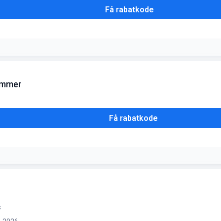
Få rabatkode
lemmer
Få rabatkode
ne køb hele året rundt, så længe du er logget ind
s