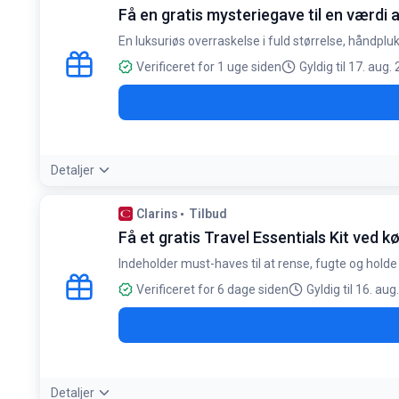
Kun ved køb af Double Serum Eye. Gælder til 16. august
Få en gratis mysteriegave til en værdi
En luksuriøs overraskelse i fuld størrelse, håndplu
Verificeret for 1 uge siden
Gyldig til 17. aug.
Detaljer
Betingelser:
Clarins
Tilbud
Kun én gave pr. ordre. Kan ikke byttes eller refunderes. Så 
Få et gratis Travel Essentials Kit ved 
Indeholder must-haves til at rense, fugte og holde
Verificeret for 6 dage siden
Gyldig til 16. au
Detaljer