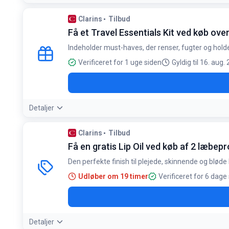
Tilbudsdetaljer:
Kombiner dine favoritprodukter for at nå 400
Clarins
Tilbud
Betingelser:
Få et Travel Essentials Kit ved køb over
Gælder alle ordrer med en samlet værdi på 400 kr. eller mer
Indeholder must-haves, der renser, fugter og hold
Verificeret for 1 uge siden
Gyldig til 16. aug.
Detaljer
Clarins
Tilbud
Få en gratis Lip Oil ved køb af 2 læbep
Den perfekte finish til plejede, skinnende og bløde
Udløber om 19 timer
Verificeret for 6 dage
Detaljer