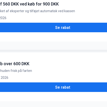
 af 560 DKK ved køb for 900 DKK
kket af eksperter og tilføjet automatisk ved kassen
 2026
Se rabat
længe lager haves
køb over 600 DKK
 huden frisk på farten
g. 2026
Se rabat