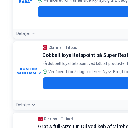
Verificeret for 4 timer siden
Gyldig til 21. au
RABAT
Detaljer
Betingelser:
Clarins
Tilbud
Kun på udvalgte gavesæt, så længe lager haves
Dobbelt loyalitetspoint på Super Res
Få dobbelt loyalitetspoint ved køb af produkter
KUN FOR
Verificeret for 5 dage siden
Ny
Brugt fo
MEDLEMMER
Detaljer
Betingelser:
Clarins
Tilbud
Gælder kun Super Restorative-serien
Gratis full-size Lip Oil ved køb af 2 læ