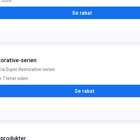
g. 2026
Se rabat
torative-serien
 fra Super Restorative-serien
r 7 timer siden
Se rabat
beprodukter