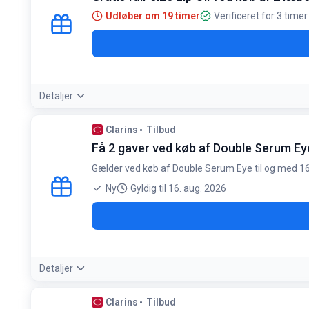
Udløber om 19 timer
Verificeret for 3 timer
Detaljer
Tilbudsdetaljer:
Fejr Lipstick Week ved at købe dine favorit læ
Clarins
Tilbud
Betingelser:
Få 2 gaver ved køb af Double Serum Ey
Kræver køb af to valgfrie læbeprodukter. Gælder kun i en b
Gælder ved køb af Double Serum Eye til og med 16
Ny
Gyldig til 16. aug. 2026
Detaljer
Betingelser:
Clarins
Tilbud