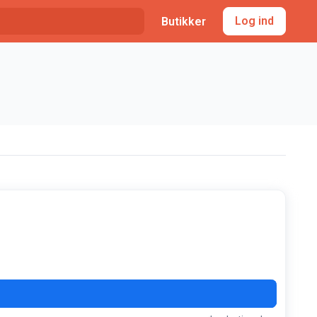
Log ind
Butikker
MEN