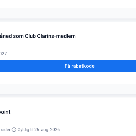
småned som Club Clarins-medlem
 2027
Få rabatkode
lsdagsmåned
point
r siden
Gyldig til 26. aug. 2026