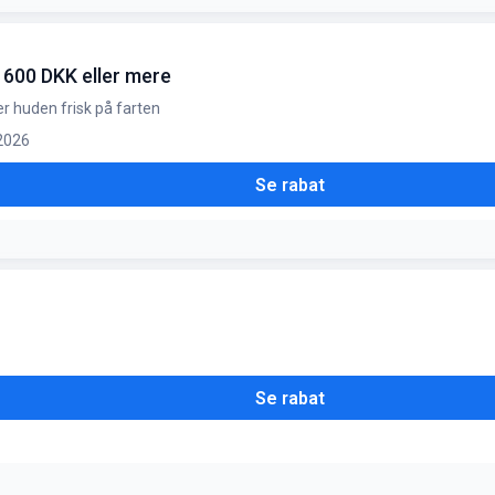
r 600 DKK eller mere
er huden frisk på farten
 2026
Se rabat
Se rabat