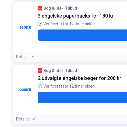
Tilbudsdetaljer:
Hold øje med mærkatet 'BOG2FOR130' for at fin
Bog & idé
Tilbud
Betingelser:
3 engelske paperbacks for 180 kr
Gælder kun udvalgte titler i serien 'Gode læseoplevelser'
Verificeret for 12 timer siden
180
KR
Detaljer
Tilbudsdetaljer:
Dette svarer til en besparelse på ca. 25%, da 
Bog & idé
Tilbud
Betingelser:
2 udvalgte engelske bøger for 200 kr
Gælder kun for udvalgte engelske paperbacks
Verificeret for 12 timer siden
200
KR
Detaljer