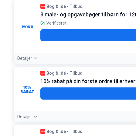
Tilbudsdetaljer:
Udvalget inkluderer ofte flotte hardback-udgave
Bog & idé
Tilbud
Betingelser:
3 male- og opgavebøger til børn for 12
Gælder kun titler i 2 for 200-udvalget
Verificeret
120
KR
Detaljer
Tilbudsdetaljer:
Bland frit mellem populære lærings- og malebø
Bog & idé
Tilbud
Betingelser:
10% rabat på din første ordre til erhver
Gælder udvalgte titler mærket med 3 for 120,-
10%
RABAT
Detaljer
Tilbudsdetaljer:
Opret en erhvervskonto gratis for at låse op
Bog & idé
Tilbud
Betingelser: