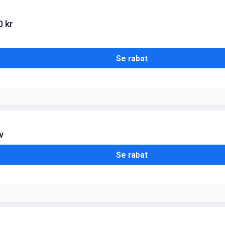
r af klassikere. Køb 2 for at spare ca. 60 kr. i forhold til normalprisen
0 kr
Se rabat
ger for at aktivere børnene. Spar ca. 30 kr. ved køb af 3 stk
v
Se rabat
 for rabatten og få muligheden for mængderabat på fremtidige ordrer o