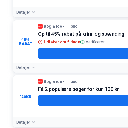
Detaljer
Betingelser:
Bog & idé
Tilbud
Kun for klubmedlemmer
Op til 45% rabat på krimi og spænding
45%
Udløber om 5 dage
Verificeret
RABAT
Detaljer
Bog & idé
Tilbud
Få 2 populære bøger for kun 130 kr
130
KR
Detaljer