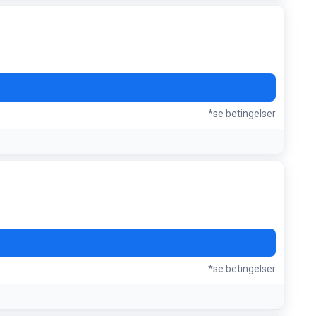
eratur og krimier
*se betingelser
*se betingelser