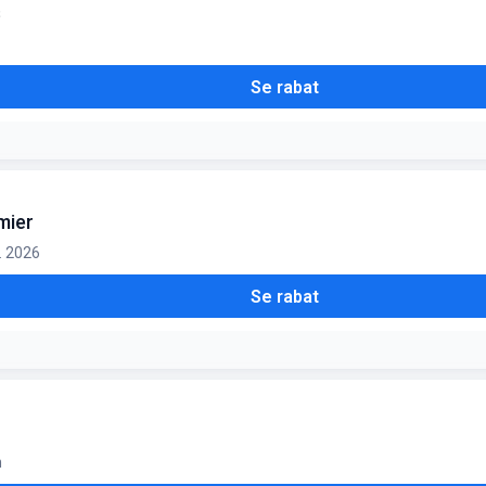
s
Se rabat
mier
g. 2026
Se rabat
n