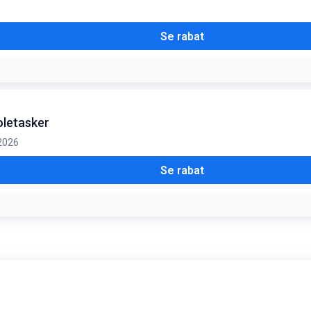
Se rabat
koletasker
 2026
Se rabat