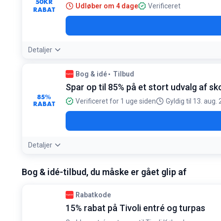
50
KR
Udløber om 4 dage
Verificeret
RABAT
Detaljer
Bog & idé
Tilbud
Spar op til 85% på et stort udvalg af s
85%
Verificeret for 1 uge siden
Gyldig til 13. aug.
RABAT
Detaljer
Bog & idé-tilbud, du måske er gået glip af
Rabatkode
15% rabat på Tivoli entré og turpas