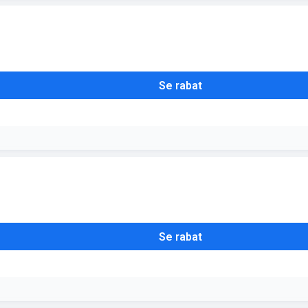
de de bøger, der indgår i tilbuddet. Du kan frit blande mellem skønlitt
Se rabat
bøgerne normalt koster 79,95 kr. pr. stk
Se rabat