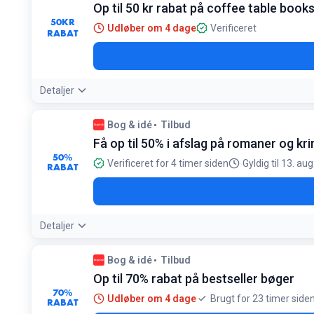
Op til 50 kr rabat på coffee table book
Gælder kun nye erhvervskunder på deres første bestilling
50
KR
Udløber om 4 dage
Verificeret
RABAT
Detaljer
Bog & idé
Tilbud
Få op til 50% i afslag på romaner og kri
50%
Verificeret for 4 timer siden
Gyldig til 13. au
RABAT
Detaljer
Bog & idé
Tilbud
Op til 70% rabat på bestseller bøger
70%
Udløber om 4 dage
Brugt for 23 timer side
RABAT