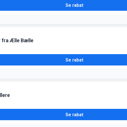
Se rabat
 fra Ælle Bælle
Se rabat
llere
Se rabat