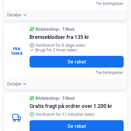
*se betingelser
Detaljer
Tilbudsdetaljer:
Køb bremseskiver parvis for at sikre
Bildeleshop
Tilbud
optimal bremseevne og jævn slitage
Bremseklodser fra 135 kr
Betingelser:
Prisen er pr. stk. for udvalgte modeller
Verificeret for 6 dage siden
FRA
Brugt for 2 timer siden
135
KR
Se rabat
*se betingelser
Detaljer
Tilbudsdetaljer:
Find populære mærker som Bosch og
Bildeleshop
Tilbud
Brembo til lave onlinepriser
Gratis fragt på ordrer over 1.200 kr
Betingelser:
Prisen gælder for udvalgte modeller
Verificeret for 11 minutter siden
Se rabat