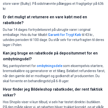
store varer (Bulky). På sidstnævnte pålægges et fragtgebyr på 636
kr.
Er det muligt at returnere en vare købt med en
rabatkode?
Du har 14 dages fortrydelsesret på ubrugte varer i original
emballage. Hvis du har tilkøbt
Garanti for Trygt Køb
til 43 kr.,
udvides perioden til 100 dage. Du står selv for returfragten til deres
lager i Polen.
Kan jeg bruge en rabatkode på depositummet for en
ombytningsdel?
Nej, pantsystemet for
ombytningsdele
som eksempelvis startere,
bremsekalibre og generatorer er et tillæg. Beløbet refunderes først,
når den gamle del er modtaget og godkendt af producenten. Du
skal forvente en behandlingstid på 6-8 uger.
Hvor finder jeg Bildeleshop rabatkoder, der rent faktisk
virker?
Hos Shopilo viser vi kun tilbud, vi selv har testet direkte i butikken.
På den måde sikrer vi, at rabatten bliver trukket korrekt, og at vilkår