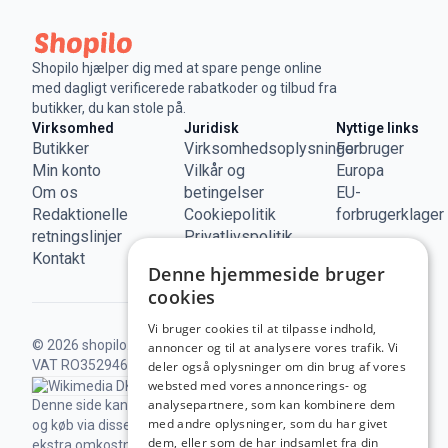
Shopilo hjælper dig med at spare penge online
med dagligt verificerede rabatkoder og tilbud fra
butikker, du kan stole på.
Virksomhed
Juridisk
Nyttige links
Butikker
Virksomhedsoplysninger
Forbruger
Min konto
Vilkår og
Europa
Om os
betingelser
EU-
Redaktionelle
Cookiepolitik
forbrugerklager
retningslinjer
Privatlivspolitik
Kontakt
Denne hjemmeside bruger
cookies
Vi bruger cookies til at tilpasse indhold,
© 2026 shopilo.dk.
Drevet af DontPayFull SRL |
annoncer og til at analysere vores trafik. Vi
VAT RO35294618.
Alle rettigheder forbeholdes.
deler også oplysninger om din brug af vores
websted med vores annoncerings- og
analysepartnere, som kan kombinere dem
Denne side kan indeholde links til vores partnere,
med andre oplysninger, som du har givet
og køb via disse kan give os en kommission, uden
dem, eller som de har indsamlet fra din
ekstra omkostninger for dig.
Tredjeparters