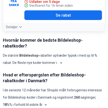
FRA
Udløber om 5 dage
248
KR
Verificeret for 16 timer siden
Se rabat
Detaljer
Hvornår kommer de bedste Bildeleshop-
rabatkoder?
De største
Bildeleshop
-rabatter optræder typisk i
med op til
%
rabat. De fleste nye koder kommer i
.
Shopilo gennemgår løbende
Bil
Bildeleshop: koder pr. måned, senest
Hvad er efterspørgslen efter Bildeleshop-
Måned
Nye koder
Maks. rabat
Min. rabat
Koder ≥50%
Koder ≥70%
Beds
rabatkoder i Danmark?
2025-08
0
-
-
0
0
-
2025-09
0
-
-
0
0
-
2025-10
0
-
-
0
0
-
I de seneste 12 måneder har Shopilo målt forbrugernes interesse
2025-11
0
-
-
0
0
-
for
Bildeleshop
-koder i
Danmark
og registreret
260
søgninger
,
2025-12
0
-
-
0
0
-
2026-01
0
-
-
0
0
-
Diagrammet viser vores månedlige analyse a
18%
% i forhold til sidste år
.
2026-02
0
-
-
0
0
-