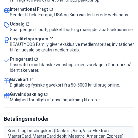
Fri fragt ved køb over 499 kr. til GLS pakkeshop.
International Fragt
Sender til hele Europa, USA og Kina via dedikerede webshops.
Udsalg
Spar penge i tilbud-, pakketilbud- og mængderabat-sektionerne.
Loyalitetsprogram
BEAUTYCOS Family giver eksklusive medlemspriser, invitationer
til før-udsalg og gratis medlemskab.
Prisgaranti
Prismatch mod danske webshops med varelager i Danmark på
identiske varer.
Gavekort
Digitale og fysiske gavekort fra 50-5000 kr. til brug online.
Gaveindpakning
Mulighed for tilkøb af gaveindpakning til ordrer.
Betalingsmetoder
Kredit- og betalingskort (Dankort, Visa, Visa-Elektron,
MasterCard, MasterCard debit, Maestro, American Express)