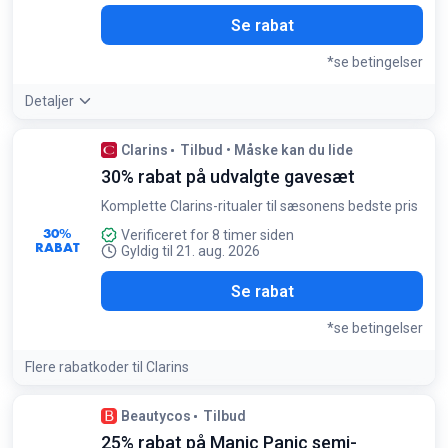
Se rabat
*se betingelser
Detaljer
Betingelser:
Clarins
Tilbud • Måske kan du lide
Gælder kun Dr. Bronner's produkter
30% rabat på udvalgte gavesæt
Komplette Clarins-ritualer til sæsonens bedste pris
30%
Verificeret for 8 timer siden
RABAT
Gyldig til 21. aug. 2026
Se rabat
*se betingelser
Flere rabatkoder til Clarins
Beautycos
Tilbud
25% rabat på Manic Panic semi-