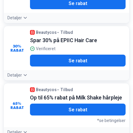
Se rabat
Detaljer
Beautycos
Tilbud
Spar 30% på EPIIC Hair Care
30%
Verificeret
RABAT
Se rabat
Detaljer
Tilbudsdetaljer:
Dette er en af de højeste faste brand-
Beautycos
Tilbud
rabatter tilgængelige lige nu
Op til 65% rabat på Milk Shake hårpleje
65%
RABAT
Se rabat
*se betingelser
Detaljer