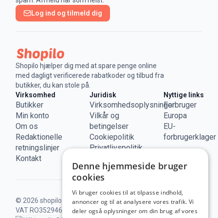
spam. Afmeld når som helst.
Log ind og tilmeld dig
Shopilo hjælper dig med at spare penge online
med dagligt verificerede rabatkoder og tilbud fra
butikker, du kan stole på.
Virksomhed
Juridisk
Nyttige links
Butikker
Virksomhedsoplysninger
Forbruger
Min konto
Vilkår og
Europa
Om os
betingelser
EU-
Redaktionelle
Cookiepolitik
forbrugerklager
retningslinjer
Privatlivspolitik
Kontakt
Denne hjemmeside bruger
cookies
Vi bruger cookies til at tilpasse indhold,
© 2026 shopilo.dk.
Drevet af DontPayFull SRL |
annoncer og til at analysere vores trafik. Vi
VAT RO35294618.
Alle rettigheder forbeholdes.
deler også oplysninger om din brug af vores