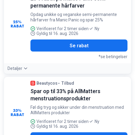
permanente hårfarver
Opdag unikke og veganske semi-permanente
hårfarver fra Manic Panic og spar 25%
25%
RABAT
Verificeret for 2 timer siden
Ny
Gyldig til 16. aug. 2026
Se rabat
*se betingelser
Detaljer
Betingelser:
Beautycos
Tilbud
Gælder kun Manic Panic semi-permanente hårfarver
Spar op til 33% på AllMatters
menstruationsprodukter
Føl dig tryg og sikker under din menstruation med
33%
AllMatters produkter
RABAT
Verificeret for 2 timer siden
Ny
Gyldig til 16. aug. 2026