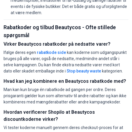
medlemspriser, invitationer til før-udsalg og særlige rabatter til
events i de fysiske butikker. Det er både gratis og uforpligtende
at være medlem.
Rabatkoder og tilbud Beautycos - Ofte stillede
spørgsmål
Virker Beautycos rabatkoder på nedsatte varer?
Ifølge deres egen
rabatkode side
kan koderne som udgangspunkt
bruges på alle varer, også de nedsatte, medmindre andet står i
selve kampagnen. Du kan finde ekstra nedsatte varer med kort
dato eller skadet emballage inde i
Stop beauty waste
kategorien.
Hvad kan jeg kombinere en Beautycos rabatkode med?
Man kan kun bruge én rabatkode ad gangen per ordre. Deres
prisgaranti gælder kun som alternativ til andre rabatter og kan ikke
kombineres med mængderabatter eller andre kampagnekoder.
Hvordan verificerer Shopilo at Beautycos
discountkoderne virker?
Vi tester koderne manuelt gennem deres checkout-proces for at