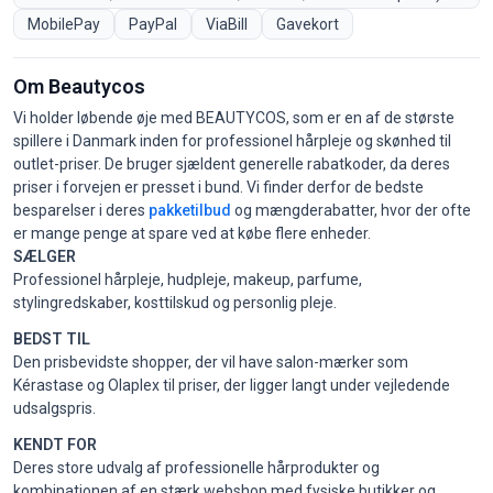
MobilePay
PayPal
ViaBill
Gavekort
Om Beautycos
Vi holder løbende øje med BEAUTYCOS, som er en af de største
spillere i Danmark inden for professionel hårpleje og skønhed til
outlet-priser. De bruger sjældent generelle rabatkoder, da deres
priser i forvejen er presset i bund. Vi finder derfor de bedste
besparelser i deres
pakketilbud
og mængderabatter, hvor der ofte
er mange penge at spare ved at købe flere enheder.
SÆLGER
Professionel hårpleje, hudpleje, makeup, parfume,
stylingredskaber, kosttilskud og personlig pleje.
BEDST TIL
Den prisbevidste shopper, der vil have salon-mærker som
Kérastase og Olaplex til priser, der ligger langt under vejledende
udsalgspris.
KENDT FOR
Deres store udvalg af professionelle hårprodukter og
kombinationen af en stærk webshop med fysiske butikker og