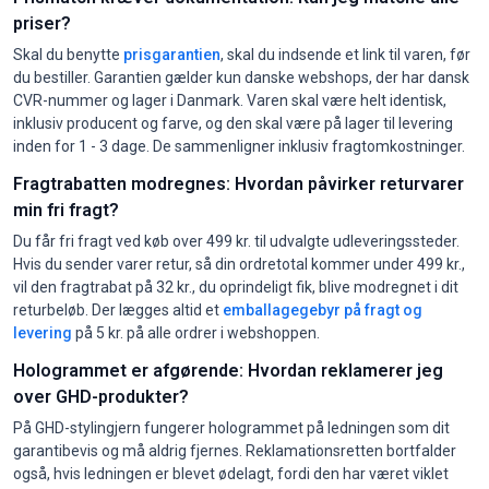
priser?
Skal du benytte
prisgarantien
, skal du indsende et link til varen, før
du bestiller. Garantien gælder kun danske webshops, der har dansk
CVR-nummer og lager i Danmark. Varen skal være helt identisk,
inklusiv producent og farve, og den skal være på lager til levering
inden for 1 - 3 dage. De sammenligner inklusiv fragtomkostninger.
Fragtrabatten modregnes: Hvordan påvirker returvarer
min fri fragt?
Du får fri fragt ved køb over 499 kr. til udvalgte udleveringssteder.
Hvis du sender varer retur, så din ordretotal kommer under 499 kr.,
vil den fragtrabat på 32 kr., du oprindeligt fik, blive modregnet i dit
returbeløb. Der lægges altid et
emballagegebyr på fragt og
levering
på 5 kr. på alle ordrer i webshoppen.
Hologrammet er afgørende: Hvordan reklamerer jeg
over GHD-produkter?
På GHD-stylingjern fungerer hologrammet på ledningen som dit
garantibevis og må aldrig fjernes. Reklamationsretten bortfalder
også, hvis ledningen er blevet ødelagt, fordi den har været viklet