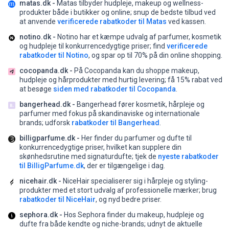
matas.dk -
Matas tilbyder hudpleje, makeup og wellness-
produkter både i butikker og online;
snup de bedste tilbud ved
at anvende
verificerede rabatkoder til Matas
ved kassen.
notino.dk -
Notino har et kæmpe udvalg af parfumer, kosmetik
og hudpleje til konkurrencedygtige priser;
find
verificerede
rabatkoder til Notino
, og spar op til 70% på din online shopping.
cocopanda.dk -
På Cocopanda kan du shoppe makeup,
hudpleje og hårprodukter med hurtig levering;
få 15% rabat ved
at besøge
siden med rabatkoder til Cocopanda
.
bangerhead.dk -
Bangerhead fører kosmetik, hårpleje og
parfumer med fokus på skandinaviske og internationale
brands;
udforsk
rabatkoder til Bangerhead
.
billigparfume.dk -
Her finder du parfumer og dufte til
konkurrencedygtige priser, hvilket kan supplere din
skønhedsrutine med signaturdufte;
tjek de
nyeste rabatkoder
til BilligParfume.dk
, der er tilgængelige i dag.
nicehair.dk -
NiceHair specialiserer sig i hårpleje og styling-
produkter med et stort udvalg af professionelle mærker;
brug
rabatkoder til NiceHair
, og nyd bedre priser.
sephora.dk -
Hos Sephora finder du makeup, hudpleje og
dufte fra både kendte og niche-brands;
udnyt de aktuelle