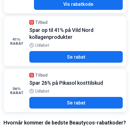
025
Vis rabatkode
Tilbud
Spar op til 41% på Vild Nord
kollagenprodukter
41%
RABAT
Udløbet
Se rabat
Tilbud
Spar 26% på Pikasol kosttilskud
26%
Udløbet
RABAT
Se rabat
Hvornår kommer de bedste Beautycos-rabatkoder?