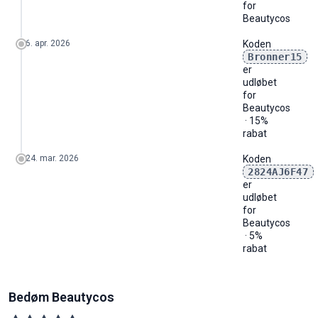
for
Beautycos
6. apr. 2026
Koden
Bronner15
er
udløbet
for
Beautycos
· 15%
rabat
24. mar. 2026
Koden
2824AJ6F47
er
udløbet
for
Beautycos
· 5%
rabat
Bedøm Beautycos