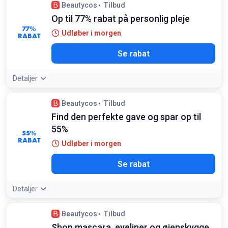
Tilbudsdetaljer:
Køb 2 stk. for at spare 20% eller 3 stk. for
Beautycos
Tilbud
at spare 30% på populære mærker som Kevin Murphy og
Op til 77% rabat på personlig pleje
EVO
Betingelser:
77%
Udløber i morgen
RABAT
Gælder kun på udvalgte mærker og produkter markeret med
mængderabat
Se rabat
Detaljer
Beautycos
Tilbud
Find den perfekte gave og spar op til
55%
55%
RABAT
Udløber i morgen
Se rabat
Detaljer
Beautycos
Tilbud
Shop mascara, eyeliner og øjenskygge