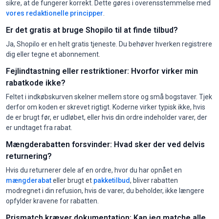
sikre, at de fungerer korrekt. Dette gøres i overensstemmelse med
vores redaktionelle principper
.
Er det gratis at bruge Shopilo til at finde tilbud?
Ja, Shopilo er en helt gratis tjeneste. Du behøver hverken registrere
dig eller tegne et abonnement.
Fejlindtastning eller restriktioner: Hvorfor virker min
rabatkode ikke?
Feltet i indkøbskurven skelner mellem store og små bogstaver. Tjek
derfor om koden er skrevet rigtigt. Koderne virker typisk ikke, hvis
de er brugt før, er udløbet, eller hvis din ordre indeholder varer, der
er undtaget fra rabat.
Mængderabatten forsvinder: Hvad sker der ved delvis
returnering?
Hvis du returnerer dele af en ordre, hvor du har opnået en
mængderabat
eller brugt et
pakketilbud
, bliver rabatten
modregnet i din refusion, hvis de varer, du beholder, ikke længere
opfylder kravene for rabatten.
Prismatch kræver dokumentation: Kan jeg matche alle