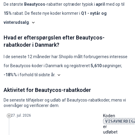
De største
Beautycos
-rabatter optræder typisk i
april
med op til
15%
rabat. De fleste nye koder kommer i
Q1 - nytår og
vinterudsalg
.
Shopilo gennemgår løbende
Beautycos
-tilbud for at f
Beautycos: koder pr. måne
Hvad er efterspørgslen efter Beautycos-
Måned
Nye koder
Maks. rabat
Min. rabat
Koder ≥50%
Koder ≥70%
Beds
rabatkoder i Danmark?
2025-08
0
-
-
0
0
-
2025-09
0
-
-
0
0
-
2025-10
0
-
-
0
0
-
I de seneste 12 måneder har Shopilo målt forbrugernes interesse
2025-11
0
-
-
0
0
-
for
Beautycos
-koder i
Danmark
og registreret
5,610
søgninger
,
2025-12
0
-
-
0
0
-
2026-01
0
-
-
0
0
-
Diagrammet viser vores månedlige analyse
-18%
% i forhold til sidste år
.
2026-02
0
-
-
0
0
-
2026-03
1
5%
5%
0
0
2824
Hvad er efterspørgslen efter Beautycos-rabatkoder i Danmark?
2026-04
1
15%
15%
0
0
Bron
Aktivitet for Beautycos-rabatkoder
år
jan.
feb.
mar.
apr.
maj
jun.
jul.
aug.
sep.
okt.
nov.
dec.
2026-05
0
-
-
0
0
-
2024
880
880
880
720
720
720
720
590
480
480
590
480
2026-06
0
-
-
0
0
-
De seneste tilføjelser og udløb af Beautycos-rabatkoder, mens vi
2025
480
390
480
720
880
720
480
480
480
480
480
320
2026-07
0
-
-
0
0
-
overvåger og verificerer dem.
2026
260
320
320
390
532
435
290
290
290
-
-
-
2026-08
0
-
-
0
0
-
27. jul. 2026
Koden
VISAVNERDIG
er
udløbet