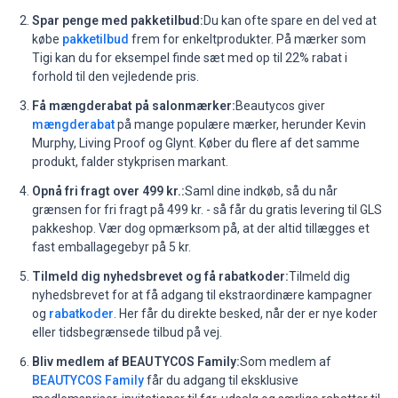
Spar penge med pakketilbud:
Du kan ofte spare en del ved at
købe
pakketilbud
frem for enkeltprodukter. På mærker som
Tigi kan du for eksempel finde sæt med op til 22% rabat i
forhold til den vejledende pris.
Få mængderabat på salonmærker:
Beautycos giver
mængderabat
på mange populære mærker, herunder Kevin
Murphy, Living Proof og Glynt. Køber du flere af det samme
produkt, falder stykprisen markant.
Opnå fri fragt over 499 kr.:
Saml dine indkøb, så du når
grænsen for fri fragt på 499 kr. - så får du gratis levering til GLS
pakkeshop. Vær dog opmærksom på, at der altid tillægges et
fast emballagegebyr på 5 kr.
Tilmeld dig nyhedsbrevet og få rabatkoder:
Tilmeld dig
nyhedsbrevet for at få adgang til ekstraordinære kampagner
og
rabatkoder
. Her får du direkte besked, når der er nye koder
eller tidsbegrænsede tilbud på vej.
Bliv medlem af BEAUTYCOS Family:
Som medlem af
BEAUTYCOS Family
får du adgang til eksklusive