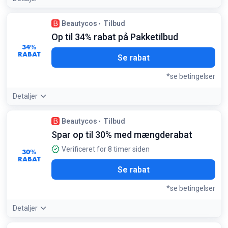
Tilbudsdetaljer:
Kig efter de store 1000 ml flasker for at
Beautycos
Tilbud
opnå den højeste procentvise besparelse
Op til 34% rabat på Pakketilbud
Betingelser:
34%
Gælder kun udvalgte Milk Shake produkter
RABAT
Se rabat
*se betingelser
Detaljer
Tilbudsdetaljer:
Pakketilbud kombinerer ofte shampoo og
Beautycos
Tilbud
balsam eller kosttilskud, hvilket er billigere end at købe dem
Spar op til 30% med mængderabat
enkeltvis
Betingelser:
Verificeret for 8 timer siden
30%
Gælder kun færdigpakkede sæt i kategorien Pakketilbud
RABAT
Se rabat
*se betingelser
Detaljer