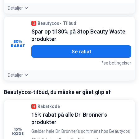
Detaljer
Beautycos
Tilbud
Spar op til 80% på Stop Beauty Waste
produkter
80%
RABAT
Se rabat
*se betingelser
Detaljer
Tilbudsdetaljer:
Disse produkter fejler ingenting, men er
Beautycos-tilbud, du måske er gået glip af
ofte tæt på deres 'bedst før' dato, hvilket giver dig de største
besparelser
Betingelser:
Rabatkode
Gælder kun udvalgte varer i kategorien Stop Beauty Waste
15% rabat på alle Dr. Bronner's
produkter
15%
Gælder hele Dr. Bronner's sortiment hos Beautycos
KODE