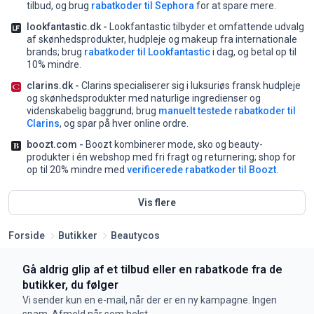
tilbud, og brug
rabatkoder til Sephora
for at spare mere.
lookfantastic.dk -
Lookfantastic tilbyder et omfattende udvalg
af skønhedsprodukter, hudpleje og makeup fra internationale
brands;
brug
rabatkoder til Lookfantastic
i dag, og betal op til
10% mindre.
clarins.dk -
Clarins specialiserer sig i luksuriøs fransk hudpleje
og skønhedsprodukter med naturlige ingredienser og
videnskabelig baggrund;
brug
manuelt testede rabatkoder til
Clarins
, og spar på hver online ordre.
boozt.com -
Boozt kombinerer mode, sko og beauty-
produkter i én webshop med fri fragt og returnering;
shop for
op til 20% mindre med
verificerede rabatkoder til Boozt
.
Vis flere
Forside
Butikker
Beautycos
Gå aldrig glip af et tilbud eller en rabatkode fra de
butikker, du følger
Vi sender kun en e-mail, når der er en ny kampagne. Ingen