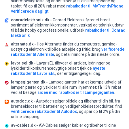
skærmbeskyttelse og andet tilbehør til din smartphone og
tablet;
få op til 20% rabat med
rabatkoder til MyTrendyPhone
verificerede dagligt
.
conradelektronik.dk -
Conrad Elektronik fører et bredt
sortiment af elektronikkomponenter, værktøj og teknisk udstyr
til både hobby og professionelle;
udforsk
rabatkoder til Conrad
Elektronik
.
alternate.dk -
Hos Alternate finder du computere, gaming-
udstyr og elektronik til både arbejde og fritid;
brug
verificerede
rabatkoder til Alternate
, og betal mindre på din næste ordre.
lavprisel.dk -
LavprisEL tilbyder el-artikler, ledninger og
lyskilder til konkurrencedygtige priser;
tjek de
nyeste
rabatkoder til LavprisEL
, der er tilgængelige i dag.
lampegiganten.dk -
Lampegiganten har et kæmpe udvalg af
lamper, pærer og lyskilder til alle rum i hjemmet;
få 13% rabat
ved at besøge
siden med rabatkoder til Lampegiganten
.
autodoc.dk -
Autodoc sælger bildele og tilbehør til din bil, fra
bremseklodser til batterier og vedligeholdelsesprodukter;
find
verificerede rabatkoder til Autodoc
, og spar op til 2% på din
online shopping.
av-cables.dk -
AV-Cables sælger kabler og tilbehør til dine