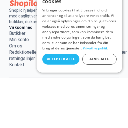
cookies
Vi bruger cookies til at tilpasse indhold,
Shopilo hjælper dig med at spare penge online
annoncer og til at analysere vores trafik. Vi
med dagligt verificerede rabatkoder og tilbud fra
deler også oplysninger om din brug af vores
butikker, du kan stole på.
websted med vores annoncerings- og
Virksomhed
Juridisk
Nyttige links
analysepartnere, som kan kombinere dem
Butikker
Virksomhedsoplysninger
Forbruger
med andre oplysninger, som du har givet
Min konto
Vilkår og
Europa
dem, eller som de har indsamlet fra din
Om os
betingelser
EU-
brug af deres tjenester.
Privatlivspolitik
Redaktionelle
Cookiepolitik
forbrugerklager
retningslinjer
Privatlivspolitik
ACCEPTER ALLE
AFVIS ALLE
Kontakt
© 2026 shopilo.dk.
Drevet af DontPayFull SRL |
VAT RO35294618.
Alle rettigheder forbeholdes.
Denne side kan indeholde links til vores partnere,
og køb via disse kan give os en kommission, uden
ekstra omkostninger for dig.
Tredjeparters
varemærker, der vises på dette website, tilhører