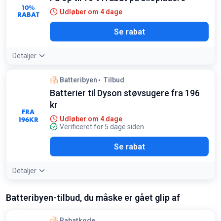
10%
Udløber om 4 dage
RABAT
Se rabat
Detaljer
Batteribyen
Tilbud
Batterier til Dyson støvsugere fra 196
kr
FRA
196
KR
Udløber om 4 dage
Verificeret for 5 dage siden
Se rabat
Detaljer
Batteribyen-tilbud, du måske er gået glip af
Rabatkode