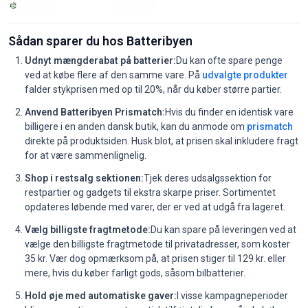
Sådan sparer du hos Batteribyen
Udnyt mængderabat på batterier:
Du kan ofte spare penge
ved at købe flere af den samme vare. På
udvalgte produkter
falder stykprisen med op til 20%, når du køber større partier.
Anvend Batteribyen Prismatch:
Hvis du finder en identisk vare
billigere i en anden dansk butik, kan du anmode om
prismatch
direkte på produktsiden. Husk blot, at prisen skal inkludere fragt
for at være sammenlignelig.
Shop i restsalg sektionen:
Tjek deres udsalgssektion for
restpartier og gadgets til ekstra skarpe priser. Sortimentet
opdateres løbende med varer, der er ved at udgå fra lageret.
Vælg billigste fragtmetode:
Du kan spare på leveringen ved at
vælge den billigste fragtmetode til privatadresser, som koster
35 kr. Vær dog opmærksom på, at prisen stiger til 129 kr. eller
mere, hvis du køber farligt gods, såsom bilbatterier.
Hold øje med automatiske gaver:
I visse kampagneperioder