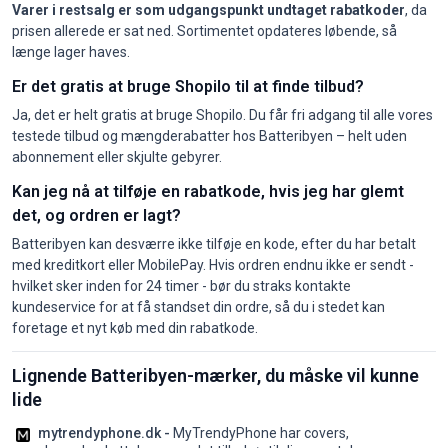
Varer i restsalg er som udgangspunkt undtaget rabatkoder
, da
prisen allerede er sat ned. Sortimentet opdateres løbende, så
længe lager haves.
Er det gratis at bruge Shopilo til at finde tilbud?
Ja, det er helt gratis at bruge Shopilo. Du får fri adgang til alle vores
testede tilbud og mængderabatter hos Batteribyen – helt uden
abonnement eller skjulte gebyrer.
Kan jeg nå at tilføje en rabatkode, hvis jeg har glemt
det, og ordren er lagt?
Batteribyen kan desværre ikke tilføje en kode, efter du har betalt
med kreditkort eller MobilePay. Hvis ordren endnu ikke er sendt -
hvilket sker inden for 24 timer - bør du straks kontakte
kundeservice for at få standset din ordre, så du i stedet kan
foretage et nyt køb med din rabatkode.
Lignende Batteribyen-mærker, du måske vil kunne
lide
mytrendyphone.dk -
MyTrendyPhone har covers,