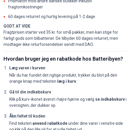
Prismatch mod andre danske butikker inklusiv
fragtomkostninger
60 dages returret og hurtig levering på 1-2 dage
GODT AT VIDE
Fragtprisen starter ved 35 kr. for små pakker, men kan stige for
farligt gods som bilbatterier. De tilbyder 60 dages returret, men
modtager ikke returforsendelser sendt med DAO.
Hvordan bruger jeg en rabatkode hos Batteribyen?
Læg varen i kurven
Når du har fundet det rigtige produkt, trykker du blot på den
orange knap med teksten
læg i kurv
.
Gå til din indkøbskurv
Klik på kurv-ikonet øverst i højre hjørne og vælg
se indkøbskurv
i
oversigten, der dukker op.
Åbn feltet til koden
Find teksten
anvend rabatkode
under dine varer i venstre side
og klik på den lille pil for at rulle feltet ud.