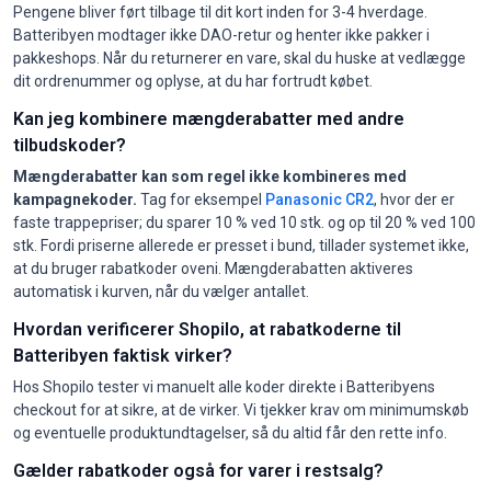
Pengene bliver ført tilbage til dit kort inden for 3-4 hverdage.
Batteribyen modtager ikke DAO-retur og henter ikke pakker i
pakkeshops. Når du returnerer en vare, skal du huske at vedlægge
dit ordrenummer og oplyse, at du har fortrudt købet.
Kan jeg kombinere mængderabatter med andre
tilbudskoder?
Mængderabatter kan som regel ikke kombineres med
kampagnekoder.
Tag for eksempel
Panasonic CR2
, hvor der er
faste trappepriser; du sparer 10 % ved 10 stk. og op til 20 % ved 100
stk. Fordi priserne allerede er presset i bund, tillader systemet ikke,
at du bruger rabatkoder oveni. Mængderabatten aktiveres
automatisk i kurven, når du vælger antallet.
Hvordan verificerer Shopilo, at rabatkoderne til
Batteribyen faktisk virker?
Hos Shopilo tester vi manuelt alle koder direkte i Batteribyens
checkout for at sikre, at de virker. Vi tjekker krav om minimumskøb
og eventuelle produktundtagelser, så du altid får den rette info.
Gælder rabatkoder også for varer i restsalg?