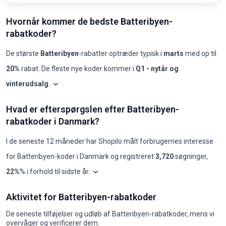
Hvornår kommer de bedste Batteribyen-
rabatkoder?
De største
Batteribyen
-rabatter optræder typisk i
marts
med op til
20%
rabat. De fleste nye koder kommer i
Q1 - nytår og
vinterudsalg
.
Shopilo gennemgår løbende
Batteribyen
-tilbud for at 
Batteribyen: koder p
Hvad er efterspørgslen efter Batteribyen-
Måned
Nye koder
Maks. rabat
Min. rabat
Koder ≥50%
Koder ≥70%
Beds
rabatkoder i Danmark?
2025-08
0
-
-
0
0
-
2025-09
0
-
-
0
0
-
2025-10
0
-
-
0
0
-
I de seneste 12 måneder har Shopilo målt forbrugernes interesse
2025-11
0
-
-
0
0
-
for
Batteribyen
-koder i
Danmark
og registreret
3,720
søgninger
,
2025-12
0
-
-
0
0
-
2026-01
1
10%
10%
0
0
QP4
Diagrammet viser vores månedlige analyse a
22%
% i forhold til sidste år
.
2026-02
0
-
-
0
0
-
2026-03
1
20%
20%
0
0
PAN
Hvad er efterspørgslen efter Batteribyen-rabatkoder i Danmark?
2026-04
0
-
-
0
0
-
Aktivitet for Batteribyen-rabatkoder
år
jan.
feb.
mar.
apr.
maj
jun.
jul.
aug.
sep.
okt.
nov.
dec.
2026-05
0
-
-
0
0
-
2024
140
170
170
140
140
170
170
140
140
210
260
320
2026-06
0
-
-
0
0
-
De seneste tilføjelser og udløb af Batteribyen-rabatkoder, mens vi
2025
480
210
210
590
590
390
320
260
210
260
320
320
2026-07
0
-
-
0
0
-
overvåger og verificerer dem.