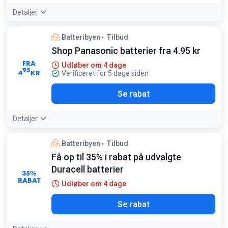
Detaljer
Batteribyen
Tilbud
Shop Panasonic batterier fra 4.95 kr
FRA
Udløber om 4 dage
95
4
KR
Verificeret for 5 dage siden
Se rabat
Detaljer
Batteribyen
Tilbud
Få op til 35% i rabat på udvalgte
Duracell batterier
35%
RABAT
Udløber om 4 dage
Se rabat