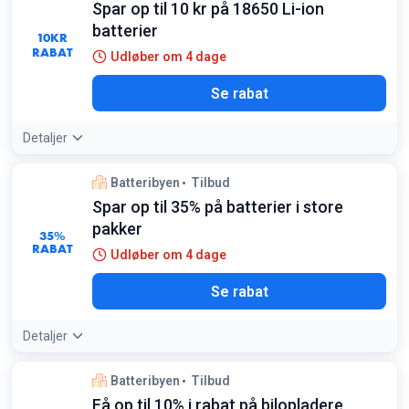
Spar op til 10 kr på 18650 Li-ion
batterier
10
KR
RABAT
Udløber om 4 dage
Se rabat
Detaljer
Batteribyen
Tilbud
Spar op til 35% på batterier i store
pakker
35%
RABAT
Udløber om 4 dage
Se rabat
Detaljer
Batteribyen
Tilbud
Få op til 10% i rabat på bilopladere