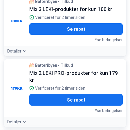
Batteribyen
Tilbud
Mix 3 LEKI-produkter for kun 100 kr
Verificeret for 2 timer siden
100
KR
Se rabat
*se betingelser
Detaljer
Tilbudsdetaljer:
Kombiner frit kabler, ladere og
Batteribyen
Tilbud
skærmbeskyttelse for at opnå den lave stykpris
Mix 2 LEKI PRO-produkter for kun 179
Betingelser:
kr
Gælder kun for udvalgte LEKI-produkter på kampagnesiden
179
KR
Verificeret for 2 timer siden
Se rabat
*se betingelser
Detaljer