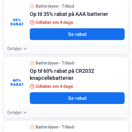
Tilbudsdetaljer:
LEKI PRO-serien leveres med 10 års
Batteribyen
Tilbud
garanti, hvilket gør denne bundle til et særligt godt køb for
Op til 35% rabat på AAA batterier
langtidsholdbart tilbehør
Betingelser:
35%
Udløber om 4 dage
RABAT
Gælder kun udvalgte produkter i LEKI PRO-sortimentet
Se rabat
Detaljer
Batteribyen
Tilbud
Op til 60% rabat på CR2032
knapcellebatterier
60%
RABAT
Udløber om 4 dage
Se rabat
Detaljer
Batteribyen
Tilbud