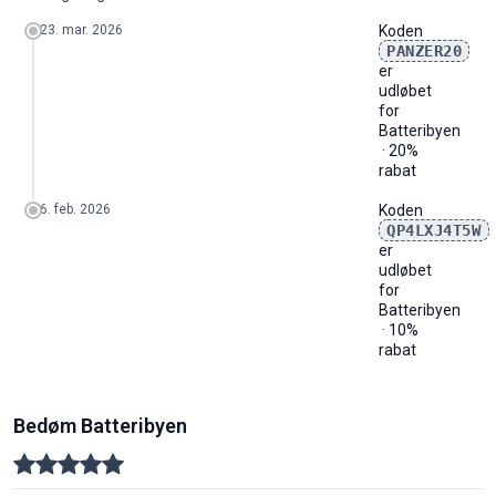
2026
260
210
260
320
455
301
247
201
162
-
-
-
2026-08
0
-
-
0
0
-
23. mar. 2026
Koden
PANZER20
er
udløbet
for
Batteribyen
· 20%
rabat
6. feb. 2026
Koden
QP4LXJ4T5W
er
udløbet
for
Batteribyen
· 10%
rabat
Bedøm Batteribyen