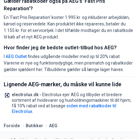
Gælder rabatkoder også på AEG's 'Fast Pris
Reparation'?
En 'Fast Pris Reparation' koster 1.995 kr. og inkluderer arbejdsløn,
kørsel og reservedele. Kan produktet ikke repareres, betaler du
1.155 kr. for et servicetjek. I det tilfælde modtager du en rabatkode
til køb af et nyt AEG produkt.
Hvor finder jeg de bedste outlet-tilbud hos AEG?
I
AEG Outlet
findes udgående modeller med op til 20% rabat.
Varerne er nye og funktionsdygtige, men prismatch og rabatkoder
gælder sjældent her. Tilbuddene gælder så længe lager haves.
Lignende AEG-mærker, du måske vil kunne lide
electrolux.dk -
Electrolux ejer AEG og tilbyder et bredere
sortiment af hvidevarer og husholdningsmaskiner til dit hjem;
få 10% rabat ved at besøge
siden med rabatkoder til
Electrolux
.
Forside
Butikker
AEG