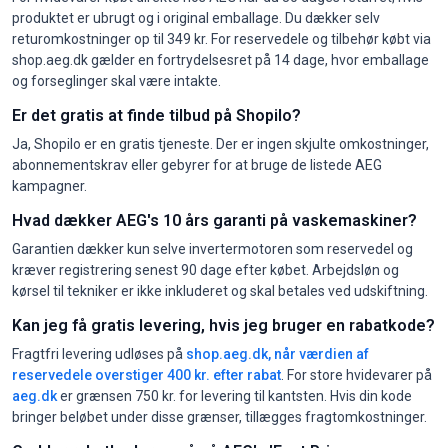
produktet er ubrugt og i original emballage. Du dækker selv
returomkostninger op til 349 kr. For reservedele og tilbehør købt via
shop.aeg.dk gælder en fortrydelsesret på 14 dage, hvor emballage
og forseglinger skal være intakte.
Er det gratis at finde tilbud på Shopilo?
Ja, Shopilo er en gratis tjeneste. Der er ingen skjulte omkostninger,
abonnementskrav eller gebyrer for at bruge de listede AEG
kampagner.
Hvad dækker AEG's 10 års garanti på vaskemaskiner?
Garantien dækker kun selve invertermotoren som reservedel og
kræver registrering senest 90 dage efter købet. Arbejdsløn og
kørsel til tekniker er ikke inkluderet og skal betales ved udskiftning.
Kan jeg få gratis levering, hvis jeg bruger en rabatkode?
Fragtfri levering udløses på
shop.aeg.dk, når værdien af
reservedele overstiger 400 kr. efter rabat
. For store hvidevarer på
aeg.dk
er grænsen 750 kr. for levering til kantsten. Hvis din kode
bringer beløbet under disse grænser, tillægges fragtomkostninger.