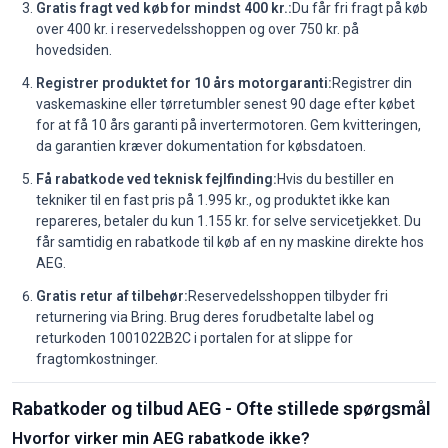
Gratis fragt ved køb for mindst 400 kr.:
Du får fri fragt på køb
over 400 kr. i reservedelsshoppen og over 750 kr. på
hovedsiden.
Registrer produktet for 10 års motorgaranti:
Registrer din
vaskemaskine eller tørretumbler senest 90 dage efter købet
for at få 10 års garanti på invertermotoren. Gem kvitteringen,
da garantien kræver dokumentation for købsdatoen.
Få rabatkode ved teknisk fejlfinding:
Hvis du bestiller en
tekniker til en fast pris på 1.995 kr., og produktet ikke kan
repareres, betaler du kun 1.155 kr. for selve servicetjekket. Du
får samtidig en rabatkode til køb af en ny maskine direkte hos
AEG.
Gratis retur af tilbehør:
Reservedelsshoppen tilbyder fri
returnering via Bring. Brug deres forudbetalte label og
returkoden 1001022B2C i portalen for at slippe for
fragtomkostninger.
Rabatkoder og tilbud AEG - Ofte stillede spørgsmål
Hvorfor virker min AEG rabatkode ikke?