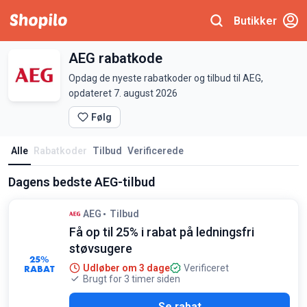
Butikker
AEG rabatkode
Opdag de nyeste rabatkoder og tilbud til AEG,
opdateret 7. august 2026
Følg
Alle
Rabatkoder
Tilbud
Verificerede
Dagens bedste AEG-tilbud
AEG
Tilbud
Få op til 25% i rabat på ledningsfri
støvsugere
25%
RABAT
Udløber om 3 dage
Verificeret
Brugt for 3 timer siden
Se rabat