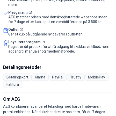
Find nedsatte priser på ovne, kogeplader, vaskemaskiner og
mere.
Prisgaranti
AEG matcher prisen mod danskregistrerede webshops inden
for 7 dage efter køb, op til en værdidifference på 3.500 kr.
Outlet
Gør et kup på udgående hvidevarer i outletten
Loyalitetsprogram
Registrer dit produkt for at få adgang til eksklusive tilbud, nem
adgang til manualer og medlemsfordele.
Betalingsmetoder
Betalingskort
Klarna
PayPal
Trustly
MobilePay
Faktura
Om AEG
AEG kombinerer avanceret teknologi med hårde hvidevarer i
premiumklassen. Når du køber direkte hos dem, får du 7 dages