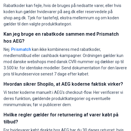
Rabatkoder kan fejle, hvis de bruges på nedsatte varer, eller hvis
koden kun gælder hvidevarer på aeg.dk eller reservedele på
shop.aeg.dk. Tjek for tastefejl, ekstra mellemrum og om koden
gælder til den valgte produktkategori.
Kan jeg bruge en rabatkode sammen med Prismatch
hos AEG?
Nej.
Prismatch
kan ikke kombineres med rabatkoder,
medlemstilbud eller cashback-kampagner. Ordningen gælder kun
mod danske webshops med dansk CVR-nummer og dækker op til
3.500 kr. for identiske modeller. Send dokumentation for den lavere
pris til kundeservice senest 7 dage efter købet.
Hvordan sikrer Shopilo, at AEG koderne faktisk virker?
Vi tester koderne manuelt i AEG's checkout-flow. Her verificerer vi
deres funktion, gældende produktkategorier og eventuelle
minimumskrav, før vi publicerer dem.
Hvilke regler gælder for returnering af varer købt på
tilbud?
For hvidevarer købt direkte hos AEG har du 30 dages returret, hvis