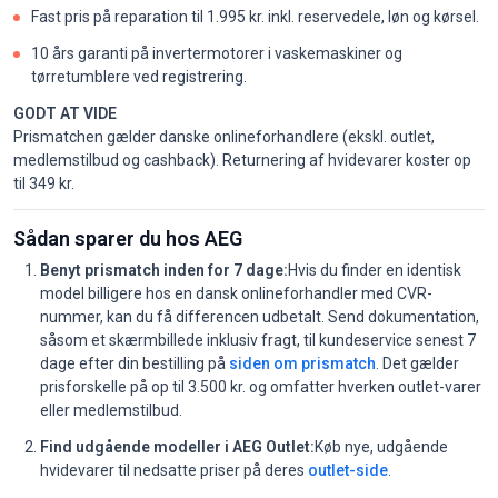
Fast pris på reparation til 1.995 kr. inkl. reservedele, løn og kørsel.
10 års garanti på invertermotorer i vaskemaskiner og
tørretumblere ved registrering.
GODT AT VIDE
Prismatchen gælder danske onlineforhandlere (ekskl. outlet,
medlemstilbud og cashback). Returnering af hvidevarer koster op
til 349 kr.
Sådan sparer du hos AEG
Benyt prismatch inden for 7 dage:
Hvis du finder en identisk
model billigere hos en dansk onlineforhandler med CVR-
nummer, kan du få differencen udbetalt. Send dokumentation,
såsom et skærmbillede inklusiv fragt, til kundeservice senest 7
dage efter din bestilling på
siden om prismatch
. Det gælder
prisforskelle på op til 3.500 kr. og omfatter hverken outlet-varer
eller medlemstilbud.
Find udgående modeller i AEG Outlet:
Køb nye, udgående
hvidevarer til nedsatte priser på deres
outlet-side
.