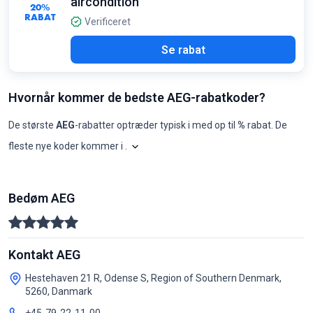
aircondition
20%
RABAT
Verificeret
Se rabat
Hvornår kommer de bedste AEG-rabatkoder?
De største
AEG
-rabatter optræder typisk i
med op til
%
rabat. De
fleste nye koder kommer i
.
Shopilo gennemgår løbende
AEG
-tilbud f
AEG: koder pr. måned, seneste 1
Måned
Nye koder
Maks. rabat
Min. rabat
Koder ≥50%
Koder ≥70%
Beds
Bedøm AEG
2025-08
0
-
-
0
0
-
2025-09
0
-
-
0
0
-
2025-10
0
-
-
0
0
-
2025-11
0
-
-
0
0
-
2025-12
0
-
-
0
0
-
Kontakt AEG
2026-01
0
-
-
0
0
-
2026-02
0
-
-
0
0
-
Hestehaven 21 R, Odense S, Region of Southern Denmark,
2026-03
0
-
-
0
0
-
5260, Danmark
2026-04
0
-
-
0
0
-
2026-05
0
-
-
0
0
-