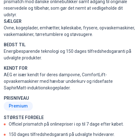
prismatch mod danske onlinebutikker samt adgang til originale
reservedele og tilbehør, som gør det nemt at vedligeholde dit
udstyr.
SÆLGER
Ovne, kogeplader, emhætter, køleskabe, frysere, opvaskemaskiner,
vaskemaskiner, tørretumblere og støvsugere.
BEDST TIL
Energibesparende teknologi og 150 dages tilfredshedsgaranti på
udvalgte produkter.
KENDT FOR
AEG er især kendt for deres dampovne, ComfortLift-
opvaskemaskiner med hævbar underkurv og ridsefaste
SaphirMatt-induktionskogeplader.
PRISNIVEAU
Premium
STØRSTE FORDELE
Officiel prismatch på onlinepriser i op til 7 dage efter købet.
150 dages tilfredshedsgaranti på udvalgte hvidevarer.