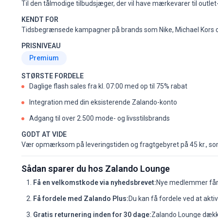
Til den tålmodige tilbudsjæger, der vil have mærkevarer til outlet-
KENDT FOR
Tidsbegrænsede kampagner på brands som Nike, Michael Kors o
PRISNIVEAU
Premium
STØRSTE FORDELE
Daglige flash sales fra kl. 07:00 med op til 75% rabat
Integration med din eksisterende Zalando-konto
Adgang til over 2.500 mode- og livsstilsbrands
GODT AT VIDE
Vær opmærksom på leveringstiden og fragtgebyret på 45 kr., so
Sådan sparer du hos Zalando Lounge
Få en velkomstkode via nyhedsbrevet:
Nye medlemmer får o
Få fordele med Zalando Plus:
Du kan få fordele ved at akti
Gratis returnering inden for 30 dage:
Zalando Lounge dækker