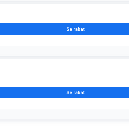
de daglige kampagner med store besparelser på over 2.500 brands
Se rabat
 klassiske jakkesæt eller premium accessories billigere
Se rabat
 ur fra MK til halv pris