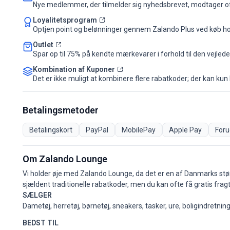
Nye medlemmer, der tilmelder sig nyhedsbrevet, modtager oft
Loyalitetsprogram
Optjen point og belønninger gennem Zalando Plus ved køb h
Outlet
Spar op til 75% på kendte mærkevarer i forhold til den vejled
Kombination af Kuponer
Det er ikke muligt at kombinere flere rabatkoder; der kan kun 
Betalingsmetoder
Betalingskort
PayPal
MobilePay
Apple Pay
Foru
Om Zalando Lounge
Vi holder øje med Zalando Lounge, da det er en af Danmarks største
sjældent traditionelle rabatkoder, men du kan ofte få gratis fragt
SÆLGER
Dametøj, herretøj, børnetøj, sneakers, tasker, ure, boligindretnin
BEDST TIL