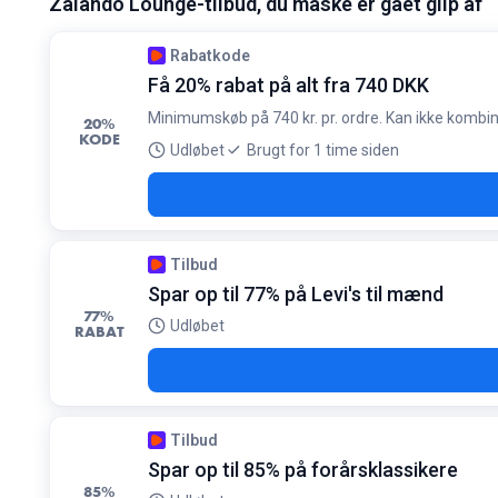
Zalando Lounge-tilbud, du måske er gået glip af
Betingelser:
Kun tilgængeligt i begrænset tid
Rabatkode
Få 20% rabat på alt fra 740 DKK
Minimumskøb på 740 kr. pr. ordre. Kan ikke kombin
20%
KODE
Udløbet
Brugt for 1 time siden
Tilbud
Spar op til 77% på Levi's til mænd
77%
Udløbet
RABAT
Tilbud
Spar op til 85% på forårsklassikere
85%