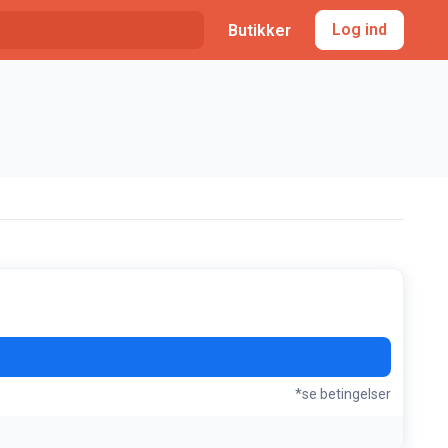
Log ind
Butikker
*se betingelser