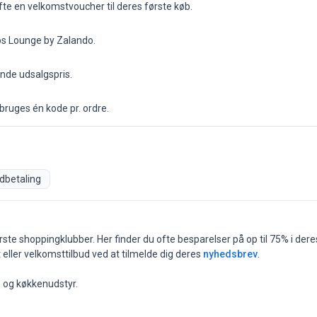
e en velkomstvoucher til deres første køb.
os Lounge by Zalando.
ende udsalgspris.
bruges én kode pr. ordre.
dbetaling
 shoppingklubber. Her finder du ofte besparelser på op til 75% i deres da
 eller velkomsttilbud ved at tilmelde dig deres
nyhedsbrev
.
g og køkkenudstyr.