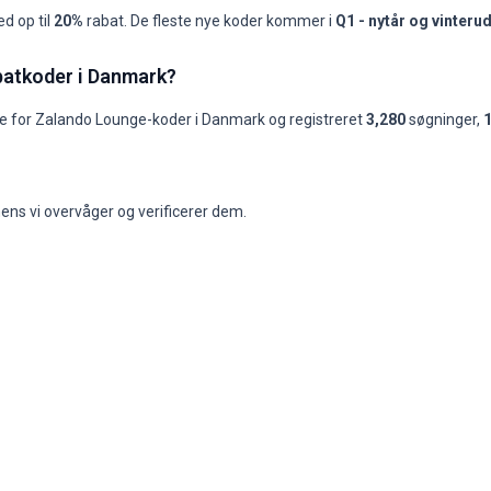
d op til
20%
rabat. De fleste nye koder kommer i
Q1 - nytår og vinteru
åned, seneste 13 måneder
batkoder i Danmark?
Bedste kode
Titel på bedste kode
Bedste kode (%)
-
-
-
e for
Zalando Lounge
-koder i
Danmark
og registreret
3,280
søgninger
,
-
-
-
-
-
-
mark?
-
-
-
-
dec.
-
-
210
-
-
-
ens vi overvåger og verificerer dem.
210
-
-
-
GIFT20MAR
Få 20% rabat på alt fra 740 DKK
20%
-
-
-
-
-
-
-
-
-
-
-
-
-
-
-