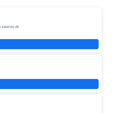
å zalando.dk
MAR