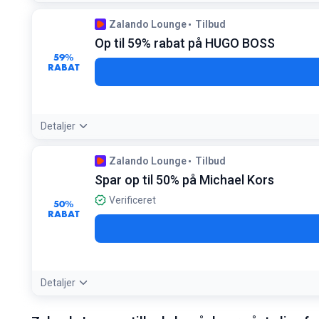
Tilbudsdetaljer:
Tilmeld dig gratis for at få adgang til alle 
Zalando Lounge
Tilbud
Betingelser:
Op til 59% rabat på HUGO BOSS
Gælder i forhold til vejledende udsalgspris
59%
RABAT
Detaljer
Tilbudsdetaljer:
Brug de tidsbegrænsede kampagner til at købe
Zalando Lounge
Tilbud
Betingelser:
Spar op til 50% på Michael Kors
Rabatten er baseret på vejledende udsalgspris
Verificeret
50%
RABAT
Detaljer
Tilbudsdetaljer:
Perfekt tidspunkt at købe en luksus taske eller