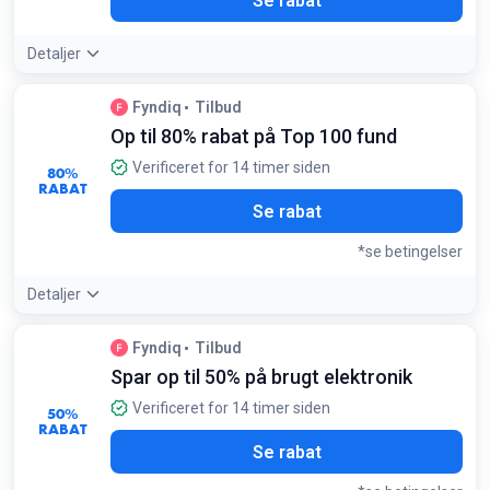
Se rabat
Detaljer
Fyndiq
Tilbud
Op til 80% rabat på Top 100 fund
Verificeret for 14 timer siden
80%
RABAT
Se rabat
*se betingelser
Detaljer
Tilbudsdetaljer:
Sektionen med Top 100 fund opdateres
Fyndiq
Tilbud
løbende med restpartier; sorter efter 'Nyheder' for at
Spar op til 50% på brugt elektronik
snuppe de bedste tilbud, før de bliver udsolgt
Betingelser:
Verificeret for 14 timer siden
50%
Gælder kun udvalgte varer i kampagnesektionen
RABAT
Se rabat