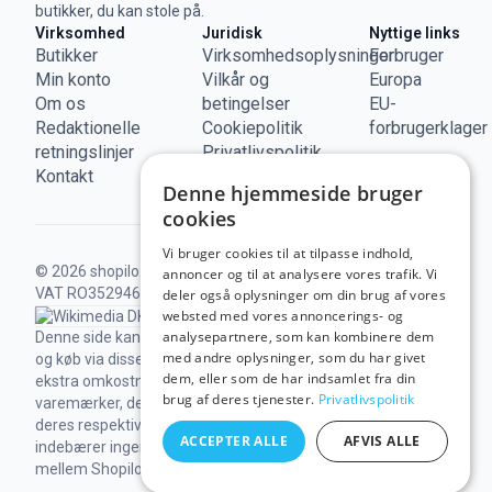
butikker, du kan stole på.
Virksomhed
Juridisk
Nyttige links
Butikker
Virksomhedsoplysninger
Forbruger
Min konto
Vilkår og
Europa
Om os
betingelser
EU-
Redaktionelle
Cookiepolitik
forbrugerklager
retningslinjer
Privatlivspolitik
Kontakt
Denne hjemmeside bruger
cookies
Vi bruger cookies til at tilpasse indhold,
© 2026 shopilo.dk.
Drevet af DontPayFull SRL |
annoncer og til at analysere vores trafik. Vi
VAT RO35294618.
Alle rettigheder forbeholdes.
deler også oplysninger om din brug af vores
websted med vores annoncerings- og
analysepartnere, som kan kombinere dem
Denne side kan indeholde links til vores partnere,
med andre oplysninger, som du har givet
og køb via disse kan give os en kommission, uden
dem, eller som de har indsamlet fra din
ekstra omkostninger for dig.
Tredjeparters
brug af deres tjenester.
Privatlivspolitik
varemærker, der vises på dette website, tilhører
deres respektive ejere. Deres tilstedeværelse
ACCEPTER ALLE
AFVIS ALLE
indebærer ingen tilknytning eller godkendelse
mellem Shopilo og den pågældende tredjepart.