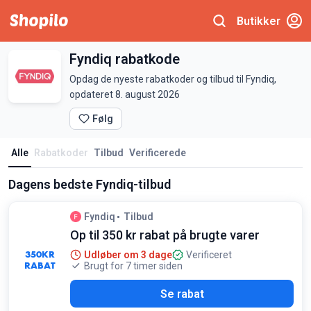
Butikker
Fyndiq rabatkode
Opdag de nyeste rabatkoder og tilbud til Fyndiq,
opdateret 8. august 2026
Følg
Alle
Rabatkoder
Tilbud
Verificerede
Dagens bedste Fyndiq-tilbud
Fyndiq
Tilbud
Op til 350 kr rabat på brugte varer
350
KR
Udløber om 3 dage
Verificeret
RABAT
Brugt for 7 timer siden
Se rabat