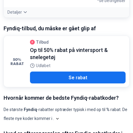
*se betingelser
Detaljer
Tilbudsdetaljer:
Brugte produkter hos Fyndiq kommer med
Fyndiq-tilbud, du måske er gået glip af
12 måneders garanti, hvilket gør det til en sikker måde at
spare penge på smartphones og computere
Betingelser:
Tilbud
Besparelsen er beregnet i forhold til nyprisen på tilsvarende
Op til 50% rabat på vintersport &
modeller
snelegetøj
50%
RABAT
Udløbet
Se rabat
Hvornår kommer de bedste Fyndiq-rabatkoder?
De største
Fyndiq
-rabatter optræder typisk i
med op til
%
rabat. De
fleste nye koder kommer i
.
Shopilo gennemgår løbende
Fyndiq
-tilbud
Fyndiq: koder pr. måned, seneste 