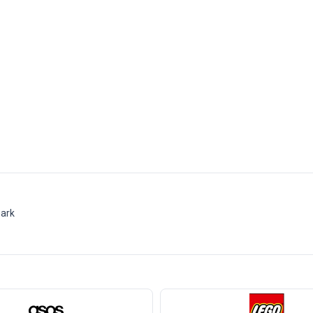
SUMMERHEAT
20% rabat på shorts og toppe til sommeren
20%
-
-
-
-
-
-
mark