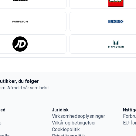
butikker, du følger
pam. Afmeld når som helst.
hed
Juridisk
Nyttig
Virksomhedsoplysninger
Forbr
o
Vilkår og betingelser
EU-fo
Cookiepolitik