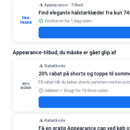
Appearance
Tilbud
Find elegante halstørklæder fra kun 74
FRA
Verificeret for 1 dag siden
745
KR
Appearance-tilbud, du måske er gået glip af
Rabatkode
20% rabat på shorts og toppe til somm
Få rabat når du køber shorts sammen med en polo s
20%
KODE
Udløbet
Brugt for 10 timer siden
Rabatkode
Få en gratis Appearance cap ved køb o