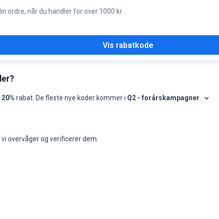
ordre, når du handler for over 1000 kr
Vis rabatkode
der?
l
20%
rabat. De fleste nye koder kommer i
Q2 - forårskampagner
.
Shopi
pr. måned, seneste 13 måneder
Bedste kode
Titel på bedste kode
Bedste kode 
-
-
-
vi overvåger og verificerer dem.
-
-
-
-
-
-
-
-
-
-
-
-
-
-
-
-
-
-
-
-
-
-
-
-
-
-
-