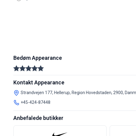
2026-06
1
20%
20%
0
0
2026-07
0
-
-
0
0
2026-08
0
-
-
0
0
Bedøm Appearance
Kontakt Appearance
Strandvejen 177, Hellerup, Region Hovedstaden, 2900, Dan
+45-424-87448
Anbefalede butikker