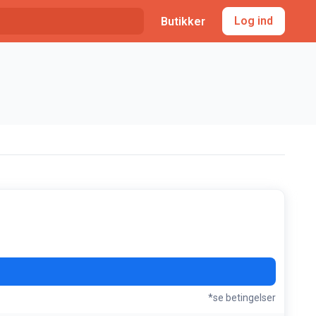
Log ind
Butikker
*se betingelser