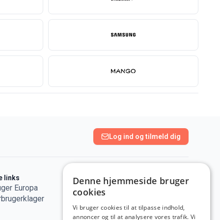
Log ind og tilmeld dig
e links
Browserudvidelse
Denne hjemmeside bruger
uger Europa
cookies
rbrugerklager
Vi bruger cookies til at tilpasse indhold,
Populære sider
annoncer og til at analysere vores trafik. Vi