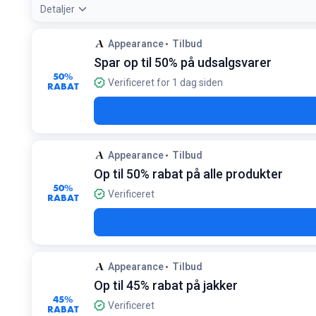
Detaljer
Tilbudsdetaljer:
Produkter i Archive Sale er ofte begrænset i 
Appearance
Tilbud
Betingelser:
Spar op til 50% på udsalgsvarer
Gælder kun udvalgte varer i Archive Sale-kategorien så læn
50%
Verificeret for 1 dag siden
RABAT
Appearance
Tilbud
Op til 50% rabat på alle produkter
50%
Verificeret
RABAT
Appearance
Tilbud
Op til 45% rabat på jakker
45%
Verificeret
RABAT