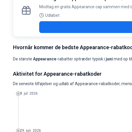
Modtag en gratis Appearance cap sammen med din 
Udløbet
Hvornår kommer de bedste Appearance-rabatko
De største
Appearance
-rabatter optræder typisk i
juni
med op ti
Appearance: koder 
Aktivitet for Appearance-rabatkoder
Måned
Nye koder
Maks. rabat
Min. rabat
Koder ≥50%
Koder ≥70%
2025-08
0
-
-
0
0
De seneste tilføjelser og udløb af Appearance-rabatkoder, mens 
2025-09
0
-
-
0
0
2025-10
0
-
-
0
0
8. jul. 2026
2025-11
0
-
-
0
0
2025-12
0
-
-
0
0
2026-01
0
-
-
0
0
2026-02
0
-
-
0
0
2026-03
0
-
-
0
0
2026-04
0
-
-
0
0
2026-05
0
-
-
0
0
29. jun. 2026