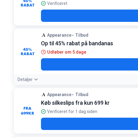
45%
Verificeret
RABAT
Appearance
Tilbud
Op til 45% rabat på bandanas
45%
Udløber om 5 dage
RABAT
Detaljer
Appearance
Tilbud
Køb silkeslips fra kun 699 kr
FRA
Verificeret for 1 dag siden
699
KR